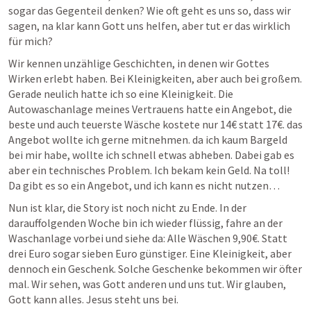
sogar das Gegenteil denken? Wie oft geht es uns so, dass wir 
sagen, na klar kann Gott uns helfen, aber tut er das wirklich 
für mich?
Wir kennen unzählige Geschichten, in denen wir Gottes 
Wirken erlebt haben. Bei Kleinigkeiten, aber auch bei großem. 
Gerade neulich hatte ich so eine Kleinigkeit. Die 
Autowaschanlage meines Vertrauens hatte ein Angebot, die 
beste und auch teuerste Wäsche kostete nur 14€ statt 17€. das 
Angebot wollte ich gerne mitnehmen. da ich kaum Bargeld 
bei mir habe, wollte ich schnell etwas abheben. Dabei gab es 
aber ein technisches Problem. Ich bekam kein Geld. Na toll! 
Da gibt es so ein Angebot, und ich kann es nicht nutzen…
Nun ist klar, die Story ist noch nicht zu Ende. In der 
darauffolgenden Woche bin ich wieder flüssig, fahre an der 
Waschanlage vorbei und siehe da: Alle Wäschen 9,90€. Statt 
drei Euro sogar sieben Euro günstiger. Eine Kleinigkeit, aber 
dennoch ein Geschenk. Solche Geschenke bekommen wir öfter 
mal. Wir sehen, was Gott anderen und uns tut. Wir glauben, 
Gott kann alles. Jesus steht uns bei.