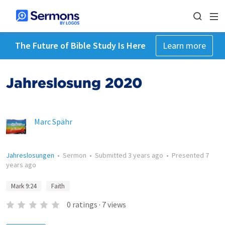
The Future of Bible Study Is Here
Learn more
Jahreslosung 2020
Marc Spähr
Jahreslosungen
•
Sermon
•
Submitted
3 years ago
•
Presented
7
years ago
Mark 9:24
Faith
0
ratings
·
7
views