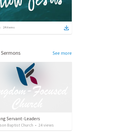
24
items
d Sermons
See more
ing Servant-Leaders
son Baptist Church
•
24
views