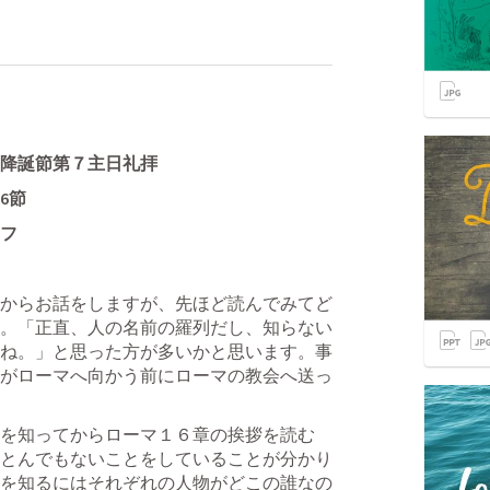
会　降誕節第７主日礼拝
6節
フ
章からお話をしますが、先ほど読んでみてど
。「正直、人の名前の羅列だし、知らない
ね。」と思った方が多いかと思います。事
がローマへ向かう前にローマの教会へ送っ
を知ってからローマ１６章の挨拶を読む
とんでもないことをしていることが分かり
を知るにはそれぞれの人物がどこの誰なの