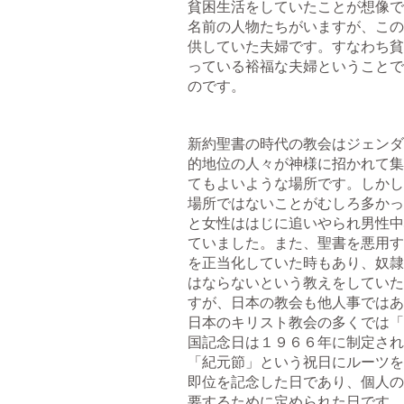
貧困生活をしていたことが想像で
名前の人物たちがいますが、この
供していた夫婦です。すなわち貧
っている裕福な夫婦ということで
のです。
新約聖書の時代の教会はジェンダ
的地位の人々が神様に招かれて集
てもよいような場所です。しかし
場所ではないことがむしろ多かっ
と女性ははじに追いやられ男性中
ていました。また、聖書を悪用す
を正当化していた時もあり、奴隷
はならないという教えをしていた
すが、日本の教会も他人事ではあ
日本のキリスト教会の多くでは「
国記念日は１９６６年に制定され
「紀元節」という祝日にルーツを
即位を記念した日であり、個人の
要するために定められた日です。