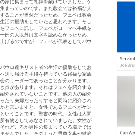
の家に集まって礼拝を献げていました。ケ
集まっていのです。また教会では裕福な人
することが当然だったため、フェベは教会
生活の援助をしていたと思われます。そし
をフェベに託し、フェベがローマへ手紙を
一部の人以外は文字を読めなかったため、
上げるのですが、フェベが代表としてパウ
Servant
Joe Bra
パウロ達キリスト者の生活の援助をしてお
へ送り届ける手段を持っている裕福な家族
会のリーダーであったことが分かります。
き点があります。それはフェベを紹介する
紹介されていないことです。他の人の紹介
ったり夫婦だったりすると同時に紹介され
かと言いますと、女性であるフェベがケン
ということです。聖書の時代、女性は人間
所有物としてみなされていました。女性が
それどころか男性の集まっている場所では
ませんでした。そのような男尊女卑が徹底