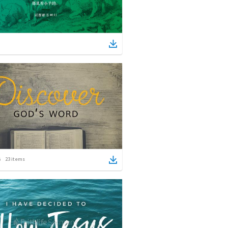
23
items