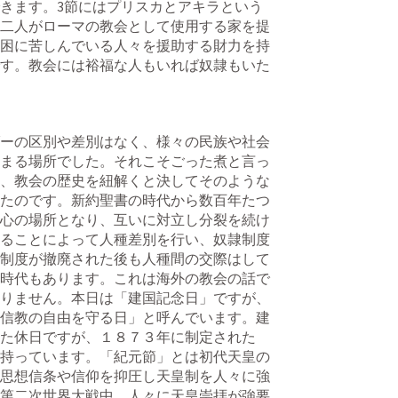
きます。3節にはプリスカとアキラという
二人がローマの教会として使用する家を提
困に苦しんでいる人々を援助する財力を持
す。教会には裕福な人もいれば奴隷もいた
ーの区別や差別はなく、様々の民族や社会
まる場所でした。それこそごった煮と言っ
、教会の歴史を紐解くと決してそのような
たのです。新約聖書の時代から数百年たつ
心の場所となり、互いに対立し分裂を続け
ることによって人種差別を行い、奴隷制度
制度が撤廃された後も人種間の交際はして
時代もあります。これは海外の教会の話で
りません。本日は「建国記念日」ですが、
信教の自由を守る日」と呼んでいます。建
た休日ですが、１８７３年に制定された
持っています。「紀元節」とは初代天皇の
思想信条や信仰を抑圧し天皇制を人々に強
第二次世界大戦中、人々に天皇崇拝が強要