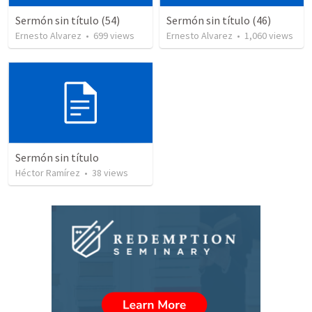
Sermón sin título (54)
Sermón sin título (46)
Ernesto Alvarez
•
699
views
Ernesto Alvarez
•
1,060
views
Sermón sin título
Héctor Ramírez
•
38
views