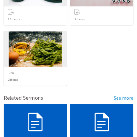
17
items
3
items
2
items
Related Sermons
See more