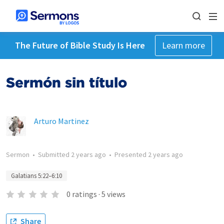
The Future of Bible Study Is Here
Learn more
Sermón sin título
Arturo Martinez
Sermon
•
Submitted
2 years ago
•
Presented
2 years ago
Galatians 5:22–6:10
0
ratings
·
5
views
Share