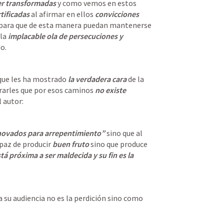
er transformadas
 y como vemos en estos 
tificadas 
al afirmar en ellos 
convicciones 
n para que de esta manera puedan mantenerse 
 la
 implacable ola de persecuciones y 
o.
que les ha mostrado 
la verdadera cara 
de la
rarles que por esos caminos
 no existe 
l autor:
enovados para arrepentimiento” 
sino que al 
apaz de producir
 buen fruto 
sino que produce 
tá próxima a ser maldecida y su fin es la 
 su audiencia no es la perdición sino como 