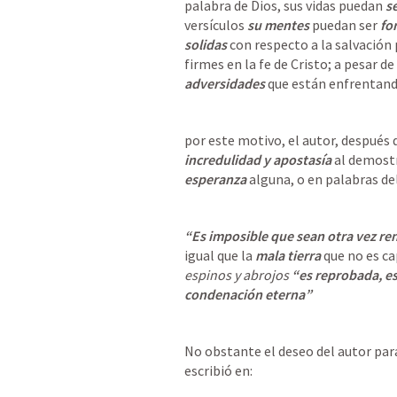
palabra de Dios, sus vidas puedan
 s
versículos
 su mentes
 puedan ser 
for
solidas
 con respecto a la salvació
firmes en la fe de Cristo; a pesar de
adversidades
 que están enfrentand
por este motivo, el autor, después 
incredulidad y apostasía 
al demost
esperanza 
alguna, o en palabras de
“Es imposible que sean otra vez r
igual que la
 mala tierra
 que no es c
espinos y abrojos
 “es reprobada, es
condenación eterna”
No obstante el deseo del autor para
escribió en: