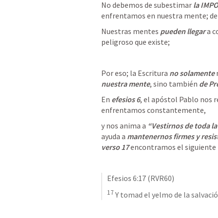
No debemos de subestimar 
la IMP
enfrentamos en nuestra mente; de
Nuestras mentes
 pueden llegar
 a c
peligroso que existe; 
Por eso; la Escritura 
no solamente
 
nuestra mente
, sino también
 de Pr
En 
efesios 6
, el apóstol Pablo nos r
enfrentamos constantemente, 
y nos anima a
 “Vestirnos de toda l
ayuda a 
mantenernos firmes y resist
verso 17
 encontramos el siguiente
Efesios 6:17
 (RVR60)
17
 Y tomad el yelmo de la salvación