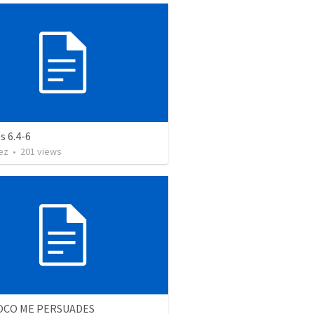
s 6.4-6
ez
•
201
views
OCO ME PERSUADES