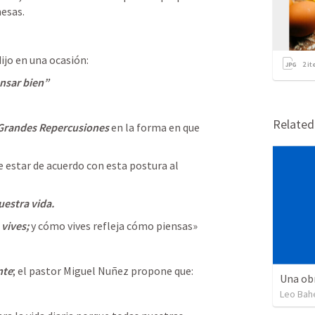
mesas.
ijo en una ocasión:
2
it
ensar bien”
Relate
Grandes Repercusiones
 en la forma en que 
e estar de acuerdo con esta postura al 
uestra vida.
 vives;
 y cómo vives refleja cómo piensas»
nte
; el pastor Miguel Nuñez propone que:
Leo Bah