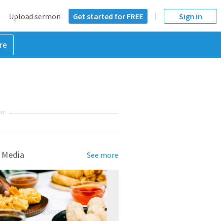
Upload sermon
Get started for FREE
Sign in
re
NT
 Media
See more