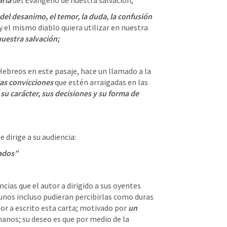
arla
 del Evangelio de nuestra salvación, 
 del desanimo, el temor, la duda, la confusión 
y el mismo diablo quiera utilizar en nuestra 
nuestra salvación;
Hebreos en este pasaje, hace un llamado a la 
las convicciones 
que estén arraigadas en las 
su carácter, sus decisiones y su forma de 
 dirige a su audiencia:
ados”
ias que el autor a dirigido a sus oyentes 
gunos incluso pudieran percibirlas como duras 
or a escrito esta carta; motivado por 
un 
anos; su deseo es que por medio de la 