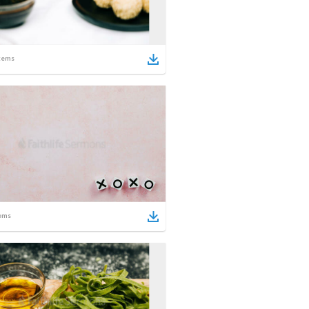
tems
ems