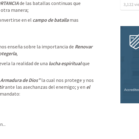
ORTANCIA 
de las batallas continuas que 
3,122
vi
 otra manera;
onvertirse en el 
campo de batalla
 mas 
nos enseña sobre la importancia de 
Renovar 
otegerla
, 
evela la realidad de una 
lucha espiritual
 que 
a Armadura de Dios”
 la cual nos protege y nos 
ir 
ante las asechanzas del enemigo; y en
 el 
 mandato:
...