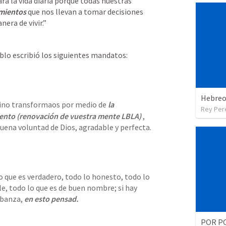
ra la vida diaria porque todas nuestras 
mientos 
que nos llevan a tomar decisiones 
era de vivir.”
blo escribió los siguientes mandatos:
Hebreo
 sino transformaos por medio de
 la 
Rey Per
ento 
(renovación de vuestra mente LBLA) 
, 
uena voluntad de Dios, agradable y perfecta.
 que es verdadero, todo lo honesto, todo lo 
e, todo lo que es de buen nombre; si hay 
abanza, 
en esto pensad.
POR P