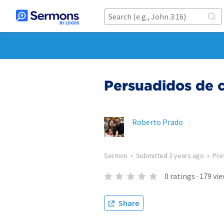
Persuadidos de 
Roberto Prado
Sermon
•
Submitted
2 years ago
•
Pre
0
ratings
·
179
vie
Share