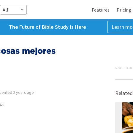
All
Features
Pricing
The Future of Bible Study Is Here
Learn mo
cosas mejores
ADVERTISEME
sented
2 years ago
Related
ws