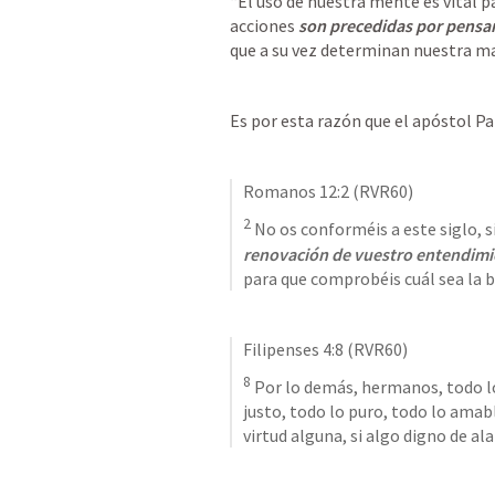
“El uso de nuestra mente es vital pa
acciones 
son precedidas por pensa
que a su vez determinan nuestra man
Es por esta razón que el apóstol Pa
Romanos 12:2
 (RVR60)
2
 No os conforméis a este siglo,
renovación de vuestro entendimi
para que comprobéis cuál sea la b
Filipenses 4:8
 (RVR60)
8
 Por lo demás, hermanos, todo lo
justo, todo lo puro, todo lo amabl
virtud alguna, si algo digno de al