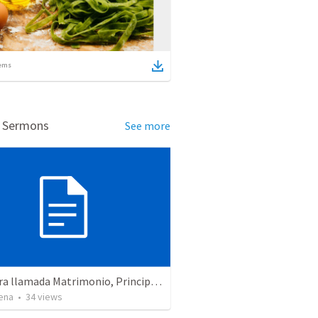
ems
d Sermons
See more
Una obra llamada Matrimonio, Principios que ayudan
ena
•
34
views