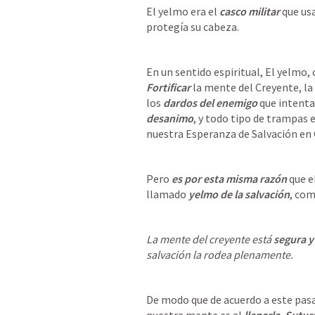
El yelmo era el
 casco militar 
que us
protegía su cabeza.
En un sentido espiritual, El yelmo,
Fortificar
 la mente del Creyente, l
los 
dardos del enemigo
 que intenta
desanimo
, y todo tipo de trampas 
nuestra Esperanza de Salvación en 
Pero 
es por esta
 misma razón
 que e
llamado
 yelmo de la salvación
, com
La mente del creyente está 
segura y
salvación la rodea plenamente. 
De modo que de acuerdo a este pasa