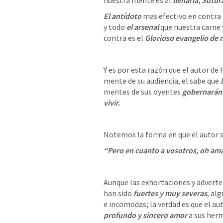
nuestra mente es al
 llenarla, Sutur
El antídoto
 mas efectivo en contra
y todo 
el arsenal
 que nuestra carne 
contra es el 
Glorioso evangelio de 
Y es por esta razón que el autor de 
mente de su audiencia, el sabe que
 
mentes de sus oyentes
 gobernarán 
vivir.
Notemos la forma en que el autor se
“Pero en cuanto a vosotros, oh am
Aunque las exhortaciones y advertenc
han sido
 fuertes y muy severas
, al
e incomodas; la verdad es que el aut
profundo y sincero amor 
a sus herm