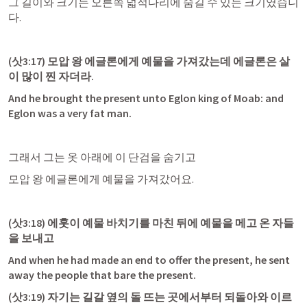
그 길이와 크기는 오른쪽 넓적다리에 숨길 수 있는 크기였습니
다.
(
삿3:17
) 모압 왕 에글론에게 예물을 가져갔는데 에글론은 살
이 많이 찐 자더라.
And he brought the present unto Eglon king of Moab: and 
Eglon was a very fat man.
그래서 그는 옷 아래에 이 단검을 숨기고
모압 왕 에글론에게 예물을 가져갔어요.
(
삿3:18
) 에훗이 예물 바치기를 마친 뒤에 예물을 메고 온 자들
을 보내고
And when he had made an end to offer the present, he sent 
away the people that bare the present.
(
삿3:19
) 자기는 길갈 옆의 돌 뜨는 곳에서부터 되돌아와 이르