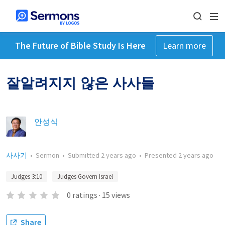
The Future of Bible Study Is Here
Learn more
잘알려지지 않은 사사들
안성식
사사기
•
Sermon
•
Submitted
2 years ago
•
Presented
2 years ago
Judges 3:10
Judges Govern Israel
0
ratings
·
15
views
Share