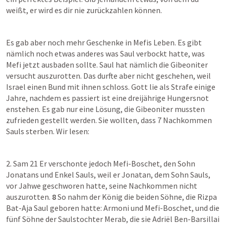
weißt, er wird es dir nie zurückzahlen können.
Es gab aber noch mehr Geschenke in Mefis Leben. Es gibt 
nämlich noch etwas anderes was Saul verbockt hatte, was 
Mefi jetzt ausbaden sollte. Saul hat nämlich die Gibeoniter 
versucht auszurotten. Das durfte aber nicht geschehen, weil 
Israel einen Bund mit ihnen schloss. Gott lie als Strafe einige 
Jahre, nachdem es passiert ist eine dreijährige Hungersnot 
enstehen. Es gab nur eine Lösung, die Gibeoniter mussten 
zufrieden gestellt werden. Sie wollten, dass 7 Nachkommen 
Sauls sterben. Wir lesen:
2. Sam 21
 Er verschonte jedoch Mefi-Boschet, den Sohn 
Jonatans und Enkel Sauls, weil er Jonatan, dem Sohn Sauls, 
vor Jahwe geschworen hatte, seine Nachkommen nicht 
auszurotten. 
8
 So nahm der König die beiden Söhne, die Rizpa 
Bat-Aja Saul geboren hatte: Armoni und Mefi-Boschet, und die 
fünf Söhne der Saulstochter Merab, die sie Adriël Ben-Barsillai 