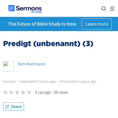
The Future of Bible Study Is Here
Learn more
Predigt (unbenannt) (3)
Sem Hartmann
Sermon
•
Submitted
2 years ago
•
Presented
2 years ago
0
ratings
·
39
views
Share