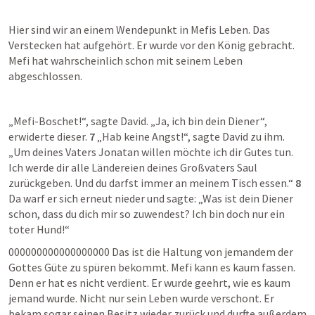
Hier sind wir an einem Wendepunkt in Mefis Leben. Das 
Verstecken hat aufgehört. Er wurde vor den König gebracht. 
Mefi hat wahrscheinlich schon mit seinem Leben 
abgeschlossen.
„Mefi-Boschet!“, sagte David. „Ja, ich bin dein Diener“, 
erwiderte dieser. 
7
 „Hab keine Angst!“, sagte David zu ihm. 
„Um deines Vaters Jonatan willen möchte ich dir Gutes tun. 
Ich werde dir alle Ländereien deines Großvaters Saul 
zurückgeben. Und du darfst immer an meinem Tisch essen.“ 
8
Da warf er sich erneut nieder und sagte: „Was ist dein Diener 
schon, dass du dich mir so zuwendest? Ich bin doch nur ein 
toter Hund!“
000000000000000000 Das ist die Haltung von jemandem der 
Gottes Güte zu spüren bekommt. Mefi kann es kaum fassen. 
Denn er hat es nicht verdient. Er wurde geehrt, wie es kaum 
jemand wurde. Nicht nur sein Leben wurde verschont. Er 
bekam sogar seinen Besitz wieder zurück und durfte außerdem 