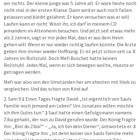
wir nichts. Der kleine junge war 5 Jahre alt. Er wäre heute noch 
nicht mal in der ersten Klasse. Dann wird er auch noch fallen 
gelassen und bleibt gelähmt. Er kann versuchen was er will. 
Laufen kann er nicht. Wisst ihr, ich darf in meinem CD 
jemandem im Altenheim besuchen. Und jetzt seit etwas mehr 
als 2 Jahren, sagt er mir jedes Mal, dass er aus dem Heim 
gehen will. Wenn er nur wieder richtig laufen könnte. Die Ärzte 
geben ihm immer wieder Hoffnung. Er ist jetzt schon seit ca. 8 
Jahren im Rollstuhl. Doch Mefi Boschet hatte keinen 
Rollstuhl. Jedes Mal, wenn er sich bewegen wollte, musste er 
getragen werden.
Mefi war also von den Umständen her am ehesten mit Hiob zu 
vergleichen. Und das schon von Kind auf.
2. Sam 9 
1
 Eines Tages fragte David: „Ist eigentlich von Sauls 
Familie noch jemand am Leben? Um Jonatans willen möchte 
ich ihm Gutes tun.“ 
2
 Saul hatte einen Gefolgsmann namens 
Ziba gehabt, der nun zu David gerufen wurde. Der König fragte 
ihn: „Bist du Ziba?“ – „Ja, ich bin dein Diener“, antwortete er. 
3
Der König fragte ihn: „Ist denn keiner von Sauls Familie mehr 