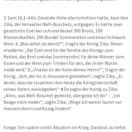
2. Sam 16,1-4
 Als David die Höhe überschritten hatte, kam ihm 
Ziba, der Verwalter Mefi-Boschets, entgegen. Er hatte zwei 
gesattelte Esel bei sich und darauf 200 Brote, 100 
Rosinenkuchen, 100 Bündel Sommerobst und einen Schlauch 
Wein. 
2
 „Was willst du damit?“, fragte der König Ziba. Dieser 
erwiderte: „Die Esel sind für die Familie des Königs zum 
Reiten, das Brot und das Sommerobst für deine Männer zum 
Essen und der Wein zum Trinken für den, der in der Wüste 
müde wird.“ 
3
 „Und wo ist der Sohn deines Herrn?“, fragte der 
König. „Ach, der ist in Jerusalem geblieben“, sagte Ziba. „Er 
denkt, dass die Israeliten ihm heute die Königsherrschaft 
seines Vaters zurückgeben.“ 
4
 Da sagte der König zu Ziba: 
„Alles, was Mefi-Boschet gehörte, übergebe ich dir.“ – „Ich 
beuge mich nieder“, sagte Ziba. „Möge ich weiter Gunst vor 
meinem Herrn und König finden!“
Einige Zeit später stirbt Absalom im Krieg. David ist zu tiefst 