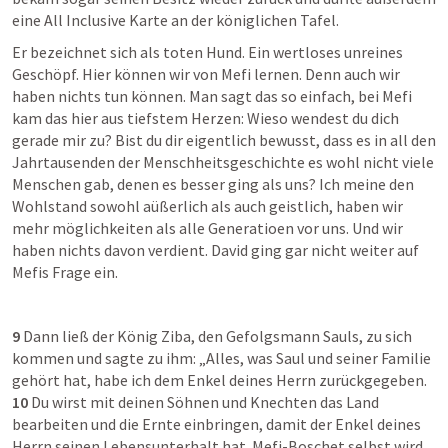
eine All Inclusive Karte an der königlichen Tafel.
Er bezeichnet sich als toten Hund. Ein wertloses unreines 
Geschöpf. Hier können wir von Mefi lernen. Denn auch wir 
haben nichts tun können. Man sagt das so einfach, bei Mefi 
kam das hier aus tiefstem Herzen: Wieso wendest du dich 
gerade mir zu? Bist du dir eigentlich bewusst, dass es in all den 
Jahrtausenden der Menschheitsgeschichte es wohl nicht viele 
Menschen gab, denen es besser ging als uns? Ich meine den 
Wohlstand sowohl aüßerlich als auch geistlich, haben wir 
mehr möglichkeiten als alle Generatioen vor uns. Und wir 
haben nichts davon verdient. David ging gar nicht weiter auf 
Mefis Frage ein.
9
 Dann ließ der König Ziba, den Gefolgsmann Sauls, zu sich 
kommen und sagte zu ihm: „Alles, was Saul und seiner Familie 
gehört hat, habe ich dem Enkel deines Herrn zurückgegeben. 
10
 Du wirst mit deinen Söhnen und Knechten das Land 
bearbeiten und die Ernte einbringen, damit der Enkel deines 
Herrn seinen Lebensunterhalt hat. Mefi-Boschet selbst wird 