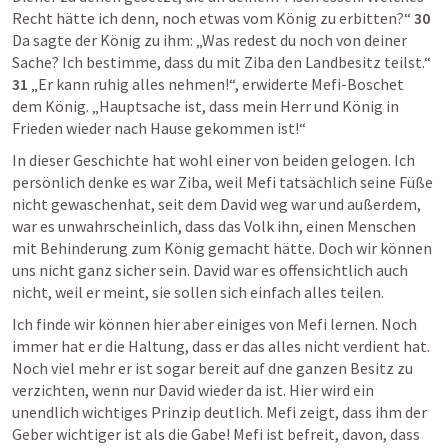
Recht hätte ich denn, noch etwas vom König zu erbitten?“ 
30
Da sagte der König zu ihm: „Was redest du noch von deiner 
Sache? Ich bestimme, dass du mit Ziba den Landbesitz teilst.“ 
31
 „Er kann ruhig alles nehmen!“, erwiderte Mefi-Boschet 
dem König. „Hauptsache ist, dass mein Herr und König in 
Frieden wieder nach Hause gekommen ist!“
In dieser Geschichte hat wohl einer von beiden gelogen. Ich 
persönlich denke es war Ziba, weil Mefi tatsächlich seine Füße 
nicht gewaschenhat, seit dem David weg war und außerdem, 
war es unwahrscheinlich, dass das Volk ihn, einen Menschen 
mit Behinderung zum König gemacht hätte. Doch wir können 
uns nicht ganz sicher sein. David war es offensichtlich auch 
nicht, weil er meint, sie sollen sich einfach alles teilen.
Ich finde wir können hier aber einiges von Mefi lernen. Noch 
immer hat er die Haltung, dass er das alles nicht verdient hat. 
Noch viel mehr er ist sogar bereit auf dne ganzen Besitz zu 
verzichten, wenn nur David wieder da ist. Hier wird ein 
unendlich wichtiges Prinzip deutlich. Mefi zeigt, dass ihm der 
Geber wichtiger ist als die Gabe! Mefi ist befreit, davon, dass 