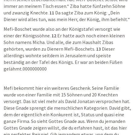
immer an meinem Tisch essen.“ Ziba hatte fünfzehn Söhne 
und zwanzig Knechte. 
11
 Da sagte Ziba zum König: „Dein 
Diener wird alles tun, was mein Herr, der König, ihm befiehlt.“
Mefi-Boschet wurde also an der Königstafel versorgt wie 
einer der Königssöhne. 
12
 Er hatte auch noch einen kleinen 
Sohn namens Micha. Und alle, die zum Haushalt Zibas 
gehörten, wurden zu Dienern Mefi-Boschets. 
13
 Dieser 
allerdings wohnte seitdem in Jerusalem und speiste 
beständig an der Tafel des Königs. Er war an beiden Füßen 
gelähmt.0000000000
Mefi bekommt hier ein weiteres Geschenk. Seine Familie 
wurde von einer Familie mit 15 Söhnen und 20 Knechten 
versorgt. Das ist viel mehr als David Jonatan versprochen hat. 
Diese Gnade sprengt die menschlichen Kategorien. David gibt, 
dem der eigentlich ein Konkurent ist, Status und quasi eine 
ganze Firma. So sieht Gottes Gnade aus. Wenn du jemanden 
Gottes Gnade zeigen willst, die du erfahren hast, ist das hier 
ein perfektes Beispiel. Gib jemandem etwas, von dem du 