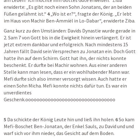
am Leben? Ich möchte ihm Gottes Güte erweisen.“ Ziba 
erwiderte: „Es gibt noch einen Sohn Jonatans, der an beiden 
Füßen gelähmt ist.“ 
4
 „Wo ist er?“, fragte der König. „Er lebt 
im Haus von Machir Ben-Ammiël in Lo-Dabar“, erwiderte Ziba.
Ganz kurz zu den Umständen: Davids Dynastie wurde gerade in 
2. Sam 7
 von Gott bis in die Ewigkeit hinein verlängert. Er ist 
jetzt extrem dankbar und erfolgreich. Nach mindestens 15 
Jahren fällt David sein Versprechen zu Jonatan ein. Doch Gott 
hatte ihn auf dem Schirm. Gott hat ihn, der nichts konnte 
beschenkt. Er durfte bei Machir wohnen. Aus einer anderen 
Stelle kann man lesen, dass er ein wohlhabender Mann war. 
Mefi durfte sich also immer versorgt wissen. Auch hatte er 
einen Sohn Micha. Mefi konnte nichts dafür tun. Es war ein 
unverdientes 
Geschenk.oooooooooooooooooooooooooooooooo
5
 Da schickte der König Leute hin und ließ ihn holen. 
6
 So kam 
Mefi-Boschet Ben-Jonatan, der Enkel Sauls, zu David und und 
warf sich vor ihm nieder, das Gesicht auf dem Boden.