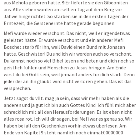
aus Mehola geboren hatte. 
9
 Er lieferte sie den Gibeoniten 
aus. Alle sieben wurden am selben Tag auf dem Berg vor 
Jahwe hingerichtet. So starben sie in den ersten Tagen der 
Erntezeit, die Gerstenernte hatte gerade begonnen
Mefi wurde wieder verschont. Das nicht, weil er irgendetwas 
geleistet hätte. Er wurde verschont und ein anderer Mefi 
Boschet starb für ihn, weil David einen Bund mit Jonatan 
hatte. Geschwister! Du und ich wir werden auch so verschont. 
Du kannst noch so viel Bibel lesen und beten und dich noch so 
geistlich fühlen und Menschen zu Jesus bringen. Am Ende 
wirst du bei Gott sein, weil jemand anders für dich starb. Denn 
jeder der an ihn glaubt wird nicht verloren gehen. Das ist das 
versprechen.
Jetzt sagst du vllt. mag ja sein, dass wir mehr haben als die 
anderen und ja gut ich bin auch Gottes Kind. Ich fühl mich aber 
schrecklich mit all den Herausforderungen. Es ist eben nicht 
alles rosa rot. Ich will dir sagen, bei Mefi war es genau so. Wir 
haben bei all den Geschenken vorhin etwas überlesen. Am 
Ende von Kapitel 9 steht nämlich noch einmal:00000000