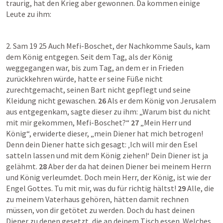
traurig, hat den Krieg aber gewonnen. Da kommen einige 
Leute zu ihm:
2. Sam 19 25
 Auch Mefi-Boschet, der Nachkomme Sauls, kam 
dem König entgegen. Seit dem Tag, als der König 
weggegangen war, bis zum Tag, an dem er in Frieden 
zurückkehren würde, hatte er seine Füße nicht 
zurechtgemacht, seinen Bart nicht gepflegt und seine 
Kleidung nicht gewaschen. 
26
 Als er dem König von Jerusalem 
aus entgegenkam, sagte dieser zu ihm: „Warum bist du nicht 
mit mir gekommen, Mefi-Boschet?“ 
27
 „Mein Herr und 
König“, erwiderte dieser, „mein Diener hat mich betrogen! 
Denn dein Diener hatte sich gesagt: ‚Ich will mir den Esel 
satteln lassen und mit dem König ziehen!‘ Dein Diener ist ja 
gelähmt. 
28
 Aber der da hat deinen Diener bei meinem Herrn 
und König verleumdet. Doch mein Herr, der König, ist wie der 
Engel Gottes. Tu mit mir, was du für richtig hältst! 
29
 Alle, die 
zu meinem Vaterhaus gehören, hätten damit rechnen 
müssen, von dir getötet zu werden. Doch du hast deinen 
Diener zu denen gesetzt, die an deinem Tisch essen. Welches 