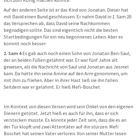
sich zum König machen konnte.
Auf der anderen Seite ist er das Kind von Jonatan. Dieser hat 
mit David einen Bund geschlossen. Er nahm David in 
1. Sam 20
das Versprechen ab, dass David seine Nachkommen 
begnadigen sollte. Das sind eigentlich nicht die besten 
Startbedingungen für ein neu begonnenes Leben. Aber es 
kommt noch besser:
2. Sam 4
 Es gab auch noch einen Sohn von Jonatan Ben-Saul, 
der an beiden Füßen gelähmt war. Er war fünf Jahre alt 
gewesen, als die Nachricht von Saul und Jonatan aus Jesreel 
kam. Da hatte ihn seine Amme auf den Arm genommen, um 
mit ihm zu fliehen. Aber in ihrer Hast ließ sie ihn fallen. 
Seitdem war er gelähmt. Er hieß Mefi-Boschet
Im Kontext von diesen Versen wird sein Onkel von den eigenen 
Dienern getötet. Jetzt hieß es auch für ihn, dass er sich 
verstecken musste. Es könnte jeder Zeit sein, dass die es an 
der Tür klopft und zwei Attentäter auf ihn stürzen. Mefi 
Boschet hat seinen Vater verloren. Von seiner Mutter lesen 