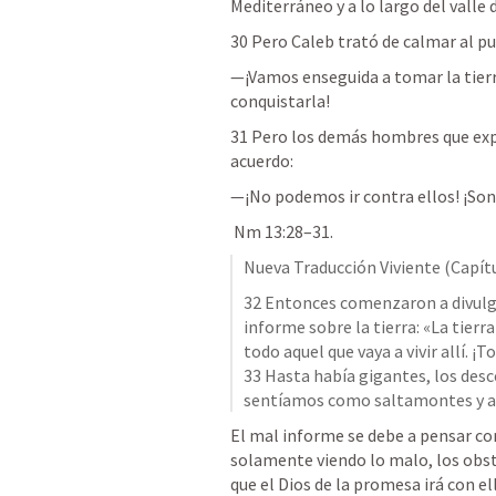
Mediterráneo y a lo largo del valle 
30 Pero Caleb trató de calmar al p
—¡Vamos enseguida a tomar la tier
conquistarla! 
31 
Pero los demás hombres que explo
acuerdo: 
—¡No podemos ir contra ellos! ¡Son
Nm 13:28–31
.
Nueva Traducción Viviente (Capít
32 Entonces comenzaron a divulgar
informe sobre la tierra: «La tier
todo aquel que vaya a vivir allí. 
33 Hasta había gigantes, los desce
sentíamos como saltamontes y as
El mal informe se debe a pensar con
solamente viendo lo malo, los obst
que el Dios de la promesa irá con ell