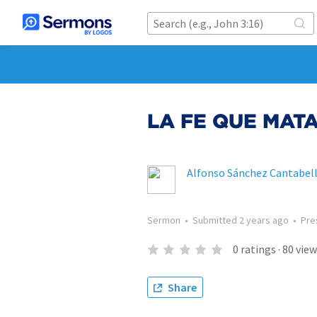
LA FE QUE MAT
Alfonso Sánchez Cantabel
Sermon
•
Submitted
2 years ago
•
Pre
0
ratings
·
80
view
Share