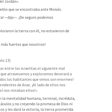
del Jordán». 
ueblo que se encontraba ante Moisés. 
ra! —dijo—. ¡De seguro podemos 
raron la tierra con él, no estuvieron de 
 más fuertes que nosotros! 
ulo 13)
 entre los israelitas el siguiente mal 
ra que atravesamos y exploramos devorará a 
¡Todos los habitantes que vimos son enormes! 
ndientes de Anac. ¡Al lado de ellos nos 
í nos miraban ellos!».
 la mentalidad humana, terrenal, incrédula, 
áculos y no creyendo la promesa de Dios ni 
os y les dará la victoria, la tierra prometida 