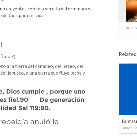
 creyentes con fe o sin ella determinará si 
 de Dios para mi vida.
2
it
l.
Relate
ítulo 3)
pto a la tierra del cananeo, del heteo, del 
el jebuseo, a una tierra que fluye leche y 
, Dios cumple , porque uno 
s fiel.90      De generación 
lidad 
Sal 119:90
.
ebeldía anuló la  
Fantas
Jason J