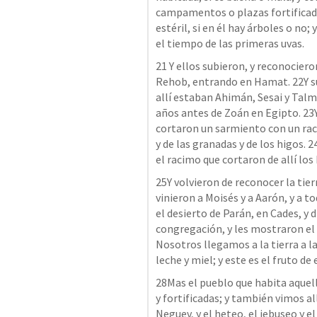
campamentos o plazas fortificadas;
estéril, si en él hay árboles o no; 
el tiempo de las primeras uvas.
21 Y ellos subieron, y reconocieron
Rehob, entrando en Hamat. 22Y su
allí estaban Ahimán, Sesai y Talma
años antes de Zoán en Egipto. 23Y
cortaron un sarmiento con un racim
y de las granadas y de los higos. 2
el racimo que cortaron de allí los h
25Y volvieron de reconocer la tierr
vinieron a Moisés y a Aarón, y a to
el desierto de Parán, en Cades, y d
congregación, y les mostraron el f
Nosotros llegamos a la tierra a la
leche y miel; y este es el fruto de e
28Mas el pueblo que habita aquella
y fortificadas; y también vimos all
Neguev, y el heteo, el jebuseo y e