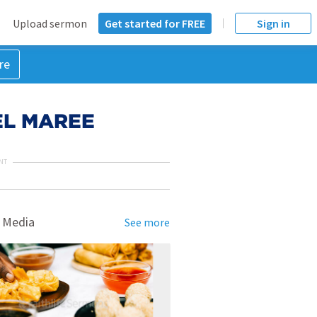
Upload sermon
Get started for FREE
Sign in
re
EL MAREE
NT
 Media
See more