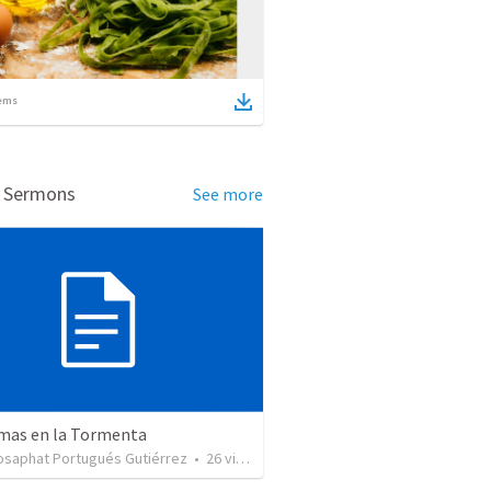
ems
d Sermons
See more
mas en la Tormenta
osaphat Portugués Gutiérrez
•
26
views