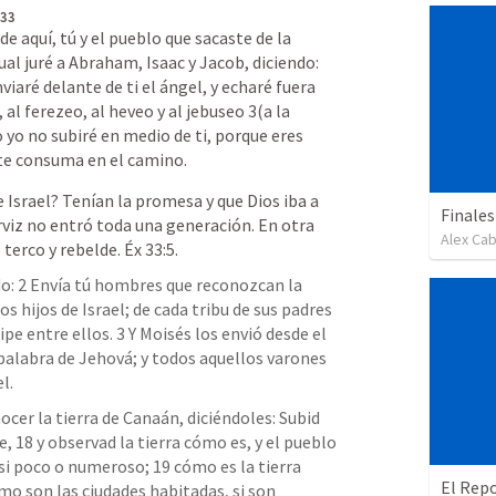
 33
e aquí, tú y el pueblo que sacaste de la 
cual juré a Abraham, Isaac y Jacob, diciendo: 
viaré delante de ti el ángel, y echaré fuera 
al ferezeo, al heveo y al jebuseo 3(a la 
o yo no subiré en medio de ti, porque eres 
 te consuma en el camino.
 Israel? Tenían la promesa y que Dios iba a 
Finales
rviz no entró toda una generación. En otra 
Alex Ca
terco y rebelde. 
Éx 33:5
.
do: 2 Envía tú hombres que reconozcan la 
os hijos de Israel; de cada tribu de sus padres 
pe entre ellos. 3 Y Moisés los envió desde el 
palabra de Jehová; y todos aquellos varones 
l. 
ocer la tierra de Canaán, diciéndoles: Subid 
, 18 y observad la tierra cómo es, y el pueblo 
, si poco o numeroso; 19 cómo es la tierra 
El Rep
mo son las ciudades habitadas, si son 