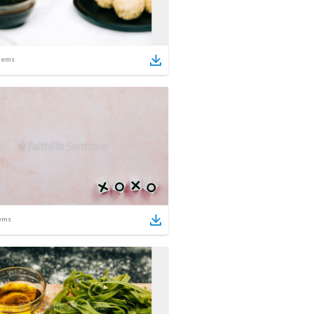
tems
ems