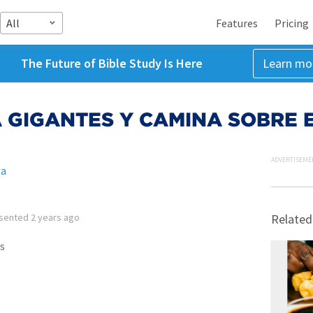
All
Features
Pricing
The Future of Bible Study Is Here
Learn mo
A GIGANTES Y CAMINA SOBRE 
ADVERTISEME
la
sented
2 years ago
Related
s