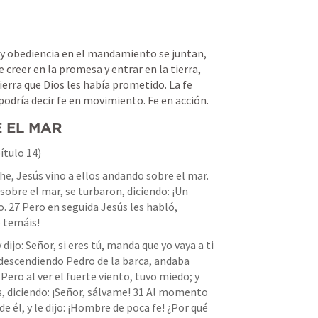
 y obediencia en el mandamiento se juntan, 
creer en la promesa y entrar en la tierra, 
erra que Dios les había prometido. La fe 
podría decir fe en movimiento. Fe en acción.
 EL MAR
ítulo 14)
che, Jesús vino a ellos andando sobre el mar. 
sobre el mar, se turbaron, diciendo: ¡Un 
. 27 Pero en seguida Jesús les habló, 
o temáis!
ijo: Señor, si eres tú, manda que yo vaya a ti 
 Y descendiendo Pedro de la barca, andaba 
 Pero al ver el fuerte viento, tuvo miedo; y 
, diciendo: ¡Señor, sálvame! 31 Al momento 
 él, y le dijo: ¡Hombre de poca fe! ¿Por qué 