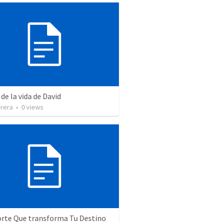
 de la vida de David
brera
•
0
views
orte Que transforma Tu Destino