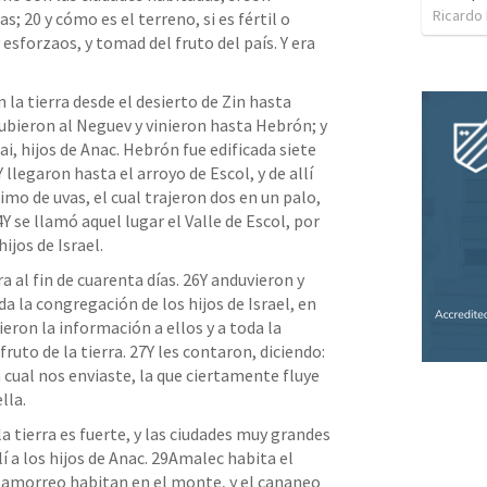
Ricardo
 20 y cómo es el terreno, si es fértil o 
y esforzaos, y tomad del fruto del país. Y era 
 la tierra desde el desierto de Zin hasta 
bieron al Neguev y vinieron hasta Hebrón; y 
i, hijos de Anac. Hebrón fue edificada siete 
 llegaron hasta el arroyo de Escol, 
y de allí 
o de uvas, el cual trajeron dos en un palo, 
4Y se llamó aquel lugar el Valle de Escol, por 
ijos de Israel.
a al fin de cuarenta días. 26Y anduvieron y 
da la congregación de los hijos de Israel, en 
ieron la información a ellos y a toda la 
ruto de la tierra. 27
Y les contaron, diciendo: 
 cual nos enviaste, la que ciertamente fluye 
lla. 
 tierra es fuerte, y las ciudades muy grandes 
í a los hijos de Anac. 29Amalec habita el 
l amorreo habitan en el monte, y el cananeo 