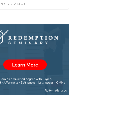
 Paz
•
26
views