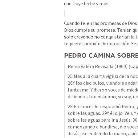
que fluye leche y miel.
Cuando fe  en las promesas de Dios
Dios cumple su promesa. Tenían que 
solo creyendo no conquistarían la ti
requiere también de una acción. Se 
PEDRO CAMINA SOBRE
Reina Valera Revisada (1960) (Cap
25 Mas a la cuarta vigilia de la no
26Y los discípulos, viéndole andar 
fantasma! Y dieron voces de miedo
diciendo: ¡Tened ánimo; yo soy, n
28 Entonces le respondió Pedro, y d
sobre las aguas. 
29Y él dijo: Ven.
sobre las aguas para ir a Jesús.
30
comenzando a hundirse, dio voces
Jesús, extendiendo la mano, asió de