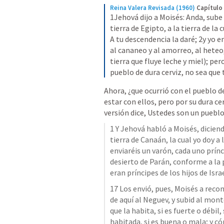
Reina Valera Revisada (1960)
Capítulo
1Jehová dijo a Moisés: Anda, sube d
tierra de Egipto, a la tierra de la 
A tu descendencia la daré; 2y yo en
al cananeo y al amorreo, al heteo, 
tierra que fluye leche y miel); per
pueblo de dura cerviz, no sea que
Ahora, ¿que ocurrió con el pueblo de
estar con ellos, pero por su dura ce
versión dice, Ustedes son un pueblo 
1 Y Jehová habló a Moisés, dicien
tierra de Canaán, la cual yo doy a l
enviaréis un varón, cada uno prínci
desierto de Parán, conforme a la 
eran príncipes de los hijos de Israe
17 Los envió, pues, Moisés a recon
de aquí al Neguev, y subid al monte
que la habita, si es fuerte o débil
habitada, si es buena o mala; y có