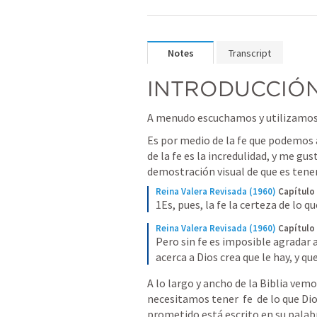
Notes
Transcript
INTRODUCCIÓ
A menudo escuchamos y utilizamos l
Es por medio de la fe que podemos a
de la fe es la incredulidad, y me gu
demostración visual de que es tener 
Reina Valera Revisada (1960)
Capítulo
1Es, pues, la fe la certeza de lo q
Reina Valera Revisada (1960)
Capítulo
Pero sin fe es imposible agradar a
acerca a Dios crea que le hay, y q
A lo largo y ancho de la Biblia vem
necesitamos tener  fe  de lo que Di
prometido está escrito en su palab