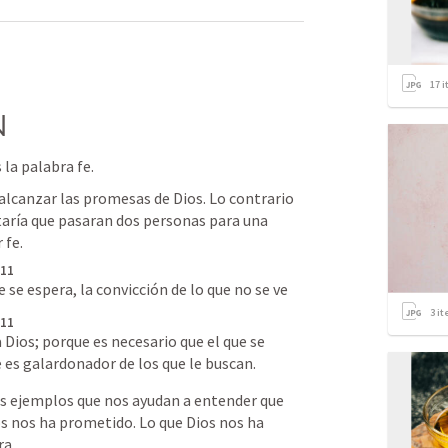
17
i
N
a palabra fe. 
lcanzar las promesas de Dios. Lo contrario 
staría que pasaran dos personas para una 
fe. 
 11
ue se espera, la convicción de lo que no se ve
3
it
 11
 Dios; porque es necesario que el que se 
ue es galardonador de los que le buscan.
os ejemplos que nos ayudan a entender que 
os nos ha prometido. Lo que Dios nos ha 
ra.