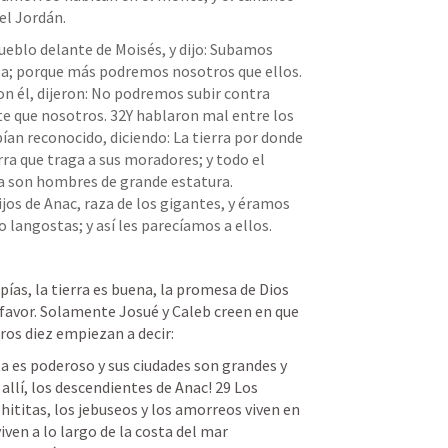
del Jordán.
ueblo delante de Moisés, y dijo: Subamos 
luego, y tomemos posesión de ella; porque más podremos nosotros que ellos. 
n él, dijeron: No podremos subir contra 
e que nosotros. 32Y hablaron mal entre los 
abían reconocido, diciendo: La tierra por donde 
ra que traga a sus moradores; y todo el 
a son hombres de grande estatura. 
jos de Anac, raza de los gigantes, y éramos 
 langostas; y así les parecíamos a ellos.
as, la tierra es buena, la promesa de Dios 
 favor. Solamente Josué y Caleb creen en que 
tros diez empiezan a decir: 
a es poderoso y sus ciudades son grandes y 
allí, los descendientes de Anac! 29 Los 
hititas, los jebuseos y los amorreos viven en 
en a lo largo de la costa del mar 