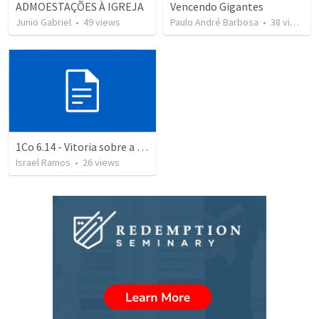
ADMOESTAÇÕES À IGREJA
Vencendo Gigantes
Junio Gabriel
•
49
views
Paulo André Barbosa
•
38
views
1Co 6.14 - Vitoria sobre a morte
Israel Ramos
•
26
views