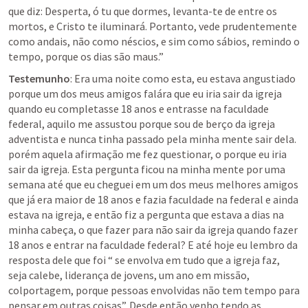
que diz: Desperta, ó tu que dormes, levanta-te de entre os 
mortos, e Cristo te iluminará. Portanto, vede prudentemente 
como andais, não como néscios, e sim como sábios, remindo o 
tempo, porque os dias são maus.” 
Testemunho
: Era uma noite como esta, eu estava angustiado 
porque um dos meus amigos falára que eu iria sair da igreja 
quando eu completasse 18 anos e entrasse na faculdade 
federal, aquilo me assustou porque sou de berço da igreja 
adventista e nunca tinha passado pela minha mente sair dela. 
porém aquela afirmação me fez questionar, o porque eu iria 
sair da igreja. Esta pergunta ficou na minha mente por uma 
semana até que eu cheguei em um dos meus melhores amigos 
que já era maior de 18 anos e fazia faculdade na federal e ainda 
estava na igreja, e então fiz a pergunta que estava a dias na 
minha cabeça, o que fazer para não sair da igreja quando fazer 
18 anos e entrar na faculdade federal? E até hoje eu lembro da 
resposta dele que foi “ se envolva em tudo que a igreja faz, 
seja calebe, liderança de jovens, um ano em missão, 
colportagem, porque pessoas envolvidas não tem tempo para 
pensar em outras coisas”. Desde então venho tendo as 