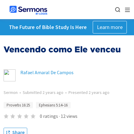
The Future of Bible Study Is Here
Learn more
Vencendo como Ele venceu
Rafael Amaral De Campos
Sermon
•
Submitted
2 years ago
•
Presented
2 years ago
Proverbs 16:25
Ephesians 5:14–16
0
ratings
·
12
views
Share