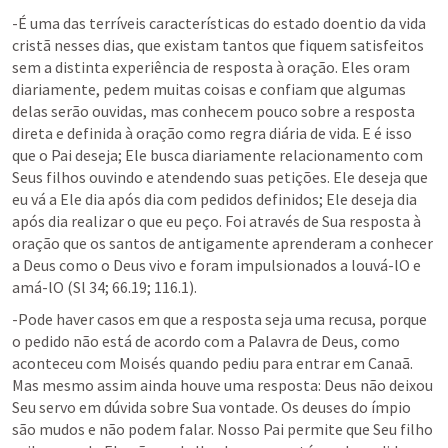
-É uma das terríveis características do estado doentio da vida 
cristã nesses dias, que existam tantos que fiquem satisfeitos 
sem a distinta experiência de resposta à oração. Eles oram 
diariamente, pedem muitas coisas e confiam que algumas 
delas serão ouvidas, mas conhecem pouco sobre a resposta 
direta e definida à oração como regra diária de vida. E é isso 
que o Pai deseja; Ele busca diariamente relacionamento com 
Seus filhos ouvindo e atendendo suas petições. Ele deseja que 
eu vá a Ele dia após dia com pedidos definidos; Ele deseja dia 
após dia realizar o que eu peço. Foi através de Sua resposta à 
oração que os santos de antigamente aprenderam a conhecer 
a Deus como o Deus vivo e foram impulsionados a louvá-lO e 
amá-lO (
Sl 34
; 
66.19
; 
116.1
).
-Pode haver casos em que a resposta seja uma recusa, porque 
o pedido não está de acordo com a Palavra de Deus, como 
aconteceu com Moisés quando pediu para entrar em Canaã. 
Mas mesmo assim ainda houve uma resposta: Deus não deixou 
Seu servo em dúvida sobre Sua vontade. Os deuses do ímpio 
são mudos e não podem falar. Nosso Pai permite que Seu filho 