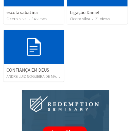
escola sabatina
Ligação Daniel
Cicero silva
•
34
views
Cicero silva
•
21
views
CONFIANÇA EM DEUS
ANDRE LUIZ NOGUEIRA DE MACEDO
•
16
views