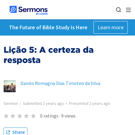
The Future of Bible Study Is Here
Learn more
Lição 5: A certeza da
resposta
Danilo Romagna Dias Timoteo da Silva
Sermon
•
Submitted
2 years ago
•
Presented
2 years ago
0
ratings
·
9
views
Share