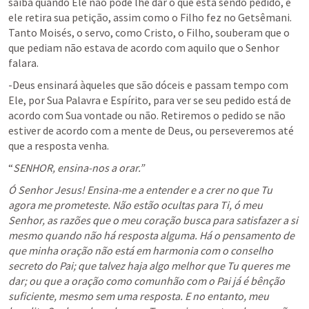
saiba quando Ele não pode lhe dar o que está sendo pedido, e 
ele retira sua petição, assim como o Filho fez no Getsêmani. 
Tanto Moisés, o servo, como Cristo, o Filho, souberam que o 
que pediam não estava de acordo com aquilo que o Senhor 
falara.
-Deus ensinará àqueles que são dóceis e passam tempo com 
Ele, por Sua Palavra e Espírito, para ver se seu pedido está de 
acordo com Sua vontade ou não. Retiremos o pedido se não 
estiver de acordo com a mente de Deus, ou perseveremos até 
que a resposta venha.
“
SENHOR, ensina-nos a orar.”
Ó Senhor Jesus! Ensina-me a entender e a crer no que Tu 
agora me prometeste. Não estão ocultas para Ti, ó meu 
Senhor, as razões que o meu coração busca para satisfazer a si 
mesmo quando não há resposta alguma. Há o pensamento de 
que minha oração não está em harmonia com o conselho 
secreto do Pai; que talvez haja algo melhor que Tu queres me 
dar; ou que a oração como comunhão com o Pai já é bênção 
suficiente, mesmo sem uma resposta. E no entanto, meu 