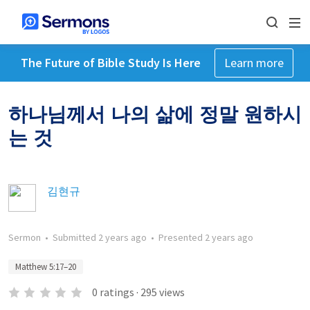
The Future of Bible Study Is Here
Learn more
하나님께서 나의 삶에 정말 원하시
는 것
김현규
Sermon
•
Submitted
2 years ago
•
Presented
2 years ago
Matthew 5:17–20
0
ratings
·
295
views