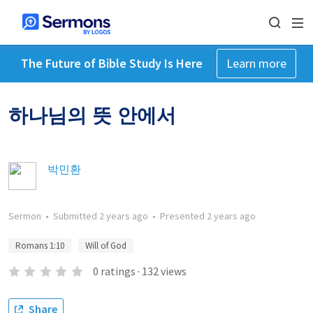
The Future of Bible Study Is Here
Learn more
하나님의 뜻 안에서
박민환
Sermon
•
Submitted
2 years ago
•
Presented
2 years ago
Romans 1:10
Will of God
0
ratings
·
132
views
Share