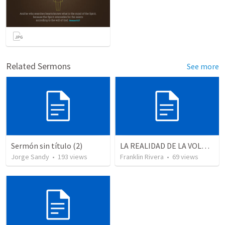
Related Sermons
See more
Sermón sin título (2)
LA REALIDAD DE LA VOLUNTAD DE DIOS - Parte 3 | The reality of God’s will - Part 3
Jorge Sandy
•
193
views
Franklin Rivera
•
69
views