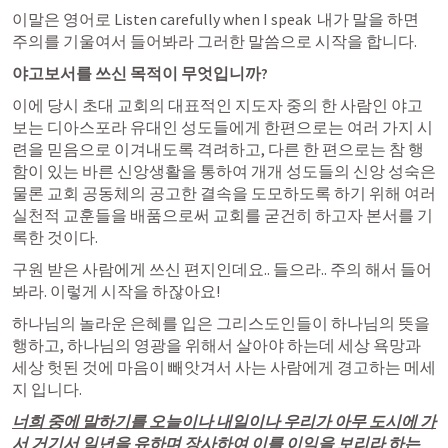
이말은 영어로 Listen carefully when I speak  내가 말을 하면 
주의를 기울여서 들어봐라 그러한 말씀으로 시작을 합니다.
야고보서를 쓰신 목적이 무엇입니까?
이에 당시 초대 교회의 대표적인 지도자 중의 한 사람인 야고
보는 디아스포라 유대인 성도들에게 한편으로는 여러 가지 시
련을 믿음으로 이겨내도록 격려하고, 다른 한 편으로는 참 행
함이 있는 바른 신앙생활을 통하여 개개 성도들의 신앙 성숙은 
물론 교회 공동체의 공고한 결속을 도모하도록 하기 위해 여러 
실천적 교훈들을 배품으로써 교회를 굳건히 하고자 본서를 기
록한 것이다.
구원 받은 사람에게 쓰신 편지인데요.. 들으라.. 주의 해서 들어
봐라. 이렇게 시작을 하잖아요!
하나님의 놀라운 은혜를 입은 그리스도인들이 하나님의 뜻을 
행하고, 하나님의 영광을 위해서 살아야 하는데 세상 욕망과 
세상 헛된 것에 마음이 빼앗겨서 사는 사람에게 경고하는 메세
지 입니다.
너희 중에 말하기를 오늘이나 내일이나 우리가 아무 도시에 가
서 거기서 일년을 유하며 장사하여 이를 이익을 보리라 하는 