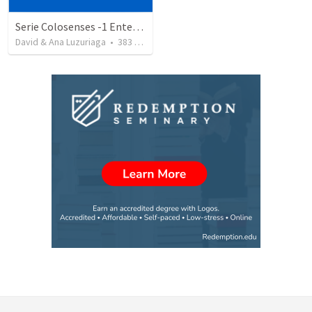
Serie Colosenses -1 Entendiendo la obra de Dios en mi - Ahora que soy creyente que mas me espera - Colosenses 1-1-14
David & Ana Luzuriaga
•
383
views