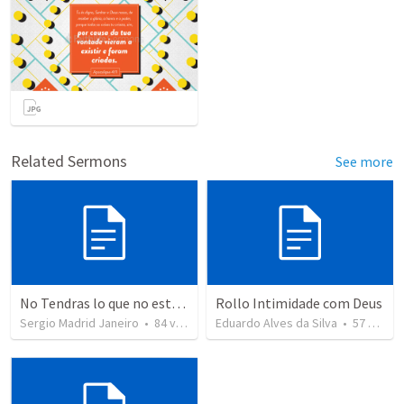
Related Sermons
See more
No Tendras lo que no estes dispuesto a luchar por ello.
Rollo Intimidade com Deus
Sergio Madrid Janeiro
•
84
views
Eduardo Alves da Silva
•
57
views