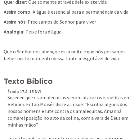
Quer dizer:
 Que somente atravéz dele existe vida.
Assim como: 
A água é essencial para a permanência da vida
Assim nós:
 Precisamos do Senhor para viver
Analogia:
 Peixe fora d’água
Que o Senhor nos abençoe essa noite e que nós possamos 
beber neste momento dessa fonte inesgotável de vida.
Texto Bíblico
Êxodo 17.8–15 NVI
Sucedeu que os amalequitas vieram atacar os israelitas em 
Refidim. Então Moisés disse a Josué: “Escolha alguns dos 
nossos homens e lute contra os amalequitas. Amanhã 
tomarei posição no alto da colina, com a vara de Deus em 
minhas mãos”. 
Josué foi então lutar contra os amalequitas, conforme 