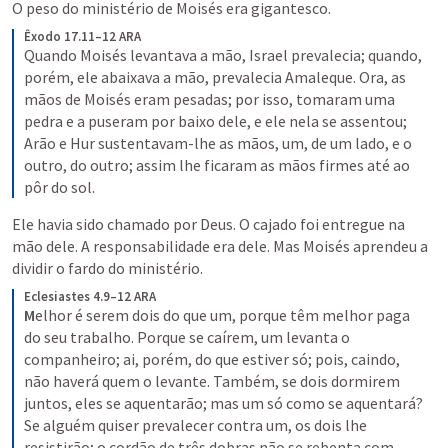
O peso do ministério de Moisés era gigantesco.
Êxodo 17.11–12 ARA
Quando Moisés levantava a mão, Israel prevalecia; quando, 
porém, ele abaixava a mão, prevalecia Amaleque. Ora, as 
mãos de Moisés eram pesadas; por isso, tomaram uma 
pedra e a puseram por baixo dele, e ele nela se assentou; 
Arão e Hur sustentavam-lhe as mãos, um, de um lado, e o 
outro, do outro; assim lhe ficaram as mãos firmes até ao 
pôr do sol.
Ele havia sido chamado por Deus. O cajado foi entregue na 
mão dele. A responsabilidade era dele. Mas Moisés aprendeu a 
dividir o fardo do ministério.
Eclesiastes 4.9–12 ARA
M
elhor é serem dois do que um, porque têm melhor paga 
do seu trabalho. Porque se caírem, um levanta o 
companheiro; ai, porém, do que estiver só; pois, caindo, 
não haverá quem o levante. Também, se dois dormirem 
juntos, eles se aquentarão; mas um só como se aquentará? 
Se alguém quiser prevalecer contra um, os dois lhe 
resistirão; o cordão de três dobras não se rebenta com 