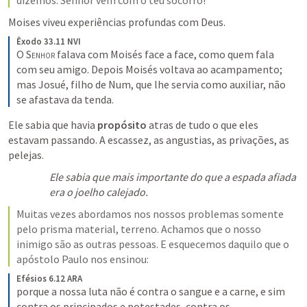
dizemos: Senhor vem com o teu socorro!
Moises viveu experiências profundas com Deus. 
Êxodo 33.11 NVI
O S
enhor
 falava com Moisés face a face, como quem fala 
com seu amigo. Depois Moisés voltava ao acampamento; 
mas Josué, filho de Num, que lhe servia como auxiliar, não 
se afastava da tenda.
Ele sabia que havia 
propósito
 atras de tudo o que eles 
estavam passando. A escassez, as angustias, as privações, as 
pelejas.
Ele sabia que mais importante do que a espada afiada 
era o joelho calejado.
Muitas vezes abordamos nos nossos problemas somente 
pelo prisma material, terreno. Achamos que o nosso 
inimigo são as outras pessoas. E esquecemos daquilo que o 
apóstolo Paulo nos ensinou:
Efésios 6.12 ARA
porque a nossa luta não é contra o sangue e a carne, e sim 
contra os principados e potestades, contra os 