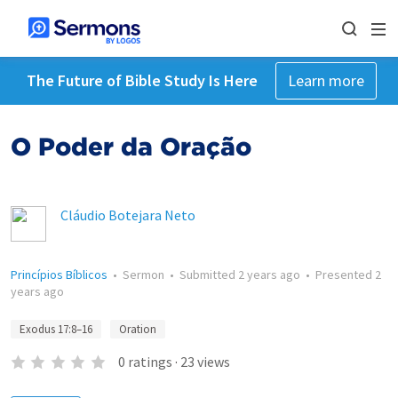
The Future of Bible Study Is Here
Learn more
O Poder da Oração
Cláudio Botejara Neto
Princípios Bíblicos
•
Sermon
•
Submitted
2 years ago
•
Presented
2
years ago
Exodus 17:8–16
Oration
0
ratings
·
23
views