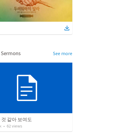
d Sermons
See more
 것 같아 보여도
k
•
62
views