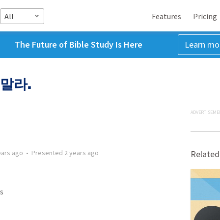
All
Features
Pricing
The Future of Bible Study Is Here
Learn mo
말라.
ADVERTISEME
ears ago
•
Presented
2 years ago
Related
s