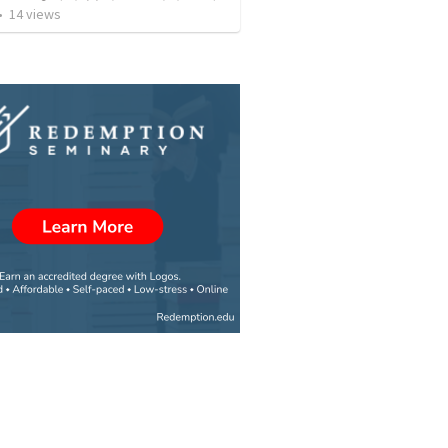
•
14
views