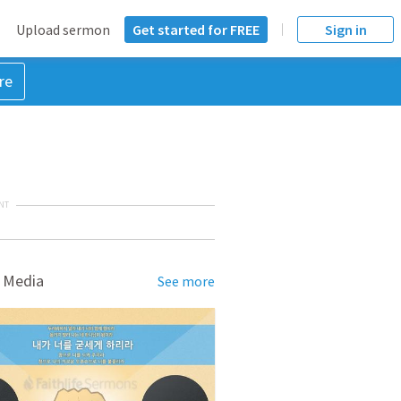
Upload sermon
Get started for FREE
Sign in
re
NT
 Media
See more