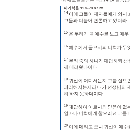
마가복음 9:14–24 NKRV
14
이에 그들이 제자들에게 와서 
그들과 더불어 변론하고 있더라 
15
온 무리가 곧 예수를 보고 매우
16
예수께서 물으시되 너희가 무
17
무리 중의 하나가 대답하되 선
께 데려왔나이다 
18
귀신이 어디서든지 그를 잡으면
파리해지는지라 내가 선생님의 제
히 하지 못하더이다 
19
대답하여 이르시되 믿음이 없는
얼마나 너희에게 참으리요 그를 
20
이에 데리고 오니 귀신이 예수를