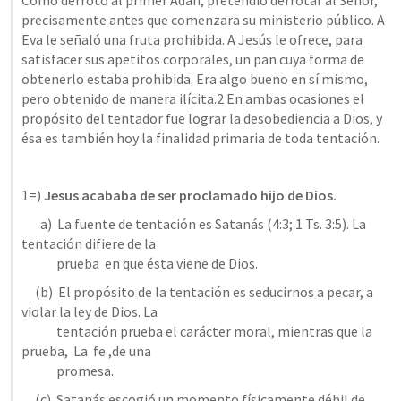
Como derrotó al primer Adán, pretendió derrotar al Señor, 
precisamente antes que comenzara su ministerio público. A 
Eva le señaló una fruta prohibida. A Jesús le ofrece, para 
satisfacer sus apetitos corporales, un pan cuya forma de 
obtenerlo estaba prohibida. Era algo bueno en sí mismo, 
pero obtenido de manera ilícita.2 En ambas ocasiones el 
propósito del tentador fue lograr la desobediencia a Dios, y 
ésa es también hoy la finalidad primaria de toda tentación.  
1=) 
Jesus acababa de ser proclamado hijo de Dios.
       a)  La fuente de tentación es Satanás (4:3; 
1 Ts. 3:5
). La 
tentación difiere de la 

             prueba  en que ésta viene de Dios.
     (b)  El propósito de la tentación es seducirnos a pecar, a 
violar la ley de Dios. La 

             tentación prueba el carácter moral, mientras que la 
prueba,  La  fe ,de una 

             promesa.
     (c)  Satanás escogió un momento físicamente débil de 