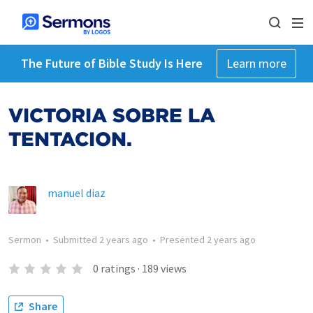
The Future of Bible Study Is Here
Learn more
VICTORIA SOBRE LA
TENTACION.
manuel diaz
Sermon
•
Submitted
2 years ago
•
Presented
2 years ago
0
ratings
·
189
views
Share