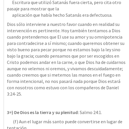
      Escritura que utilizó Satanás fuera cierta, pero cita otro 
pasaje para mostrar que la 

      aplicación que había hecho Satanás era defectuosa.
Dios sólo interviene a nuestro favor cuando en realidad su 
intervención es pertinente. Hoy también tentamos a Dios 
cuando pretendemos que El use su amor y su omnipotencia 
para contradecirse a sí mismo; cuando queremos obtener su 
visto bueno para pecar porque no estamos bajo la ley sino 
bajo la gracia; cuando pensamos que por ser escogidos en 
Cristo podemos andar en la carne, o que Dios ha de cuidarnos 
aunque no velemos ni oremos, y vivamos descuidadamente; 
cuando creemos que si metemos las manos en el fuego en 
forma intencional, no nos pasará nada porque Dios estará 
con nosotros como estuvo con los compañeros de 
Daniel 
3:24-25
.
3=) De Dios es la tierra y su plenitud: 
Salmo 24:1
.
       (f) Aun el lugar más santo puede convertirse en lugar de 
tentación.