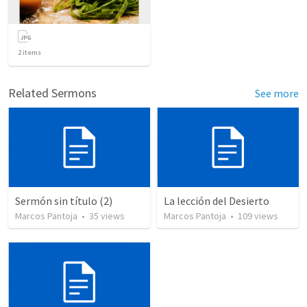
2
items
Related Sermons
See more
Sermón sin título (2)
La lección del Desierto
Marcos Pantoja
•
35
views
Marcos Pantoja
•
109
views