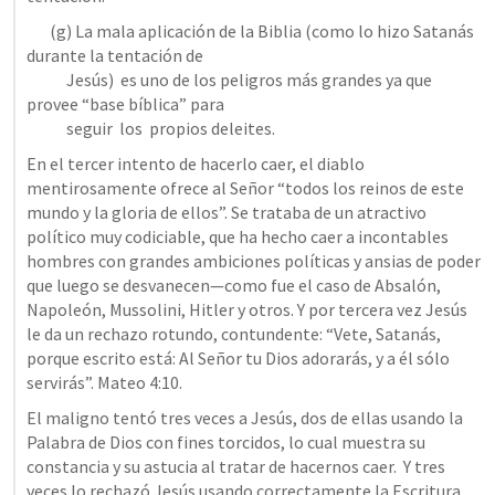
       (g) La mala aplicación de la Biblia (como lo hizo Satanás 
durante la tentación de 

            Jesús)  es uno de los peligros más grandes ya que 
provee “base bíblica” para 

            seguir  los  propios deleites.
En el tercer intento de hacerlo caer, el diablo 
mentirosamente ofrece al Señor “todos los reinos de este 
mundo y la gloria de ellos”. Se trataba de un atractivo 
político muy codiciable, que ha hecho caer a incontables 
hombres con grandes ambiciones políticas y ansias de poder 
que luego se desvanecen—como fue el caso de Absalón, 
Napoleón, Mussolini, Hitler y otros. Y por tercera vez Jesús 
le da un rechazo rotundo, contundente: “Vete, Satanás, 
porque escrito está: Al Señor tu Dios adorarás, y a él sólo 
servirás”. 
Mateo 4:10
.
El maligno tentó tres veces a Jesús, dos de ellas usando la 
Palabra de Dios con fines torcidos, lo cual muestra su 
constancia y su astucia al tratar de hacernos caer.  Y tres 
veces lo rechazó Jesús usando correctamente la Escritura, 