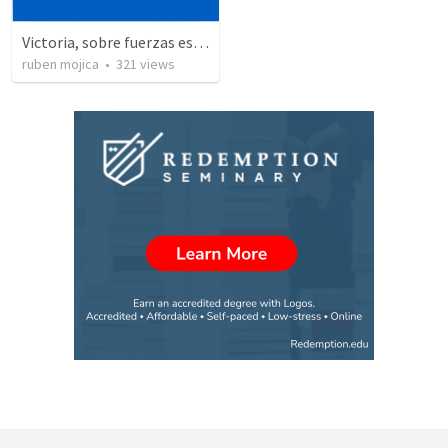
Victoria, sobre fuerzas espirituales
ruben mojica
•
321
views