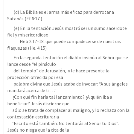
       (d) La Biblia es el arma más eficaz para derrotar a 
Satanás (
Ef 6:17
.).
       (e) En la tentación Jesús mostró ser un sumo sacerdote 
fiel y misericordioso             

Heb 2:17-18
 .que puede compadecerse de nuestras 
flaquezas (
He. 4:15
).
       En la segunda tentación el diablo insinúa al Señor que se 
lance desde “el pináculo 

       del templo” de Jerusalén,  y le hace presente la 
protección ofrecida por esa 

       palabra divina que Jesús acaba de invocar: “A sus ángeles 
mandará acerca de ti …” 

      ¿Con qué fin haría tal lanzamiento? ¿A quién iba a 
beneficiar? Jesús discierne que 

      sólo se trata de complacer al maligno, y lo rechaza con la 
contestación escrituraria 

     “Escrito está también: No tentarás al Señor tu Dios”. 
Jesús no niega que la cita de la 
