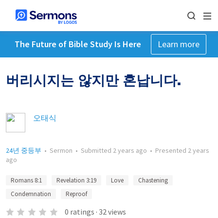
The Future of Bible Study Is Here
Learn more
버리시지는 않지만 혼납니다.
오태식
24년 중등부
•
Sermon
•
Submitted
2 years ago
•
Presented
2 years
ago
Romans 8:1
Revelation 3:19
Love
Chastening
Condemnation
Reproof
0
ratings
·
32
views