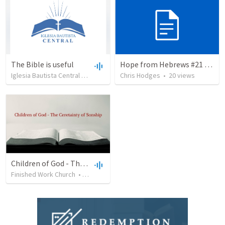
The Bible is useful
Hope from Hebrews #21 - The Chastening of the Lord
Iglesia Bautista Central Ocala
•
733
views
Chris Hodges
•
27:43
•
20
views
Children of God - The Certainty of Sonship
Finished Work Church
•
1,316
views
•
37:43