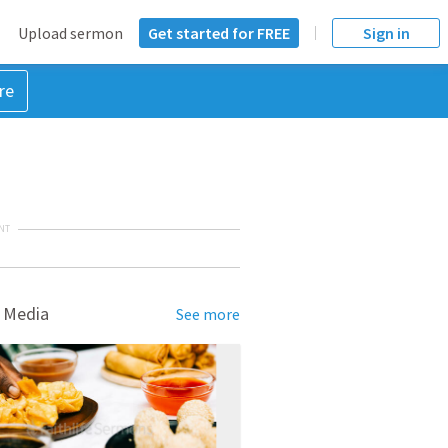
Upload sermon
Get started for FREE
Sign in
re
NT
 Media
See more