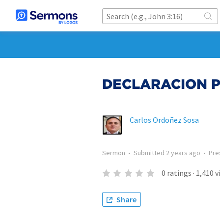
DECLARACION P
Carlos Ordoñez Sosa
Sermon
•
Submitted
2 years ago
•
Pre
0
ratings
·
1,410
v
Share