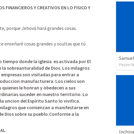
S FINANCIEROS Y CREATIVOS EN LO FISICO Y 
ate, porque Jehová hará grandes cosas.
te enseñaré cosas grandes y ocultas que tú 
Samuel
tiempo donde la iglesia  es activada por El 
Pastor 
n la sobreanturalidad de Dios.
Los milagros 
s, empresas son visitadas para entrar a 
produccion manufacturera.
 Los cielos son 
s quienes le honran y obedecen a sus 
inarias suceder en nuestro territorio. Lo 
que la medicina no puede abarcar la uncion del Espiritu Santo lo vivifica. 
milagros que comienzan a manifestarse en 
de Dios sobre su pueblo.Conforme a la 
AL.
Inchina