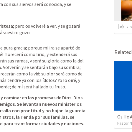
a con sus siervos será conocida, y se 
teza; pero os volveré a ver, y se gozará 
2
it
rá vuestro gozo.
e pura gracia; porque mi ira se apartó de 
Relate
 él florecerá como lirio, y extenderá sus 
án sus ramas, y será su gloria como la del 
. Volverán y se sentarán bajo su sombra; 
orecerán como la vid; su olor será como de 
ás tendré ya con los ídolos? Yo lo oiré, y 
verde; de mí será hallado tu fruto.
y caminar en las promesas de Dios. Dios 
emigos.
Se levantan nuevos ministerios 
que le hacen frente al campo de batalla con prontitud y no bajan la guardia. 
Os He 
stros, la rienda por sus familias, se 
d para transformar ciudades y naciones. 
Pastor 