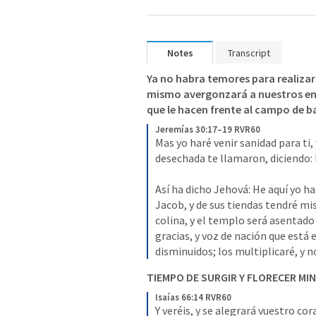
Notes
Transcript
Ya no habra temores para realizar 
mismo avergonzará a nuestros ene
que le hacen frente al campo de ba
Jeremías 30:17–19 RVR60
Mas yo haré venir sanidad para ti,
desechada te llamaron, diciendo: E
Así ha dicho Jehová: He aquí yo ha
Jacob, y de sus tiendas tendré mise
colina, y el templo será asentado 
gracias, y voz de nación que está e
disminuidos; los multiplicaré, y
TIEMPO DE SURGIR Y FLORECER MI
Isaías 66:14 RVR60
Y veréis, y se alegrará vuestro c