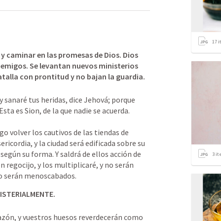
17
i
y caminar en las promesas de Dios. Dios 
migos. Se levantan nuevos ministerios 
talla con prontitud y no bajan la guardia.
 y sanaré tus heridas, dice Jehová; porque 
sta es Sion, de la que nadie se acuerda. 
go volver los cautivos de las tiendas de 
ricordia, y la ciudad será edificada sobre su 
según su forma. Y saldrá de ellos acción de 
3
it
n regocijo, y los multiplicaré, y no serán 
 no serán menoscabados.
NISTERIALMENTE.
orazón, y vuestros huesos reverdecerán como 