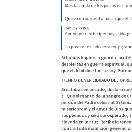
Mas la senda de los justos es como 
Que va en aumento hasta que el dí
Job 8:7 RVR60
Y aunque tu principio haya sido p
Tu postrer estado será muy grand
Si habías bajado la guarda, profet
despiertas en guerra espiritual, qu
que el débil dice fuerte soy. Porque
TIEMPO DE SER LIBRADO DEL OPRE
Si estabas en pecado, declaro que 
ti. Que el manto de la sangre de Cr
perdón del Padre celestial
. 
Si tení
misericordia y el amor de Dios que
tus pecados y serás prosperado, t
clavada en la cruz. Recibe la reden
contra toda maldición generacional