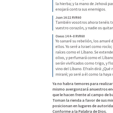
la hierba; y la mano de Jehová par
enojará contra sus enemigos.
Juan 16:22 RVR60
También vosotros ahora tenéis tris
vuestro corazón, y nadie os quita
Oseas 14:4–8 RVR60
Yo sanaré su rebelión, los amaré d
ellos. Yo seré a Israel como rocío;
raíces como el Líbano. Se extender
olivo, y perfumará como el Líbano
serán vivificados como trigo, y fl
vino del Líbano. Efraín dirá: ¿Qué m
miraré; yo seré a él como la haya 
Ya no habra temores para realizar 
mismo avergonzará anuestros en
Toman la rienda a favor de sus mini
posicionan en lugares de autorida
Conforme a la Palabra de Dios.