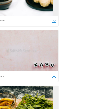
tems
ems