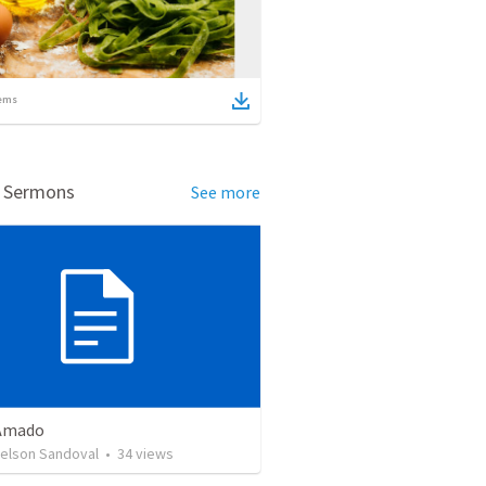
ems
d Sermons
See more
Amado
Nelson Sandoval
•
34
views