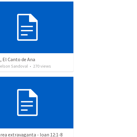
, El Canto de Ana
Nelson Sandoval
•
270
views
rea extravaganta - Ioan 12:1-8