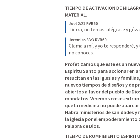
TIEMPO DE ACTIVACION DE MILAGRO
MATERIAL.
Joel 2:21 RVR60
Tierra, no temas; alégrate y góz
Jeremías 33:3 RVR60
Clama a mí, y yo te responderé, y 
no conoces.
Profetizamos que este es un nuevo 
Espiritu Santo para accionar en a
resucitan en las iglesias y familia
nuevos tiempos de diseños y de 
abiertos a favor del pueblo de Dio
mandatos.
 Veremos cosas extraord
Habra ministerios de sanidades y 
la iglesia por el empoderamiento 
Palabra de Dios.
TIEMPO DE ROMPIMIENTO ESPIRITU