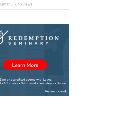
rismariu
•
46
views