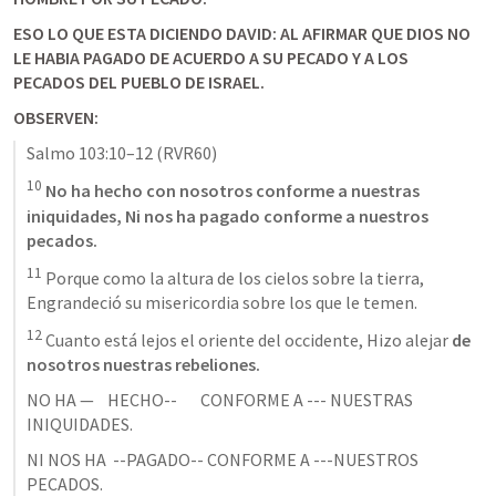
ESO LO QUE ESTA DICIENDO DAVID: AL AFIRMAR QUE DIOS NO 
LE HABIA PAGADO DE ACUERDO A SU PECADO Y A LOS 
PECADOS DEL PUEBLO DE ISRAEL.  
OBSERVEN: 
Salmo 103:10–12
 (RVR60)
10
 No ha hecho con nosotros conforme a nuestras 
iniquidades, Ni nos ha pagado conforme a nuestros 
pecados. 
11
 Porque como la altura de los cielos sobre la tierra, 
Engrandeció su misericordia sobre los que le temen. 
12
 Cuanto está lejos el oriente del occidente, Hizo alejar 
de 
nosotros nuestras rebeliones.
‌NO HA —    HECHO--       CONFORME A --- NUESTRAS  
INIQUIDADES. 
NI NOS HA  --PAGADO-- CONFORME A ---NUESTROS 
PECADOS. 