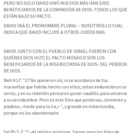
PERO NO SOLO DAVID SINÓ MUCHOS MÁS HAN SIDO 
BENEFICIARIOS DE LA COMPASIÓN DE DIOS. TODOS LOS QUE 
ESTÁN BAJÓ SU PACTO.
DAVID USÁ EL PRONOMBRE PLURAL-- NOSOTROS LO CUAL 
INDICA QUE DAVID INCLUYE A OTROS JUDÍOS MAS.
DAVID JUNTO CON EL PUEBLO DE ISRAEL FUERON CON 
QUIÉNES DIOS HIZO EL PACTO MOSAICO SON LOS 
BENEFICIARIOS DE LA MISERICORDIA DE DIOS- DEL PERDON 
DE DIOS.
Neh 9:17
: "17 No quisieron oír, ni se acordaron de tus 
maravillas que habías hecho con ellos; antes endurecieron su 
cerviz, y en su rebelión pensaron poner caudillo para volverse 
a su servidumbre. Pero tú eres Dios que perdonas, clemente y 
piadoso, «tardo para la ira,» *, y grande en misericordia, 
porque no los abandonaste
Sal 85:1-7
: "1 «Al músico principal. Salmo para los hijos de 