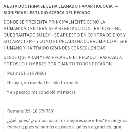
A ESTA DOCTRINA SE LE HA LLAMADO HAMARTIOLOGIA: —
SIGNIFICA EL ESTUDIO ACERCA DEL PECADO. 
DONDE SE PRESENTA PRINCIPALMENTE COMO LA 
HUMANIDAD ENTERA  SE A REBELADO CONTRA DIOS— HA 
QUEBRANTADO SU LEY— SE APUESTO EN CONTRA DE DIOS Y 
SU CARACTER— Y COMO EL PECADO HA CORROMPIDO AL SER 
HUMANO Y HA TRAIDO GRANDES CONSECUENCIAS. 
DESDE QUE ADAN Y EVA PECARON EL PECADO TRASPASO A 
TODOS LO HOMBRES POR CUANTO TODOS PECARON. 
Psalm 51:5
 (RVR60)
He aquí, en maldad he sido formado, 
Y en pecado me concibió mi madre. 
Romans 3:9–18
 (RVR60)
¿Qué, pues? ¿Somos nosotros mejores que ellos? En ninguna 
manera; pues ya hemos acusado a judíos y a gentiles
, que 