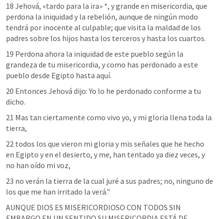
18 Jehová, «tardo para la ira» *, y grande en misericordia, que 
perdona la iniquidad y la rebelión, aunque de ningún modo 
tendrá por inocente al culpable; que visita la maldad de los 
padres sobre los hijos hasta los terceros y hasta los cuartos.
19 Perdona ahora la iniquidad de este pueblo según la 
grandeza de tu misericordia, y como has perdonado a este 
pueblo desde Egipto hasta aquí.
20 Entonces Jehová dijo: Yo lo he perdonado conforme a tu 
dicho.
21 Mas tan ciertamente como vivo yo, y mi gloria llena toda la 
tierra,
22 todos los que vieron mi gloria y mis señales que he hecho 
en Egipto y en el desierto, y me, han tentado ya diez veces, y 
no han oído mi voz,
23 no verán la tierra de la cual juré a sus padres; no, ninguno de 
los que me han irritado la verá."
AUNQUE DIOS ES MISERICORDIOSO CON TODOS SIN 
EMBARGO EN UN SENTIDO SU MISERICORDIA ESTÁ DE 