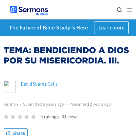
The Future of Bible Study Is Here
Learn more
TEMA: BENDICIENDO A DIOS
POR SU MISERICORDIA. III.
David Suárez Celis
Sermon
•
Submitted
2 years ago
•
Presented
2 years ago
0
ratings
·
31
views
Share