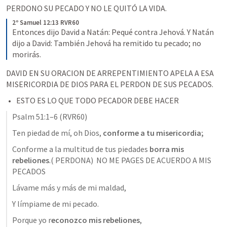
PERDONO SU PECADO Y NO LE QUITÓ LA VIDA.
2º Samuel 12:13 RVR60
Entonces dijo David a Natán: Pequé contra Jehová. Y Natán 
dijo a David: También Jehová ha remitido tu pecado; no 
morirás. 
DAVID EN SU ORACION DE ARREPENTIMIENTO APELA A ESA 
MISERICORDIA DE DIOS PARA EL PERDON DE SUS PECADOS. 
ESTO ES LO QUE TODO PECADOR DEBE HACER 
Psalm 51:1–6
 (RVR60)
Ten piedad de mí, oh Dios, 
conforme a tu misericordia;
Conforme a la multitud de tus piedades 
borra mis 
rebeliones
.( PERDONA)  NO ME PAGES DE ACUERDO A MIS 
PECADOS 
Lávame más y más de mi maldad, 
Y límpiame de mi pecado. 
Porque yo r
econozco mis rebeliones
, 