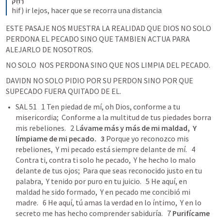
רָחַק
hif) ir lejos, hacer que se recorra una distancia
ESTE PASAJE NOS MUESTRA LA REALIDAD QUE DIOS NO SOLO  
PERDONA EL PECADO SINO QUE TAMBIEN ACTUA PARA 
ALEJARLO DE NOSOTROS. 
NO SOLO  NOS PERDONA SINO QUE NOS LIMPIA DEL PECADO. 
DAVIDN NO SOLO PIDIO POR SU PERDON SINO POR QUE 
SUPECADO FUERA QUITADO DE EL. 
SAL 51
  ﻿ 1 ﻿Ten piedad de mí, oh Dios, conforme a tu 
misericordia;  Conforme a la multitud de tus piedades borra 
mis rebeliones.  ﻿ 2 L
ávame más y más de mi maldad,  Y 
límpiame de mi pecado.  ﻿ 3
 Porque yo reconozco mis 
rebeliones,  Y mi pecado está siempre delante de mí.  ﻿ 4 
Contra ti, contra ti solo he pecado,  Y he hecho lo malo 
delante de tus ojos;  Para que seas reconocido justo en tu 
palabra,  Y tenido por puro en tu juicio.﻿  ﻿ 5 He aquí, en 
maldad he sido formado,  Y en pecado me concibió mi 
madre.  ﻿ 6 He aquí, tú amas la verdad en lo íntimo,  Y en lo 
secreto me has hecho comprender sabiduría.  ﻿ 7 
Purifícame 