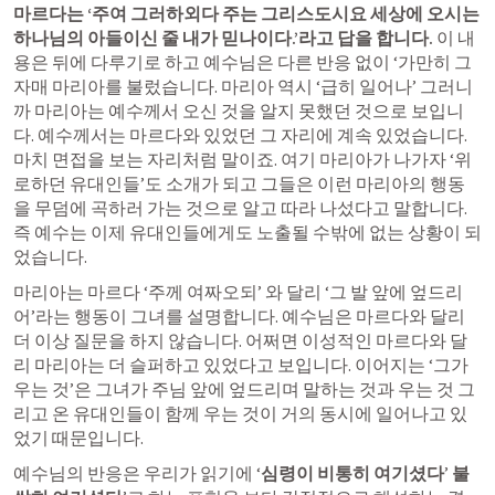
마르다는 ‘주여 그러하외다 주는 그리스도시요 세상에 오시는 
하나님의 아들이신 줄 내가 믿나이다.’라고 답을 합니다.
 이 내
용은 뒤에 다루기로 하고 예수님은 다른 반응 없이 ‘가만히 그 
자매 마리아를 불렀습니다. 마리아 역시 ‘급히 일어나’ 그러니
까 마리아는 예수께서 오신 것을 알지 못했던 것으로 보입니
다. 예수께서는 마르다와 있었던 그 자리에 계속 있었습니다. 
마치 면접을 보는 자리처럼 말이죠. 여기 마리아가 나가자 ‘위
로하던 유대인들’도 소개가 되고 그들은 이런 마리아의 행동
을 무덤에 곡하러 가는 것으로 알고 따라 나섰다고 말합니다. 
즉 예수는 이제 유대인들에게도 노출될 수밖에 없는 상황이 되
었습니다. 
마리아는 마르다 ‘주께 여짜오되’ 와 달리 ‘그 발 앞에 엎드리
어’라는 행동이 그녀를 설명합니다. 예수님은 마르다와 달리 
더 이상 질문을 하지 않습니다. 어쩌면 이성적인 마르다와 달
리 마리아는 더 슬퍼하고 있었다고 보입니다. 이어지는 ‘그가 
우는 것’은 그녀가 주님 앞에 엎드리며 말하는 것과 우는 것 그
리고 온 유대인들이 함께 우는 것이 거의 동시에 일어나고 있
었기 때문입니다. 
예수님의 반응은 우리가 읽기에 ‘
심령이 비통히 여기셨다
’ 
불