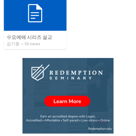
수요예배 시리즈 설교
김기원
•
50
views