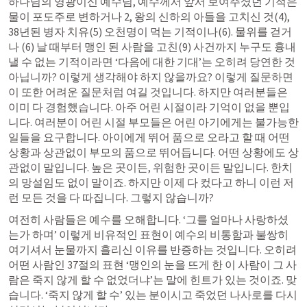
하나님의 영광이신 예수님, 예수께서 앞서 보여주셨던 기적은 
물이 포도주로 변하거나 2, 왕의 신하의 아들을 고치신 것(4), 
38년된 병자 치유(5) 오천명이 먹는 기적이나(6). 물위를 걷거
나 (6) 날 때부터 맹인 된 사람을 고친(9) 사건까지 누구도 흉내
낼 수 없는 기적이라면 ‘다음에 대한 기대’는 오히려 당연한 것 
아닙니까? 이렇게 생각해야 하지 않을까요? 이렇게 질문하면 
이 또한 어려운 질문처럼 여길 것입니다. 하지만 여러분들은 
이미 다 경험했습니다. 아주 어린 시절이라 기억이 없을 뿐입
니다. 여러분이 어린 시절 부모들은 어린 아기에게는 불가능한 
일들을 요구합니다. 아이에게 뛰어 품으로 오라고 할 때 어떤 
상황과 상관없이 부모의 품으로 뛰어듭니다. 어떤 상황에도 상
관없이 말입니다. 높은 곳이든, 위험한 곳이든 말입니다. 한치
의 망설임도 없이 말이죠. 하지만 이제 다 컸다고 하니 이런 저
런 모든 것을 다 따집니다. 그렇지 않습니까? 
여전히 사람들은 예수를 오해합니다. ‘그를 얼마나 사랑하셨
는가 하며’ 이렇게 비유적인 표현이 예수의 비통함과 불쌍히 
여기셔서 눈물까지 흘리신 이유를 반증하는 것입니다. 오히려 
어떤 사람인 37절의 표현 ‘맹인의 눈을 뜨게 한 이 사람이 그 사
람은 죽지 않게 할 수 없었더냐’는 말에 힌트가 있는 것이죠. 맞
습니다. ‘죽지 않게 할 수’ 있는 분이시고 죽었던 나사로를 다시 