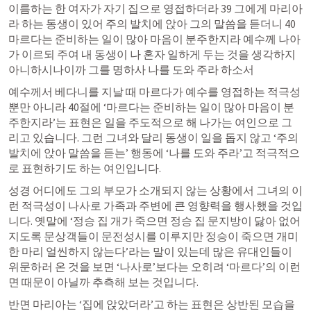
이름하는 한 여자가 자기 집으로 영접하더라 39 그에게 마리아
라 하는 동생이 있어 주의 발치에 앉아 그의 말씀을 듣더니 40 
마르다는 준비하는 일이 많아 마음이 분주한지라 예수께 나아
가 이르되 주여 내 동생이 나 혼자 일하게 두는 것을 생각하지 
아니하시나이까 그를 명하사 나를 도와 주라 하소서
예수께서 베다니를 지날 때 마르다가 예수를 영접하는 적극성 
뿐만 아니라 40절에 ‘마르다는 준비하는 일이 많아 마음이 분
주한지라’는 표현은 일을 주도적으로 해 나가는 여인으로 그
리고 있습니다. 그런 그녀와 달리 동생이 일을 돕지 않고 ‘주의 
발치에 앉아 말씀을 듣는’ 행동에 ‘나를 도와 주라’고 적극적으
로 표현하기도 하는 여인입니다.
성경 어디에도 그의 부모가 소개되지 않는 상황에서 그녀의 이
런 적극성이 나사로 가족과 주변에 큰 영향력을 행사했을 것입
니다. 옛말에 ‘정승 집 개가 죽으면 정승 집 문지방이 닳아 없어
지도록 문상객들이 문전성시를 이루지만 정승이 죽으면 개미 
한 마리 얼씬하지 않는다’라는 말이 있는데 많은 유대인들이 
위문하러 온 것을 보면 ‘나사로’보다는 오히려 ‘마르다’의 이런 
면 때문이 아닐까 추측해 보는 것입니다. 
반면 마리아는 ‘집에 앉았더라’고 하는 표현은 상반된 모습을 