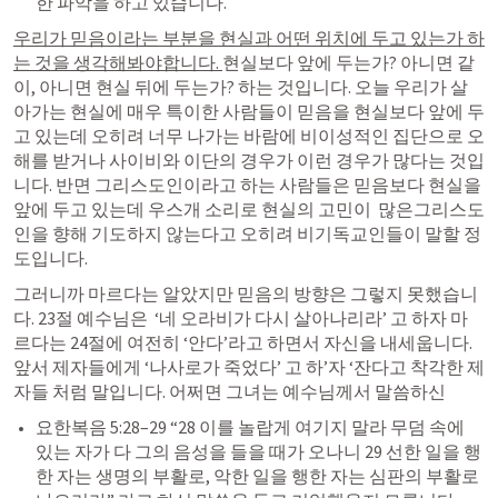
한 파악을 하고 있습니다. 
우리가 믿음이라는 부분을 현실과 어떤 위치에 두고 있는가 하
는 것을 생각해봐야합니다. 
현실보다 앞에 두는가? 아니면 같
이, 아니면 현실 뒤에 두는가? 하는 것입니다. 오늘 우리가 살
아가는 현실에 매우 특이한 사람들이 믿음을 현실보다 앞에 두
고 있는데 오히려 너무 나가는 바람에 비이성적인 집단으로 오
해를 받거나 사이비와 이단의 경우가 이런 경우가 많다는 것입
니다. 반면 그리스도인이라고 하는 사람들은 믿음보다 현실을 
앞에 두고 있는데 우스개 소리로 현실의 고민이  많은그리스도
인을 향해 기도하지 않는다고 오히려 비기독교인들이 말할 정
도입니다. 
그러니까 마르다는 알았지만 믿음의 방향은 그렇지 못했습니
다. 23절 예수님은  ‘네 오라비가 다시 살아나리라’ 고 하자 마
르다는 24절에 여전히 ‘안다’라고 하면서 자신을 내세웁니다.  
앞서 제자들에게 ‘나사로가 죽었다’ 고 하’자 ‘잔다고 착각한 제
자들 처럼 말입니다. 어쩌면 그녀는 예수님께서 말씀하신 
요한복음 5:28–29
 “28 이를 놀랍게 여기지 말라 무덤 속에 
있는 자가 다 그의 음성을 들을 때가 오나니 29 선한 일을 행
한 자는 생명의 부활로, 악한 일을 행한 자는 심판의 부활로 