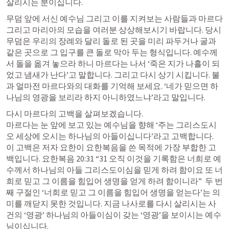
살리시는 분이십니다. 
무덤 앞에 서신 예수님 그리고 이를 지켜보는 사람들과 마르다 
그리고 마리아의 모습을 여러분 상상해보시기 바랍니다. 당시 
무덤은 우리의 장례와 달리 돌로 된 곳을 미리 파두거나 굴과 
같은 곳으로 그 입구를 큰 돌로 막아 두는 형식입니다. 예수께
서 돌을 옮겨 놓으라 하니 마르다는 나서 ‘죽은 지가 나흘이 되
었고 냄새가 난다’고 말합니다. 그리고 다시 상기 시킵니다. 불
과 얼마전 마르다와의 대화를 기억해 보세요. ‘네가 믿으면 하
나님의 영광을 보리라 하지 아니하였느냐’라고 말입니다.
다시 마르다의 고백을 살펴보겠습니다.

마르다는 눈 앞에 보고 있는 예수님을 향해 ‘주는 그리스도시
오 세상에 오시는 하나님의 아들이십니다’라고 고백합니다. 
이 고백은 저자 
요한이
 요한복음을 쓴 목적에 가장 부합한 고
백입니다. 
요한복음 20:31
 “31 오직 이것을 기록함은 너희로 예
수께서 하나님의 아들 그리스도이심을 믿게 하려 함이요 또 너
희로 믿고 그 이름을 힘입어 생명을 얻게 하려 함이니라”  두 번
째 구절인 ‘너희로 믿고 그 이름을 힘입어 생명을 얻는다’는 의
미를 깨닫지 못한 것입니다. 지금 나사로를 다시 살리시는 사
건의 ‘영광’ 하나님의 아들이심이 갖는 ‘영광’을 보이시는 예수
님이십니다.