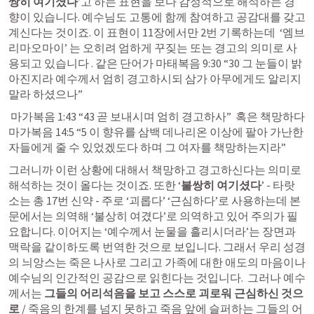
쌍히 여기셨다
’고 하는 표현을 보다 감정적으로 해석하는 경
향이 있습니다. 예수님도 고통에 함께 참여하고 공감대를 갖고 
계신다는 것이죠. 이 표현이 11장에서만 2번 기록하는데  ‘엠브
리마오마이’ 는 오히려 엄하게 꾸짖는 또는 경고의 의미로 사
용되고 있습니다 . 같은 단어가 
마태복음 9:30
 “30 그 눈들이 밝
아진지라 예수께서 엄히 경고하시되 삼가 아무에게도 알리지 
말라 하셨으나” 
마가복음 1:43
 “43 곧 보내시며 엄히 경고하사”  혹은 책망하다 
마가복음 14:5
 “5 이 향유를 삼백 데나리온 이상에 팔아 가난한 
자들에게 줄 수 있었겠도다 하며 그 여자를 책망하는지라” 
그러니까 이런 상황에 대해서 책망하고 경고하신다는 의미로 
해석하는 것이 올다는 것이죠. 또한 ‘
불쌍히 여기셨다
’ - 타랏
소는 총 17번 신약 - 주로 ‘괴롭다’ ‘근심하다’로 사용하는데 본
문에서는 의역해 ‘불상히 여겼다’로 의역하고 있어 주의가 필
요합니다. 이어지는 ‘예수께서 눈물을 흘리시더라’는 장면과 
맥락을 같이하도록 번역한 것으로 보입니다. 그래서 우리 성경
의 늬앙스는 죽은 나사로 그리고 가족에 대한 애도의 마음이나 
예수님의 인간적인 공감으로 읽힌다는 것입니다.  그러나 예수
께서는 
그들의 어리석음을 보고 스스로 괴로워 근심하신 것으
로
 / 죽음의 한계를 넘지 못하고 죽음 앞에 슬퍼하는 그들의 어