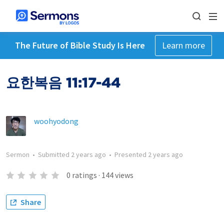
The Future of Bible Study Is Here
Learn more
요한복음 11:17-44
woohyodong
Sermon
•
Submitted
2 years ago
•
Presented
2 years ago
0
ratings
·
144
views
Share