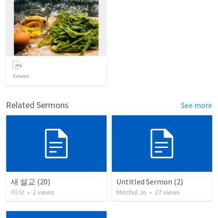
2
items
Related Sermons
See more
새 설교 (20)
Untitled Sermon (2)
이삭
•
2
views
Minchul Jo
•
27
views