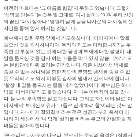
여전히 마르다는 ‘그 이름을 힘입’지 못하고 있습니다. 그렇게 
‘생명을 얻는다’는 것은 말 그대로 ‘다시 살아남’이며 우리 신앙
의 끝인 ‘다시 살아나 ‘ 영원히 살게 됨을 나사로의 다시 살리신 
사건을 통해 알게 하시는 것입니다. 
예수께서 열린 무덤 앞에서 기도하십니다. ‘아버지여 내 말을 
들으신 것을 감사하나이다’ 우리의 기도는 이러합니까? 늘 부
족한 것 투성이 없는 것에 대한 궁핍과 부재에 대한 불평이 ‘내 
말을 들으신 것을 감사’하는 마음을 막고 있지 않습니까? 기도
는 분향단에 태워 올리는 연기입니다. 죽은 시체에서 냄새를 
숨길 수 없는 하나님을 향한 제단의 분향도 냄새를 숨길 수 없
듯 우리의 기도 역시 이렇듯 감사의 냄새가 먼저 나야 합니다. 
‘항상 내 말을 들으시는 줄을 내가 알았나이다’ 예수님은 하나
님을 ‘아버지여’라고 불렀습니다. 자녀는 아버지의 일을 압니
다. 늘 나의 부족함도 알고 계십니다. 그리고 자신이야 말로 ‘아
버지께서’ 보내신 이유가 ‘그들로 믿게 하려 함’이라는 것도 말
입니다. 자녀에게 잘되길 바라는 것은 성공과 부의 축척이 아
니라 이 세상에서 ‘나 답게’ 살기를 바라는 부모의 간절함을 자
녀들은 알아야 합니다. 
‘큰 소리로 나사로야 나오라’ 부르시는 주님의 음성은 1장에서 