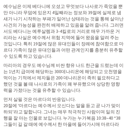
예수님은 이제 베다니에 오셨고 무엇보다 나사로가 죽었을 뿐
만 아니라 무덤에 있은지 4일째라는 정보와 39절에 실제로 냄
새가 나기 시작하는 부패가 일어난 상태라는 것을 통해 살아난 
사건의 가능성을 완전히 배제하고 있음을 알려 줍니다. 그러면
서도 베다니는 예루살렘과 3-4킬로의 거리로 매우 가까운 거
리라는 사실은 예수께서 위험 지역에 들어 왔음을 알려 주는 
것입니다. 특히 19절에 많은 유대인들이 장례에 참여함으로 마
르다 가족이 많은 유대인들과 어떤 관계인지를 충분히 유추할 
수 있도록 하고 있습니다. 
마리아의 경우도 예수님께 비싼 향유 나드 한근을 드렸는데 이
는 1년치 급여에 해당하는 300데나리온에 해당되고 오천명을 
먹이는 기적에서 제자들은 200 데나리온이 족히 필요하다고 
했던 것을 볼 때 나사로의 가족이 꽤 부유했으며 상당한 영향
력을 가졌다는 것을 유추할 수 있습니다. 
먼저 살필 것은 마르다의 반응입니다.

20절에 ‘마르다는 예수께서 오신다는 말을 듣고 곧 나가 맞이
하되’라고 말합니다. 그녀는 매우 적극적인 사람이며 일의 진
행을 잘 아는 인물로 보입니다. 누가는 
누가복음 10:38–40
 “38 
그들이 길 갈 때에 예수께서 한 마을에 들어가시매 마르다라 