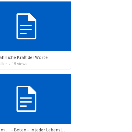
ährliche Kraft der Worte
ller
•
15
views
Vor allem … - Beten – in jeder Lebenslage