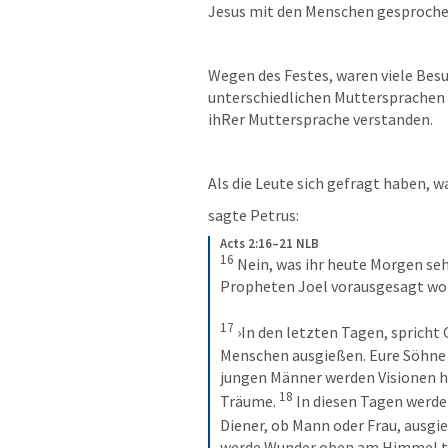
Jesus mit den Menschen gesproch
Wegen des Festes, waren viele Besu
unterschiedlichen Muttersprachen s
ihRer Muttersprache verstanden.
Als die Leute sich gefragt haben, wa
sagte Petrus:
Acts 2:16–21 NLB
16
 Nein, was ihr heute Morgen seh
Propheten Joel vorausgesagt wor
17
 ›In den letzten Tagen, spricht 
Menschen ausgießen. Eure Söhne 
jungen Männer werden Visionen h
18
Träume. 
 In diesen Tagen werde
Diener, ob Mann oder Frau, ausgie
werde Wunder oben am Himmel tun