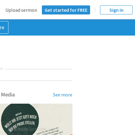
Upload sermon
Get started for FREE
Sign in
re
NT
 Media
See more