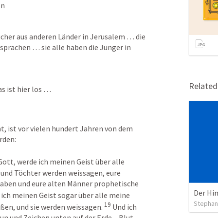
en
cher aus anderen Länder in Jerusalem … die 
prachen … sie alle haben die Jünger in 
Relate
s ist hier los … 
t, ist vor vielen hundert Jahren von dem 
den: 
Gott, werde ich meinen Geist über alle 
und Töchter werden weissagen, eure 
aben und eure alten Männer prophetische 
Der Hi
 ich meinen Geist sogar über alle meine 
Stephan
19
ßen, und sie werden weissagen. 
 Und ich 
 und Zeichen unten auf der Erde – Blut 