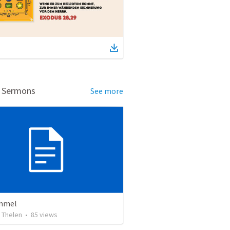
d Sermons
See more
mmel
 Thelen
•
85
views