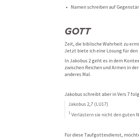
Namen schreiben auf Gegenstän
GOTT
Zeit, die biblische Wahrheit zu ermi
Jetzt biete ich eine Lösung für den
In 
Jakobus 2
 geht es in dem Konte
zwischen Reichen und Armen in der
anderes Mal.
Jakobus schreibt aber in Vers 7 fol
Jakobus 2,7
 (
LU17
)
7
 Verlästern sie nicht den guten
Für diese Taufgottesdienst, möchte 