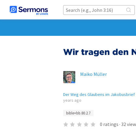
Wir tragen den 
Maiko Müller
Der Weg des Glaubens im Jakobusbrief
years ago
bible+bb.80.2.7
0
ratings
·
32
view