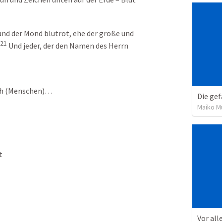
und der Mond blutrot, ehe der große und 
21
 Und jeder, der den Namen des Herrn 
isch (Menschen)…
Die gef
Maiko Mü
t