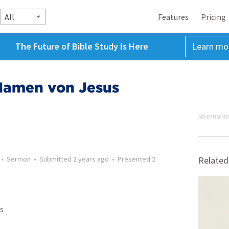
All
Features
Pricing
The Future of Bible Study Is Here
Learn mo
Namen von Jesus
ADVERTISEME
•
Sermon
•
Submitted
2 years ago
•
Presented
2
Related
s