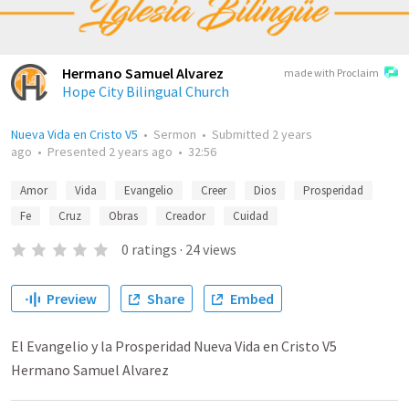
Hermano Samuel Alvarez
made with Proclaim
Hope City Bilingual Church
Nueva Vida en Cristo V5
•
Sermon
•
Submitted
2 years
ago
•
Presented
2 years ago
•
32:56
Amor
Vida
Evangelio
Creer
Dios
Prosperidad
Fe
Cruz
Obras
Creador
Cuidad
0
ratings
·
24
views
Preview
Share
Embed
El Evangelio y la Prosperidad Nueva Vida en Cristo V5
Hermano Samuel Alvarez