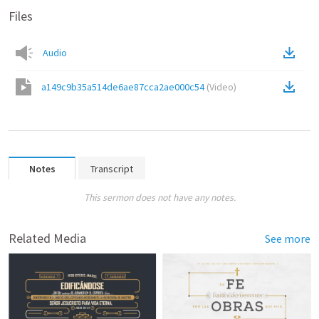
Files
Audio
a149c9b35a514de6ae87cca2ae000c54
(
Video
)
Notes
Transcript
This sermon does not have any notes.
Related Media
See more