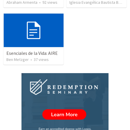
Abraham Armenta
•
92
views
Iglesia Evangélica Bautista Berea
Esenciales de la Vida: AIRE
Ben Metzger
•
37
views