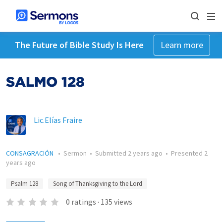
The Future of Bible Study Is Here
Learn more
SALMO 128
Lic.Elías Fraire
CONSAGRACIÓN
•
Sermon
•
Submitted
2 years ago
•
Presented
2
years ago
Psalm 128
Song of Thanksgiving to the Lord
0
ratings
·
135
views