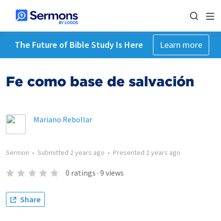
The Future of Bible Study Is Here
Learn more
Fe como base de salvación
Mariano Rebollar
Sermon
•
Submitted
2 years ago
•
Presented
2 years ago
0
ratings
·
9
views
Share