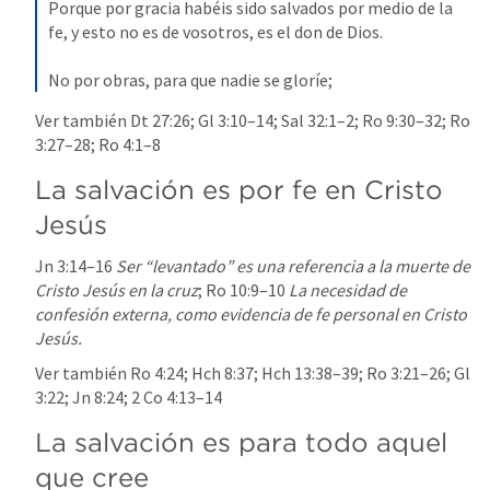
Porque por gracia habéis sido salvados por medio de la 
fe, y esto no es de vosotros, es el don de Dios.
No por obras, para que nadie se gloríe;
Ver también 
Dt 27:26
; 
Gl 3:10–14
; 
Sal 32:1–2
; 
Ro 9:30–32
; 
Ro 
3:27–28
; 
Ro 4:1–8
La salvación es por fe en Cristo 
Jesús
Jn 3:14–16
Ser “levantado” es una referencia a la muerte de 
Cristo Jesús en la cruz
; 
Ro 10:9–10
La necesidad de 
confesión externa, como evidencia de fe personal en Cristo 
Jesús.
Ver también 
Ro 4:24
; 
Hch 8:37
; 
Hch 13:38–39
; 
Ro 3:21–26
; 
Gl 
3:22
; 
Jn 8:24
; 
2 Co 4:13–14
La salvación es para todo aquel 
que cree