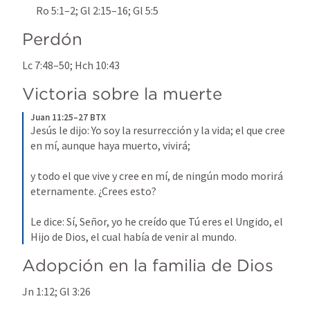
Ro 5:1–2
; 
Gl 2:15–16
; 
Gl 5:5
Perdón
Lc 7:48–50
; 
Hch 10:43
Victoria sobre la muerte
Juan 11:25–27 BTX
Jesús le dijo: Yo soy la resurrección y la vida; el que cree 
en mí, aunque haya muerto, vivirá;
y todo el que vive y cree en mí, de ningún modo morirá 
eternamente. ¿Crees esto?
Le dice: Sí, Señor, yo he creído que Tú eres el Ungido, el 
Hijo de Dios, el cual había de venir al mundo.
Adopción en la familia de Dios
Jn 1:12
; 
Gl 3:26