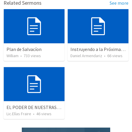
Related Sermons
See more
Plan de Salvacíon
Instruyendo a la Próxima Generación: La Salvación en Nuestras Manos
William
•
733
views
Daniel Armendariz
•
66
views
EL PODER DE NUESTRAS PALABRAS
Lic.Elías Fraire
•
46
views