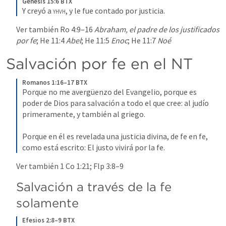
Génesis 15:6 BTX
Y creyó a 
yhvh
, y le fue contado por justicia.
Ver también 
Ro 4:9–16
Abraham, el padre de los justificados 
por fe
; 
He 11:4
Abel
; 
He 11:5
Enoc
; 
He 11:7
Noé
Salvación por fe en el NT
Romanos 1:16–17 BTX
Porque no me avergüenzo del Evangelio, porque es 
poder de Dios para salvación a todo el que cree: al judío 
primeramente, y también al griego.
Porque en él es revelada una justicia divina, de fe en fe, 
como está escrito: El justo vivirá por la fe.
Ver también 
1 Co 1:21
; 
Flp 3:8–9
Salvación a través de la fe 
solamente
Efesios 2:8–9 BTX