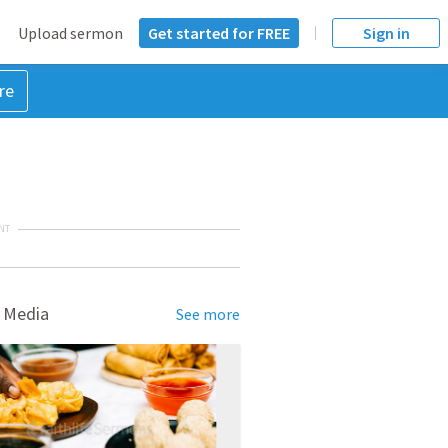
Upload sermon
Get started for FREE
Sign in
re
NT
 Media
See more