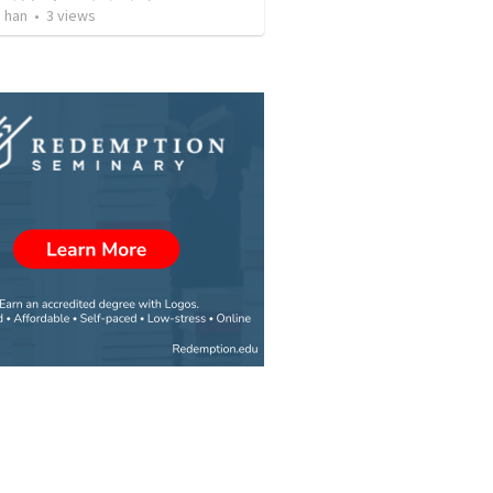
 han
•
3
views