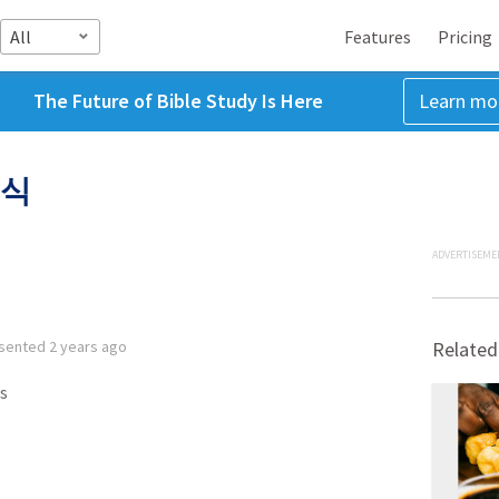
All
Features
Pricing
The Future of Bible Study Is Here
Learn mo
지식
ADVERTISEME
sented
2 years ago
Related
s