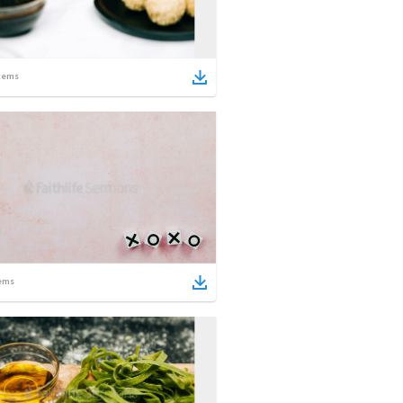
tems
ems