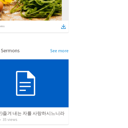
ems
d Sermons
See more
본)즐겨 내는 자를 사랑하시느니라
•
35
views