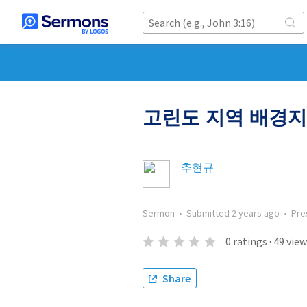
고린도 지역 배경
추현규
Sermon
•
Submitted
2 years ago
•
Pre
0
ratings
·
49
view
Share