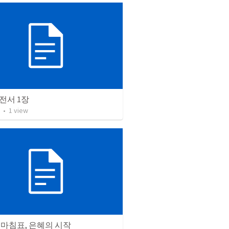
전서 1장
•
1
view
 마침표, 은혜의 시작