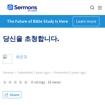
The Future of Bible Study Is Here
Learn more
당신을 초청합니다.
최진규
Sermon
•
Submitted
2 years ago
•
Presented
2 years ago
0
ratings
·
16
views
Share