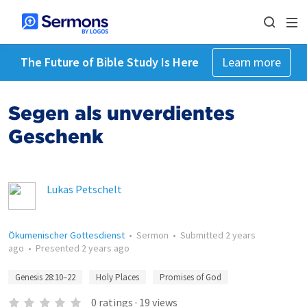
The Future of Bible Study Is Here
Learn more
Segen als unverdientes
Geschenk
Lukas Petschelt
Ökumenischer Gottesdienst
•
Sermon
•
Submitted
2 years
ago
•
Presented
2 years ago
Genesis 28:10–22
Holy Places
Promises of God
0
ratings
·
19
views