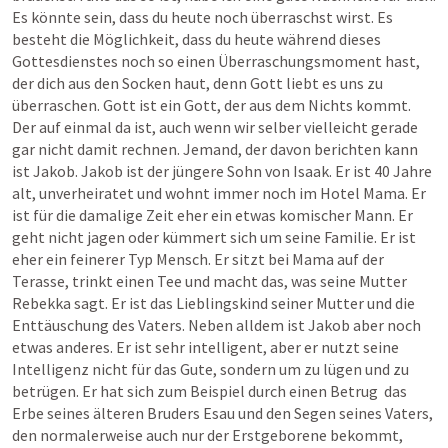
Es könnte sein, dass du heute noch überraschst wirst. Es 
besteht die Möglichkeit, dass du heute während dieses 
Gottesdienstes noch so einen Überraschungsmoment hast, 
der dich aus den Socken haut, denn Gott liebt es uns zu 
überraschen. Gott ist ein Gott, der aus dem Nichts kommt. 
Der auf einmal da ist, auch wenn wir selber vielleicht gerade 
gar nicht damit rechnen. Jemand, der davon berichten kann 
ist Jakob. Jakob ist der jüngere Sohn von Isaak. Er ist 40 Jahre 
alt, unverheiratet und wohnt immer noch im Hotel Mama. Er 
ist für die damalige Zeit eher ein etwas komischer Mann. Er 
geht nicht jagen oder kümmert sich um seine Familie. Er ist 
eher ein feinerer Typ Mensch. Er sitzt bei Mama auf der 
Terasse, trinkt einen Tee und macht das, was seine Mutter 
Rebekka sagt. Er ist das Lieblingskind seiner Mutter und die 
Enttäuschung des Vaters. Neben alldem ist Jakob aber noch 
etwas anderes. Er ist sehr intelligent, aber er nutzt seine 
Intelligenz nicht für das Gute, sondern um zu lügen und zu 
betrügen. Er hat sich zum Beispiel durch einen Betrug  das 
Erbe seines älteren Bruders Esau und den Segen seines Vaters, 
den normalerweise auch nur der Erstgeborene bekommt, 