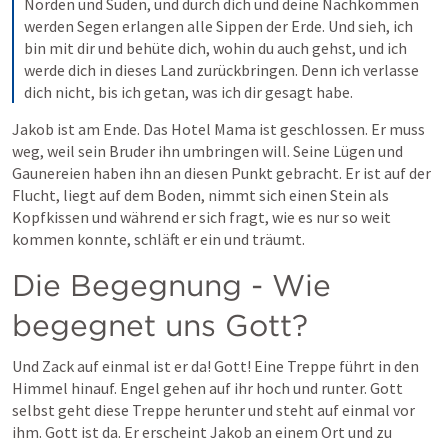
Norden und Süden, und durch dich und deine Nachkommen 
werden Segen erlangen alle Sippen der Erde. Und sieh, ich 
bin mit dir und behüte dich, wohin du auch gehst, und ich 
werde dich in dieses Land zurückbringen. Denn ich verlasse 
dich nicht, bis ich getan, was ich dir gesagt habe.
Jakob ist am Ende. Das Hotel Mama ist geschlossen. Er muss 
weg, weil sein Bruder ihn umbringen will. Seine Lügen und 
Gaunereien haben ihn an diesen Punkt gebracht. Er ist auf der 
Flucht, liegt auf dem Boden, nimmt sich einen Stein als 
Kopfkissen und während er sich fragt, wie es nur so weit 
kommen konnte, schläft er ein und träumt.
Die Begegnung - Wie 
begegnet uns Gott?
Und Zack auf einmal ist er da! Gott! Eine Treppe führt in den 
Himmel hinauf. Engel gehen auf ihr hoch und runter. Gott 
selbst geht diese Treppe herunter und steht auf einmal vor 
ihm. Gott ist da. Er erscheint Jakob an einem Ort und zu 