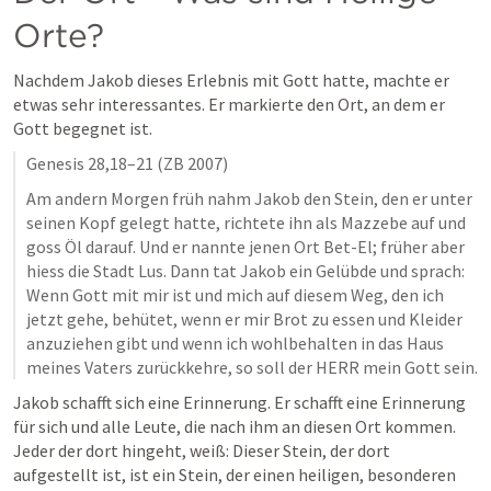
Orte?
Nachdem Jakob dieses Erlebnis mit Gott hatte, machte er 
etwas sehr interessantes. Er markierte den Ort, an dem er 
Gott begegnet ist.
Genesis 28,18–21
 (ZB 2007)
Am andern Morgen früh nahm Jakob den Stein, den er unter 
seinen Kopf gelegt hatte, richtete ihn als Mazzebe auf und 
goss Öl darauf. Und er nannte jenen Ort Bet-El; früher aber 
hiess die Stadt Lus. Dann tat Jakob ein Gelübde und sprach: 
Wenn Gott mit mir ist und mich auf diesem Weg, den ich 
jetzt gehe, behütet, wenn er mir Brot zu essen und Kleider 
anzuziehen gibt und wenn ich wohlbehalten in das Haus 
meines Vaters zurückkehre, so soll der HERR mein Gott sein.
Jakob schafft sich eine Erinnerung. Er schafft eine Erinnerung 
für sich und alle Leute, die nach ihm an diesen Ort kommen. 
Jeder der dort hingeht, weiß: Dieser Stein, der dort 
aufgestellt ist, ist ein Stein, der einen heiligen, besonderen 