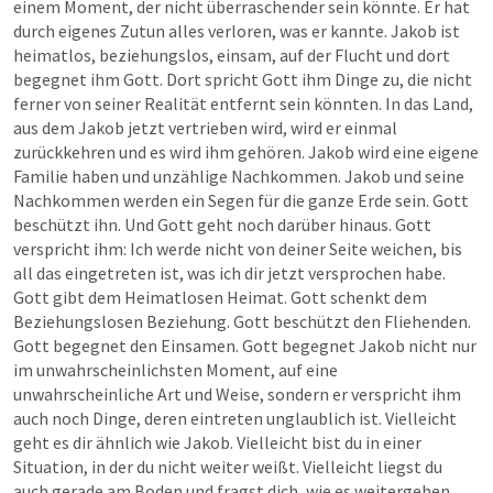
einem Moment, der nicht überraschender sein könnte. Er hat 
durch eigenes Zutun alles verloren, was er kannte. Jakob ist 
heimatlos, beziehungslos, einsam, auf der Flucht und dort 
begegnet ihm Gott. Dort spricht Gott ihm Dinge zu, die nicht 
ferner von seiner Realität entfernt sein könnten. In das Land, 
aus dem Jakob jetzt vertrieben wird, wird er einmal 
zurückkehren und es wird ihm gehören. Jakob wird eine eigene 
Familie haben und unzählige Nachkommen. Jakob und seine 
Nachkommen werden ein Segen für die ganze Erde sein. Gott 
beschützt ihn. Und Gott geht noch darüber hinaus. Gott 
verspricht ihm: Ich werde nicht von deiner Seite weichen, bis 
all das eingetreten ist, was ich dir jetzt versprochen habe. 
Gott gibt dem Heimatlosen Heimat. Gott schenkt dem 
Beziehungslosen Beziehung. Gott beschützt den Fliehenden. 
Gott begegnet den Einsamen. Gott begegnet Jakob nicht nur 
im unwahrscheinlichsten Moment, auf eine 
unwahrscheinliche Art und Weise, sondern er verspricht ihm 
auch noch Dinge, deren eintreten unglaublich ist. Vielleicht 
geht es dir ähnlich wie Jakob. Vielleicht bist du in einer 
Situation, in der du nicht weiter weißt. Vielleicht liegst du 
auch gerade am Boden und fragst dich, wie es weitergehen 