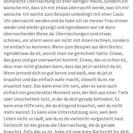
komplette Überraschung ist eher weniger meins, sondern ich 
wünsche mir, dass ich mit etwas überrascht werde, was ich mir 
wünsche. Ich wollte zum Beispiel unbedingt mit einer Casio 
Uhr überrascht werden und da habe ich sie meiner Frau immer 
wieder und wieder gezeigt und irgendwann war sie dann 
überraschender Weise da. Überraschungen sind etwas 
schönes, vor allem wenn wir nicht mit ihnen rechnen, sondern 
sie einfach so kommen. Wenn zum Beispiel aus dem Nichts 
irgendetwas da ist, womit man nie gerechnet hätte. Etwas, 
das ganz und gar unerwartet kommt. Etwas, das so schön ist, 
dass man nicht glauben kann, dass das jetzt wirklich da ist. 
Wenn jemand dich so gut kennt und weiß, was du jetzt 
brauchst und das einfach wahr macht, obwohl du es nie 
erwartet hast. Das kann eine Uhr sein, aber es kann auch 
einfach ein geschenkter Moment sein, der dich aus einer Tiefe 
oder Unsicherheit holt, in der du dich gerade befindest. Es 
kann eine Hilfe sein, die du dringend brauchst, weil du nicht 
mehr kannst. Es kann eine Unterstützung sein, weil dein 
Leben nicht so läuft, wie du es dir vielleicht vorgestellt hast. 
Vielleicht ist das genau die Überraschung, die du gerade 
brauchst. Falls das so ist, habe ich eine gute Nachricht für dich: 