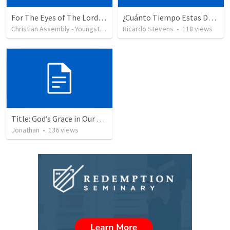
For The Eyes of The Lord (2)
¿Cuánto Tiempo Estas Despuesto A Esperar En Dios? 234
Christian Assembly - Youngstown
•
37
Ricardo Stevens
views
•
118
views
Title: God’s Grace in Our Failures and Hardships
Jonathan
•
136
views