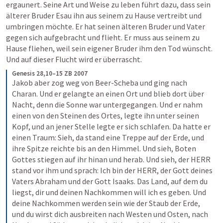
ergaunert. Seine Art und Weise zu leben führt dazu, dass sein 
älterer Bruder Esau ihn aus seinem zu Hause vertreibt und 
umbringen möchte. Er hat seinen älteren Bruder und Vater 
gegen sich aufgebracht und flieht. Er muss aus seinem zu 
Hause fliehen, weil sein eigener Bruder ihm den Tod wünscht. 
Und auf dieser Flucht wird er überrascht.
Genesis 28,10–15 ZB 2007
Jakob aber zog weg von Beer-Scheba und ging nach 
Charan. Und er gelangte an einen Ort und blieb dort über 
Nacht, denn die Sonne war untergegangen. Und er nahm 
einen von den Steinen des Ortes, legte ihn unter seinen 
Kopf, und an jener Stelle legte er sich schlafen. Da hatte er 
einen Traum: Sieh, da stand eine Treppe auf der Erde, und 
ihre Spitze reichte bis an den Himmel. Und sieh, Boten 
Gottes stiegen auf ihr hinan und herab. Und sieh, der 
HERR
stand vor ihm und sprach: Ich bin der 
HERR
, der Gott deines 
Vaters Abraham und der Gott Isaaks. Das Land, auf dem du 
liegst, dir und deinen Nachkommen will ich es geben. Und 
deine Nachkommen werden sein wie der Staub der Erde, 
und du wirst dich ausbreiten nach Westen und Osten, nach 