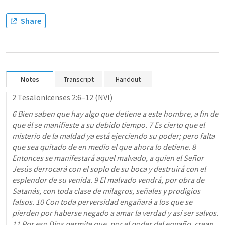
Share
Notes
Transcript
Handout
2 Tesalonicenses 2:6–12
 (NVI)
6 Bien saben que hay algo que detiene a este hombre, a fin de 
que él se manifieste a su debido tiempo. 7 Es cierto que el 
misterio de la maldad ya está ejerciendo su poder; pero falta 
que sea quitado de en medio el que ahora lo detiene. 8 
Entonces se manifestará aquel malvado, a quien el Señor 
Jesús derrocará con el soplo de su boca y destruirá con el 
esplendor de su venida. 9 El malvado vendrá, por obra de 
Satanás, con toda clase de milagros, señales y prodigios 
falsos. 10 Con toda perversidad engañará a los que se 
pierden por haberse negado a amar la verdad y así ser salvos. 
11 Por eso Dios permite que, por el poder del engaño, crean 