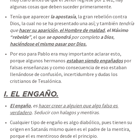
algunas cosas que deben suceder primeramente.
Tenía que aparecer 
la apostasía
, la gran rebelión contra 
Dios, la cual no se ha presentado una así; y también 
tendría 
que
hacer su aparición, el Hombre de maldad
,
el Máximo 
“rebelde”
, el que
se opondrá
 por completo 
a Dios
, 
haciéndose el mismo pasar por Dios
.
Por eso para Pablo era muy importante aclarar esto, 
porque algunos hermanos 
estaban siendo engañados
 por 
falsas enseñanzas y como consecuencia de eso estaban 
llenándose de confusión, incertidumbre y dudas los 
cristianos de Tesalónica. 
I. EL ENGAÑO.
El engaño
, es 
hacer creer a alguien que algo falso es 
verdadero
. Seducir con halagos y mentiras
. 
Cualquier tipo de engaño es algo diabólico, pues tienen su 
origen en Satanás mismo quien es el padre de la mentira, 
porque el es mentiroso desde el principio.