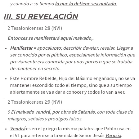
y cuando a su tiempo 
lo que lo detiene sea quitado 
III. SU REVELACIÓN
2 Tesalonicenses 2:8
 (NVI)
Entonces se manifestará aquel malvado,
 .
Manifestar
 = 
apocalupto
; describir develar, revelar. Llegar a 
ser conocido por el público, especialmente información que 
previamente era conocida por unos pocos o que se trataba 
de mantener en secreto
.
Este Hombre Rebelde, Hijo del Máximo engañador, no se va 
mantener escondido todo el tiempo, sino que a su tiempo 
abiertamente se va a dar a conocer y todos lo van a ver. 
2 Tesalonicenses 2:9
 (NVI)
9 
El malvado vendrá, por obra de Satanás
, con toda clase de 
milagros, señales y prodigios falsos
.
Vendrá
 es en el griego la misma palabra que Pablo usa en 
el V1 para referirse a la venida de Señor Jesús 
Parusia
.