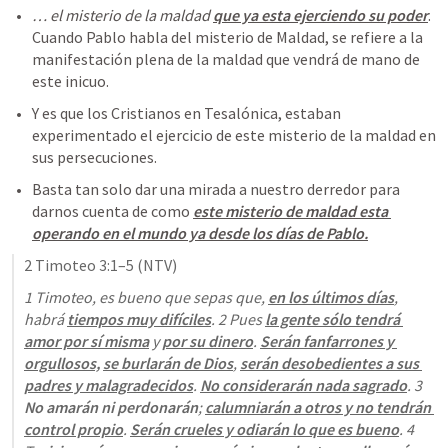
… el misterio de la maldad 
que ya esta ejerciendo su poder
. 
Cuando Pablo habla del misterio de Maldad, se refiere a la 
manifestación plena de la maldad que vendrá de mano de 
este inicuo.
Y es que los Cristianos en Tesalónica, estaban 
experimentado el ejercicio de este misterio de la maldad en 
sus persecuciones.
Basta tan solo dar una mirada a nuestro derredor para 
darnos cuenta de como 
este misterio de maldad esta 
operando en el mundo ya desde los días de Pablo.
2 Timoteo 3:1–5
 (NTV)
1 Timoteo, es bueno que sepas que, 
en los últimos días
, 
habrá 
tiempos muy difíciles
. 2 Pues 
la gente sólo tendrá 
amor por sí misma
 y 
por su dinero
. 
Serán fanfarrones y 
orgullosos,
se burlarán de Dios
, 
serán desobedientes a sus 
padres y malagradecidos
. 
No considerarán nada sagrado
. 3 
No amarán ni perdonarán
; 
calumniarán a otros y no tendrán 
control propio
. 
Serán crueles y odiarán lo que es bueno
. 4 