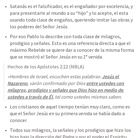
Satanás es el falsificador, es el engañador por excelencia, y 
para presentarle al mundo a su “hijo” y lo acepte, el esta 
usando toda clase de engaños, queriendo imitar las obras y 
los poderes del Señor Jesús.
Por eso Pablo lo describe con toda clase de milagros, 
prodigios y señales. Esto es una referencia directa a que el 
máximo Rebelde se quiere dar a conocer de la misma forma 
que se mostró el Señor Jesús en su 1° venida.
Hechos de los Apóstoles 2:22
 (NBLA)
»Hombres de Israel, escuchen estas palabras: 
Jesús el 
Nazareno
, varón confirmado por Dios 
entre ustedes 
con 
milagros, prodigios y señales
 que Dios hizo en medio de 
ustedes a través de Él
, tal como ustedes mismos saben.
Los cristianos de aquel tiempo tenían muy claro, como es 
que el Señor Jesús en su primera venida se había dado a 
conocer.
Todos sus milagros, la señales y los prodigios que hizo los 
hizo bajo la dirección del Padre y por el poder el Espiritu 