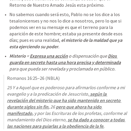
Retorno de Nuestro Amado Jesús esta próximo.  
No sabemos cuando será esto, Pablo no se los dice a los 
tesalonicenses y no nos lo dice a nosotros, pero lo que si 
podemos ver en su mensaje es que el terreno para la 
aparición de este hombre; estaba ya presente desde esos 
días; pues es una realidad, 
el misterio de la maldad que ya 
esta ejerciendo su poder
.
Misterio
 = 
Expresa una acción
 o dispensación que 
Dios 
guarda en secreto hasta una hora precisa y determinada
para que pueda ser revelada y proclamada en público.
Romanos 16:25–26
 (NBLA)
25 Y a Aquel que es poderoso para afirmarlos conforme a mi 
evangelio y a la predicación de Jesucristo,
según la 
revelación del misterio que ha sido mantenido en secreto 
durante siglos sin fin
,
26 
pero que ahora ha sido 
manifestado,
 y por las Escrituras de los profetas, conforme al 
mandamiento del Dios eterno, 
se ha dado a conocer a todas 
las naciones para guiarlas a la obediencia de la fe
,