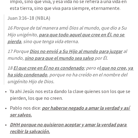
impío, sino que viva, y esa vida no se refiera a una vida en 
esta tierra, sino que viva para siempre, eternamente.
Juan 3:16–18
 (NBLA)
16 Porque de tal manera amó Dios al mundo, que dio a Su 
Hijo unigénito, 
para que todo aquel que cree en Él, no se 
pierda
, sino que tenga vida eterna.
17 Porque 
Dios no envió a Su Hijo al mundo para juzgar
 al 
mundo, 
sino para que el mundo sea salvo
 por Él. 
18 
El que cree en Él no es condenado
; pero e
l que no cree, ya 
ha sido condenado
, porque no ha creído en el nombre del 
unigénito Hijo de Dios.
Ya ahi Jesús nos esta dando la clave quienes son los que se 
pierden, los que no creen. 
Pablo nos dice: 
por haberse negado a amar la verdad y así 
ser salvos.
DHH porque no quisieron aceptar y amar la verdad para 
recibir la salvación.