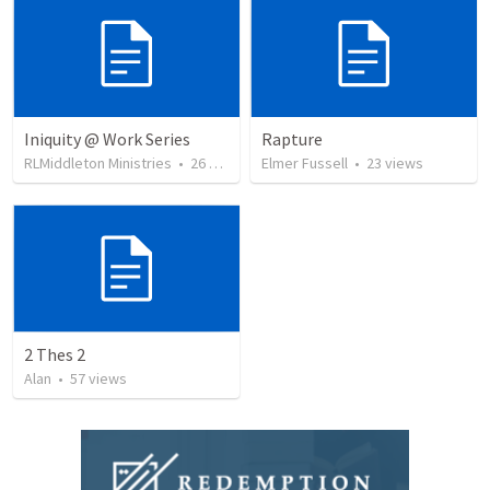
Iniquity @ Work Series
Rapture
RLMiddleton Ministries
•
26
views
Elmer Fussell
•
23
views
2 Thes 2
Alan
•
57
views