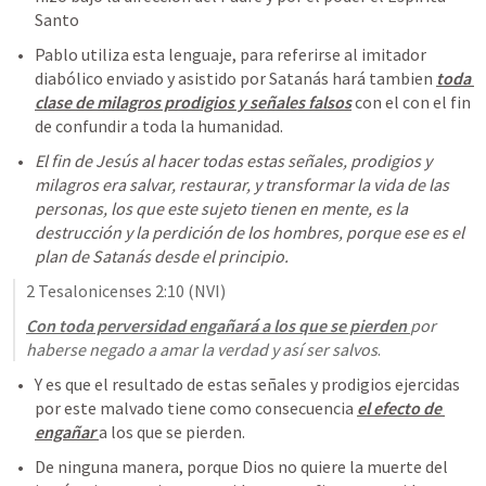
Santo
Pablo utiliza esta lenguaje, para referirse al imitador 
diabólico enviado y asistido por Satanás hará tambien 
toda 
clase de milagros prodigios y señales falsos
 con el con el fin 
de confundir a toda la humanidad.
El fin de Jesús al hacer todas estas señales, prodigios y 
milagros era salvar, restaurar, y transformar la vida de las 
personas, los que este sujeto tienen en mente, es la 
destrucción y la perdición de los hombres, porque ese es el 
plan de Satanás desde el principio.
2 Tesalonicenses 2:10
 (NVI)
Con toda perversidad engañará a los que se pierden 
por 
haberse negado a amar la verdad y así ser salvos
.
Y es que el resultado de estas señales y prodigios ejercidas 
por este malvado tiene como consecuencia 
el efecto de 
engañar 
a los que se pierden.
De ninguna manera, porque Dios no quiere la muerte del 