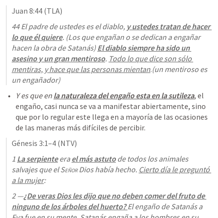
Juan 8:44
 (TLA)
44 El padre de ustedes es el diablo, 
y ustedes tratan de hacer 
lo que él quiere
. 
(Los que engañan o se dedican a engañar 
hacen la obra de Satanás) 
El diablo siempre ha sido
 un 
asesino
 y 
un gran mentiroso
. 
Todo lo que dice son sólo 
mentiras, y hace que las personas mientan
.
(un mentiroso es 
un engañador)
Y es que en 
la naturaleza del engaño esta en la sutileza
, el 
engaño, casi nunca se va a manifestar abiertamente, sino 
que por lo regular este llega en a mayoría de las ocasiones 
de las maneras más difíciles de percibir.
Génesis 3:1–4
 (NTV)
1 
La serpiente
 era 
el más astuto
 de todos los animales 
salvajes que el 
Señor
 Dios había hecho. 
Cierto día le preguntó 
a la mujer
: 
2 —
¿De veras Dios les dijo que no deben comer del fruto de 
ninguno de los árboles del huerto? 
El engaño de Satanás a 
Eva fue en su mente, Satanás engaña a los hombres en su 