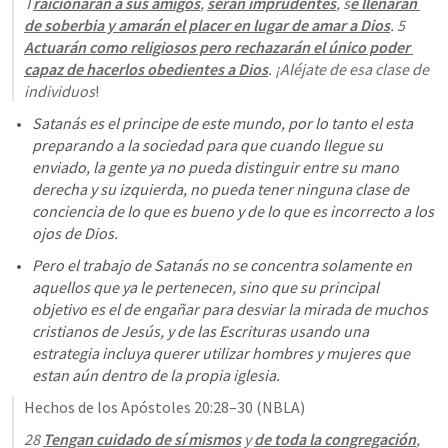
T
raicionarán a sus amigos
, 
serán imprudentes
, s
e llenarán 
de soberbia y amarán el placer en lugar de amar a Dios
. 5 
Actuarán como religiosos pero rechazarán el único poder 
capaz de hacerlos obedientes a Dios
. ¡Aléjate de esa clase de 
individuos
!
Satanás es el principe de este mundo, por lo tanto el esta 
preparando a la sociedad para que cuando llegue su 
enviado, la gente ya no pueda distinguir entre su mano 
derecha y su izquierda, no pueda tener ninguna clase de 
conciencia de lo que es bueno y de lo que es incorrecto a los 
ojos de Dios.
Pero el trabajo de Satanás no se concentra solamente en 
aquellos que ya le pertenecen, sino que su principal 
objetivo es el de engañar para desviar la mirada de muchos 
cristianos de Jesús, y de las Escrituras usando una 
estrategia incluya querer utilizar hombres y mujeres que 
estan aún dentro de la propia iglesia.
Hechos de los Apóstoles 20:28–30
 (NBLA)
28 
Tengan cuidado de sí mismos
 y 
de toda la congregación
, 