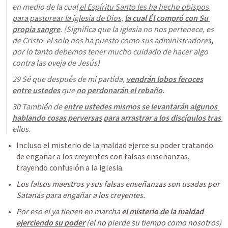
en medio de la cual 
el Espíritu Santo les ha hecho obispos 
para pastorear la iglesia de Dios
, 
la cual Él compró con Su 
propia sangre
. 
(Significa que la iglesia no nos pertenece, es 
de Cristo, el solo nos ha puesto como sus administradores, 
por lo tanto debemos tener mucho cuidado de hacer algo 
contra las oveja de Jesús)
29 Sé que después de mi partida, 
vendrán lobos feroces
entre ustedes
 que 
no perdonarán el rebaño
. 
30 También de 
entre ustedes mismos se levantarán algunos 
hablando cosas perversas
para arrastrar a los discípulos tras 
ellos
.
Incluso el misterio de la maldad ejerce su poder tratando 
de engañar a los creyentes con falsas enseñanzas, 
trayendo confusión a la iglesia.
Los falsos maestros y sus falsas enseñanzas son usadas por 
Satanás para engañar a los creyentes.
Por eso el ya tienen en marcha 
el misterio de la maldad 
ejerciendo su poder
 (el no pierde su tiempo como nosotros) 