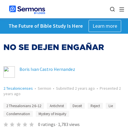
The Future of Bible Study Is Here
Learn more
NO SE DEJEN ENGAÑAR
Boris Ivan Castro Hernandez
2 Tesalonicenses
•
Sermon
•
Submitted
2 years ago
•
Presented
2
years ago
2 Thessalonians 2:6–12
Antichrist
Deceit
Reject
Lie
Condemnation
Mystery of Iniquity
0
ratings
·
1,783
views