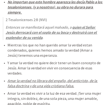
No importan que este hombre aparezca les decía Pablo a los 
tesalonicenses, (y a nosotros), su obra no durara para 
siempre. 
2 Tesalonicenses 2:8
 (NVI)
Entonces se manifestará aquel malvado, a 
quien el Señor 
Jesús derrocará con el soplo de su boca y destruirá con el 
esplendor de su venida
.
Mientras los que no han querido amar la verdad estan 
condenados, quienes hemos amado la verdad (Amar a 
Jesús) tenemos una esperanza. 
Y amar la verdad no quiere decir tener un buen concepto de 
Jesús. Amar la verdad en vivir en consecuencia de esas 
verdades. 
Amar la verdad no librara del engaño, del anticristo, de la 
falsa doctrina y de una vida cristiana Falsa.
Amar la verdad es vivir a la luz de esa verdad. /Ser una mujer 
integra, sin doblez, de una sola pieza, una mujer amable, 
apacible, noble de espíritu.