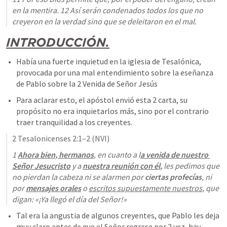
en la mentira. 12 Así serán condenados todos los que no 
creyeron en la verdad sino que se deleitaron en el mal.
INTRODUCCIÓN.
Había una fuerte inquietud en la iglesia de Tesalónica, 
provocada por una mal entendimiento sobre la eseñanza 
de Pablo sobre la 2 Venida de Señor Jesús
Para aclarar esto, el apóstol envió esta 2 carta, su 
propósito no era inquietarlos más, sino por el contrario 
traer tranquilidad a los creyentes.
2 Tesalonicenses 2:1–2
 (NVI)
1 
Ahora bien, hermanos
, en cuanto a l
a venida de nuestro 
Señor Jesucristo
 y a 
nuestra reunión con él,
les pedimos que 
no pierdan la cabeza ni se alarmen
 por
 ciertas profecías
, ni 
por 
mensajes orales
 o 
escritos supuestamente nuestros
, que 
digan: «¡Ya llegó el día del Señor!»
Tal era la angustia de algunos creyentes, que Pablo les deja 
muy claro antes de que el Señor regrese por 2 vez, hay 