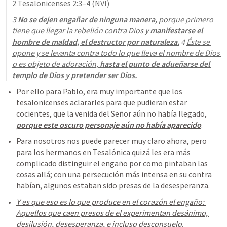
2 Tesalonicenses 2:3–4
 (NVI)
3 
No se dejen engañar de ninguna manera,
porque primero 
tiene que llegar la rebelión contra Dios y
manifestarse el 
hombre de maldad, el destructor por naturaleza
.
 4 
Éste se 
opone y se levanta contra todo lo que lleva el nombre de Dios 
o es objeto de adoración, 
hasta el punto de adueñarse del 
templo de Dios y pretender ser Dios.
Por ello para Pablo, era muy importante que los 
tesalonicenses aclararles para que pudieran estar 
cocientes, que la venida del Señor aún no había llegado, 
porque este oscuro personaje aún no había aparecido
.
Para nosotros nos puede parecer muy claro ahora, pero 
para los hermanos en Tesalónica quizá les era más 
complicado distinguir el engaño por como pintaban las 
cosas allá; con una persecución más intensa en su contra 
habían, algunos estaban sido presas de la desesperanza.
Y es que eso es lo que produce en el corazón el engaño: 
Aquellos que caen presos de el experimentan desánimo, 
desilusión, desesperanza, e incluso desconsuelo
.