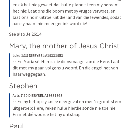
en ek het nie geweet dat hulle planne teen my beraam 
het nie: Laat ons die boom met sy vrugte verwoes, en 
laat ons hom uitroei uit die land van die lewendes, sodat 
aan sy naam nie meer gedink word nie!
See also 
Je 26:14
Mary, the mother of Jesus Christ
Luke 1:38 DIEBYBEL:A19331953
38
En Maria sê: Hier is die diensmaagd van die Here. Laat 
dit met my gaan volgens u woord. En die engel het van 
haar weggegaan.
Stephen
Acts 7:60 DIEBYBEL:A19331953
60
En hy het op sy knieë neergeval en met ’n groot stem 
uitgeroep: Here, reken hulle hierdie sonde nie toe nie! 
En met dié woorde het hy ontslaap.
Paul