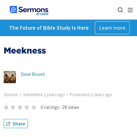
The Future of Bible Study Is Here
Learn more
Meekness
Dave Bisset
Sermon
•
Submitted
2 years ago
•
Presented
2 years ago
0
ratings
·
29
views
Share