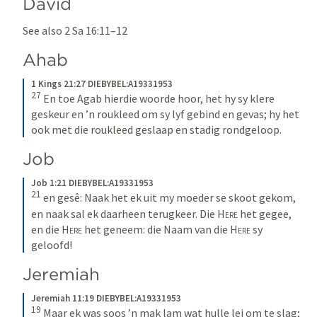
David
See also 
2 Sa 16:11–12
Ahab
1 Kings 21:27 DIEBYBEL:A19331953
27
En toe Agab hierdie woorde hoor, het hy sy klere 
geskeur en ’n roukleed om sy lyf gebind en gevas; hy het 
ook met die roukleed geslaap en stadig rondgeloop.
Job
Job 1:21 DIEBYBEL:A19331953
21
en gesê: Naak het ek uit my moeder se skoot gekom, 
en naak sal ek daarheen terugkeer. Die 
Here
 het gegee, 
en die 
Here
 het geneem: die Naam van die 
Here
 sy 
geloofd!
Jeremiah
Jeremiah 11:19 DIEBYBEL:A19331953
19
Maar ek was soos ’n mak lam wat hulle lei om te slag; 