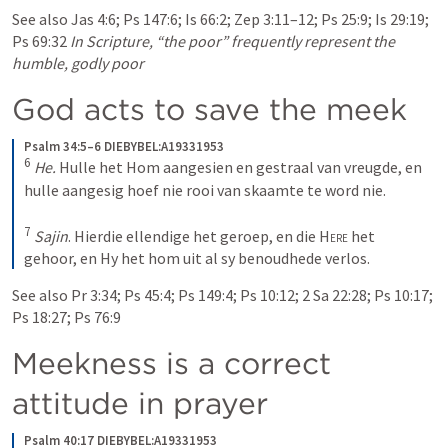
See also 
Jas 4:6
; 
Ps 147:6
; 
Is 66:2
; 
Zep 3:11–12
; 
Ps 25:9
; 
Is 29:19
; 
Ps 69:32
In Scripture, “the poor” frequently represent the 
humble, godly poor
God acts to save the meek
Psalm 34:5–6 DIEBYBEL:A19331953
6
He.
 Hulle het Hom aangesien en gestraal van vreugde, en 
hulle aangesig hoef nie rooi van skaamte te word nie.
7
Sajin
. Hierdie ellendige het geroep, en die 
Here
 het 
gehoor, en Hy het hom uit al sy benoudhede verlos.
See also 
Pr 3:34
; 
Ps 45:4
; 
Ps 149:4
; 
Ps 10:12
; 
2 Sa 22:28
; 
Ps 10:17
; 
Ps 18:27
; 
Ps 76:9
Meekness is a correct 
attitude in prayer
Psalm 40:17 DIEBYBEL:A19331953