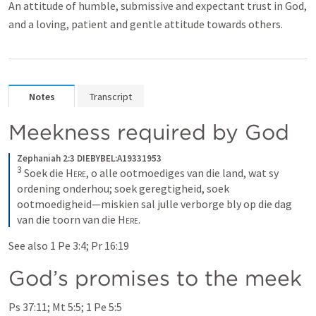
An attitude of humble, submissive and expectant trust in God,
and a loving, patient and gentle attitude towards others.
Notes
Transcript
Meekness required by God
Zephaniah 2:3 DIEBYBEL:A19331953
3
Soek die 
Here
, o alle ootmoediges van die land, wat sy 
ordening onderhou; soek geregtigheid, soek 
ootmoedigheid—miskien sal julle verborge bly op die dag 
van die toorn van die 
Here
.
See also 
1 Pe 3:4
; 
Pr 16:19
God’s promises to the meek
Ps 37:11
; 
Mt 5:5
; 
1 Pe 5:5