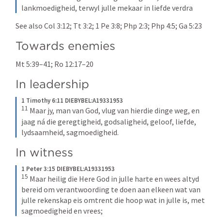
lankmoedigheid, terwyl julle mekaar in liefde verdra
See also 
Col 3:12
; 
Tt 3:2
; 
1 Pe 3:8
; 
Php 2:3
; 
Php 4:5
; 
Ga 5:23
Towards enemies
Mt 5:39–41
; 
Ro 12:17–20
In leadership
1 Timothy 6:11 DIEBYBEL:A19331953
11
Maar jy, man van God, vlug van hierdie dinge weg, en 
jaag ná die geregtigheid, godsaligheid, geloof, liefde, 
lydsaamheid, sagmoedigheid.
In witness
1 Peter 3:15 DIEBYBEL:A19331953
15
Maar heilig die Here God in julle harte en wees altyd 
bereid om verantwoording te doen aan elkeen wat van 
julle rekenskap eis omtrent die hoop wat in julle is, met 
sagmoedigheid en vrees;