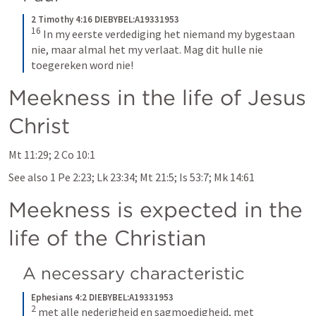
2 Timothy 4:16 DIEBYBEL:A19331953
16
In my eerste verdediging het niemand my bygestaan 
nie, maar almal het my verlaat. Mag dit hulle nie 
toegereken word nie!
Meekness in the life of Jesus 
Christ
Mt 11:29
; 
2 Co 10:1
See also 
1 Pe 2:23
; 
Lk 23:34
; 
Mt 21:5
; 
Is 53:7
; 
Mk 14:61
Meekness is expected in the 
life of the Christian
A necessary characteristic
Ephesians 4:2 DIEBYBEL:A19331953
2
met alle nederigheid en sagmoedigheid, met 