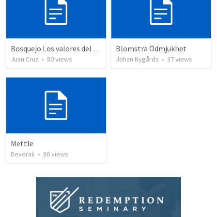
Bosquejo Los valores del reino VIII
Blomstra Ödmjukhet
Juan Cruz
•
80
views
Johan Nygårds
•
37
views
Mettle
Devorak
•
86
views