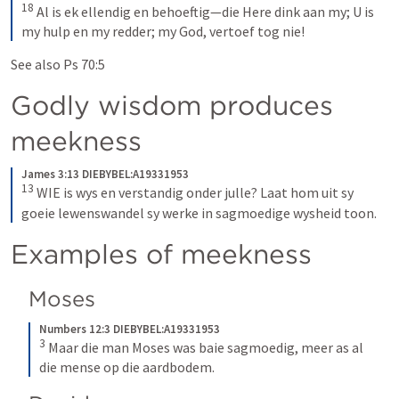
18
Al is ek ellendig en behoeftig—die Here dink aan my; U is 
my hulp en my redder; my God, vertoef tog nie!
See also 
Ps 70:5
Godly wisdom produces 
meekness
James 3:13 DIEBYBEL:A19331953
13
WIE is wys en verstandig onder julle? Laat hom uit sy 
goeie lewenswandel sy werke in sagmoedige wysheid toon.
Examples of meekness
Moses
Numbers 12:3 DIEBYBEL:A19331953
3
Maar die man Moses was baie sagmoedig, meer as al 
die mense op die aardbodem.