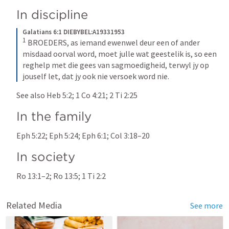
In discipline
Galatians 6:1 DIEBYBEL:A19331953
1
BROEDERS, as iemand ewenwel deur een of ander 
misdaad oorval word, moet julle wat geestelik is, so een 
reghelp met die gees van sagmoedigheid, terwyl jy op 
jouself let, dat jy ook nie versoek word nie.
See also 
Heb 5:2
; 
1 Co 4:21
; 
2 Ti 2:25
In the family
Eph 5:22
; 
Eph 5:24
; 
Eph 6:1
; 
Col 3:18–20
In society
Ro 13:1–2
; 
Ro 13:5
; 
1 Ti 2:2
Related Media
See more