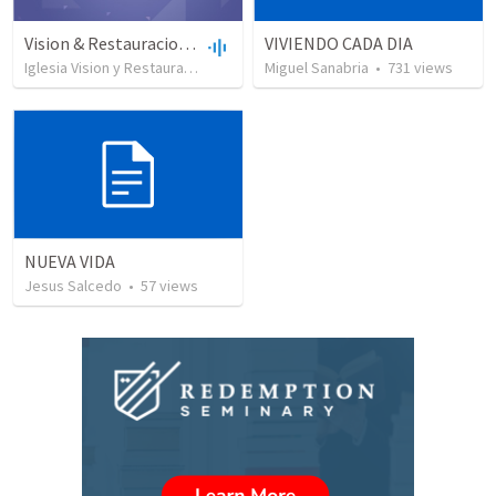
Vision & Restauracion-Discipulado 2- intro-Week 3 & 4
VIVIENDO CADA DIA
Iglesia Vision y Restauracion Mision Cristiana
Miguel Sanabria
•
1,086
•
views
731
•
views
1:25:34
NUEVA VIDA
Jesus Salcedo
•
57
views