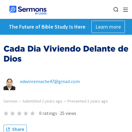
The Future of Bible Study Is Here
Learn more
Cada Dia Viviendo Delante de
Dios
edwinremache47@gmail.com
Sermon
•
Submitted
2 years ago
•
Presented
2 years ago
0
ratings
·
25
views
Share