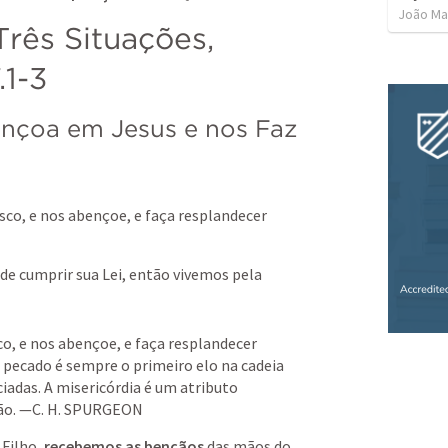
João Ma
Três Situações, 
.1-3
ençoa em Jesus e nos Faz 
sco, e nos abençoe,
e faça resplandecer 
 de cumprir sua Lei, então vivemos pela 
o, e nos abençoe, e faça resplandecer 
 pecado é sempre o primeiro elo na cadeia 
iadas. A misericórdia é um atributo 
ão. —C. H. SPURGEON
Filho,
 recebemos as bençãos 
das mãos do 