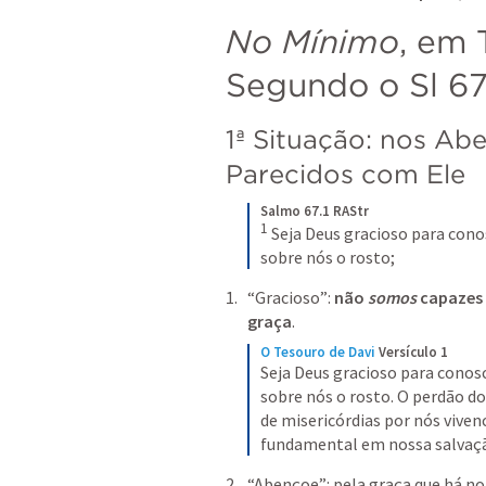
No Mínimo
, em 
Segundo o 
Sl 67
1ª Situação: nos Ab
Parecidos com Ele
Salmo 67.1 RAStr
1
Seja Deus gracioso para cono
sobre nós o rosto;
“Gracioso”: 
não 
somos
 capazes
graça
.
O Tesouro de Davi
Versículo 1
Seja Deus gracioso para conosc
sobre nós o rosto. O perdão do
de misericórdias por nós vivenc
fundamental em nossa salvaç
“Abençoe”: pela graça que há no 