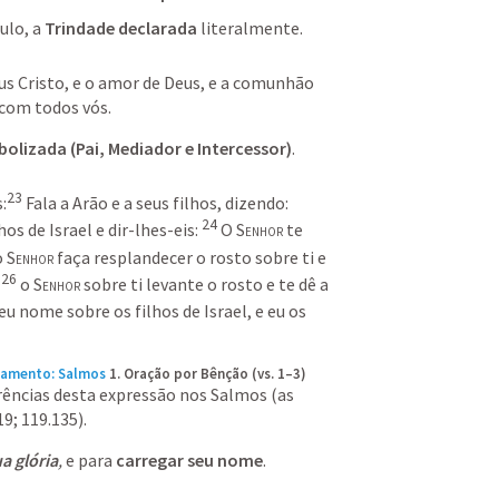
lo, a 
Trindade
declarada
 literalmente.
us Cristo, e o amor de Deus, e a comunhão 
 com todos vós.
bolizada (Pai, Mediador e Intercessor)
.
23
:
Fala a Arão e a seus filhos, dizendo: 
24
os de Israel e dir-lhes-eis:
O 
Senhor
 te 
 
Senhor
 faça resplandecer o rosto sobre ti
e 
26
o 
Senhor
 sobre ti levante o rosto
e te dê a 
u nome sobre os filhos de Israel, e eu os 
tamento: Salmos
1. Oração por Bênção (vs. 1–3)
rências desta expressão nos Salmos (as 
19; 119.135).
ua glória
,
 e para 
carregar seu nome
.