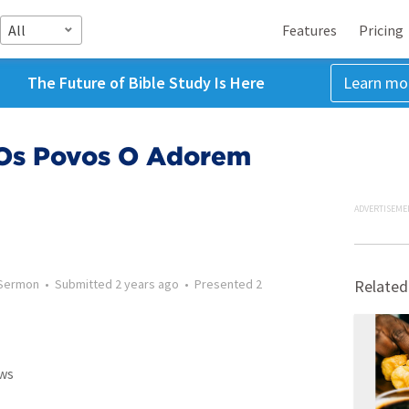
All
Features
Pricing
The Future of Bible Study Is Here
Learn mo
 Os Povos O Adorem
ADVERTISEME
Sermon
•
Submitted
2 years ago
•
Presented
2
Related
ws