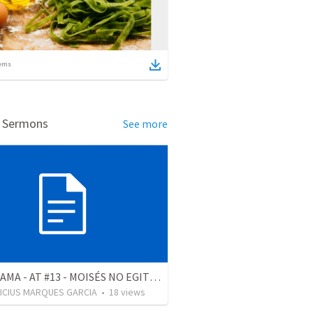
ems
d Sermons
See more
PANORAMA - AT #13 - MOISÉS NO EGITO - PARTE 3
NICIUS MARQUES GARCIA
•
18
views