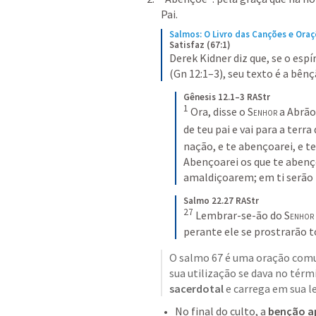
Pai.
Salmos: O Livro das Canções e Oraç
Satisfaz (67:1)
Derek Kidner diz que, se o esp
(Gn 12:1–3), seu texto é a bên
Gênesis 12.1–3 RAStr
1
Ora, disse o 
Senhor
 a Abrão
de teu pai e vai para a terra
nação, e te abençoarei, e 
Abençoarei os que te abenç
amaldiçoarem; em ti serão b
Salmo 22.27 RAStr
27
Lembrar-se-ão do 
Senhor
perante ele se prostrarão
t
O salmo 67 é uma oração comun
sua utilização se dava no tér
sacerdotal
 e carrega em sua l
No final do culto, a 
benção a