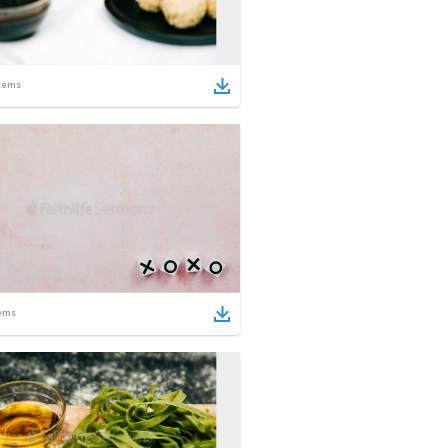
tems
ems