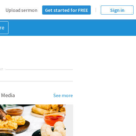
Upload sermon
Get started for FREE
Sign in
re
NT
 Media
See more