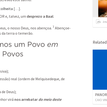
colheita 
[…].
R e, talvez, um 
desprezo a Baal
.
2
it
7
Deus, o nosso Deus, nos abençoa.
Abençoe-
s da terra o temerão.
Relate
omos um Povo 
em 
s Povos
siva);
cessão)
real (ordem de Melquisedeque, de 
 de Deus);
hor virá 
nos arrebatar 
do meio deste 
CAIO VI