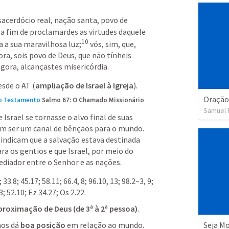
sacerdócio real, nação santa, povo de 
 a fim de proclamardes as virtudes daquele 
10
 a sua maravilhosa luz;
vós, sim, que, 
ra, sois povo de Deus, que não tínheis 
gora, alcançastes misericórdia.
esde o AT (
ampliação de Israel à Igreja
).
Oração
go Testamento
Salmo 67: O Chamado Missionário 
Samuel 
Israel se tornasse o alvo final de suas 
am ser um canal de bênçãos para o mundo. 
indicam que a salvação estava destinada 
a os gentios e que Israel, por meio do 
mediador entre o Senhor e as nações.
; 
33.8
; 
45.17
; 
58.11
; 
66.4
, 
8
; 
96.10
, 
13
; 
98.2–3
, 
9
; 
3
; 
52.10
; 
Ez 34.27
; 
Os 2.22
.
proximação de Deus (de 3ª à 2ª pessoa)
.
nos dá 
boa posição 
em relação ao mundo.