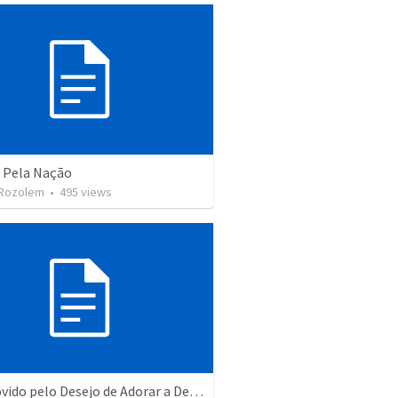
 Pela Nação
Rozolem
•
495
views
Seja Movido pelo Desejo de Adorar a Deus (Sl 96)