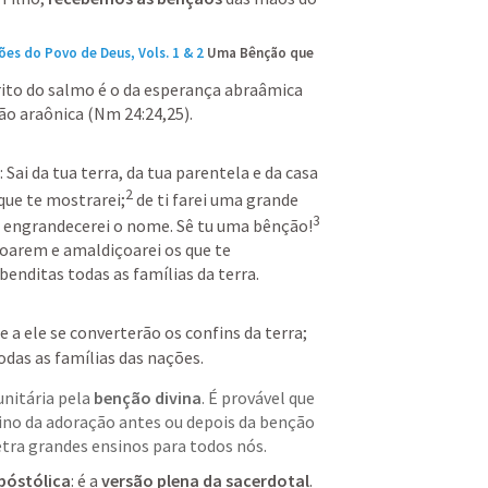
ões do Povo de Deus, Vols. 1 & 2
Uma Bênção que 
írito do salmo é o da esperança abraâmica 
ção araônica (Nm 24:24,25).
: Sai da tua terra, da tua parentela e da casa 
2
 que te mostrarei;
de ti farei uma grande 
3
te engrandecerei o nome. Sê tu uma bênção!
oarem e amaldiçoarei os que te 
enditas todas as famílias da terra.
 e a ele se converterão os confins da terra;
odas as famílias das nações.
itária pela 
benção divina
. É provável que 
mino da adoração antes ou depois da benção
etra grandes ensinos para todos nós.
póstólica
: é a 
versão plena da sacerdotal
.