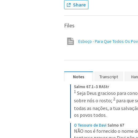
Share
Files
Esboço - Para Que Todos Os Po
Notes
Transcript
Han
Salmo 67.1–3 RAStr
1
Seja Deus gracioso para cono
2
sobre nós o rosto;
para que s
todas as nações, a tua salvaçã
os povos todos.
O Tesouro de Davi
Salmo 67
NÃO nos é fornecido o nome d
tentasse provar que Davi não 