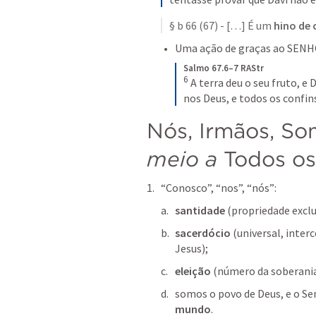
§ b 66 (67) - […] É um 
hino de 
Uma ação de graças ao SENHO
Salmo 67.6–7 RAStr
6
A terra deu o seu fruto,
e 
nos Deus,
e todos os confin
Nós, Irmãos, S
meio
a
 Todos o
“Conosco”, “nos”, “nós”:
santidade
 (propriedade exclu
sacerdócio
 (universal, inter
Jesus);
eleição 
(número da soberania
somos o povo de Deus, e o Sen
mundo
.