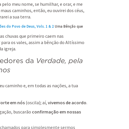
 pelo meu nome, se humilhar, e orar, e me 
 maus caminhos, então, eu ouvirei dos céus, 
arei a sua terra.
ões do Povo de Deus, Vols. 1 & 2
Uma Bênção que 
as chuvas que primeiro caem nas 
para os vales, assim a bênção do Altíssimo 
a igreja.
edores da 
Verdade, pela 
mos
 teu caminho
e, em todas as nações, a tua 
 forte em nós 
(oscila); aí, 
vivemos de acordo
.
gação, buscarão 
confirmação em nossas 
 chamados para simplesmente sermos 