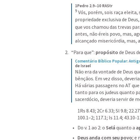
1Pedro 2.9–10 RAStr
9
Vós, porém, sois raça eleita, 
propriedade exclusiva de Deus,
que vos chamou das trevas para
antes, não éreis povo, mas, ago
alcançado misericórdia, mas, a
“Para que”: 
propósito 
de Deus d
Comentário Bíblico Popular: Anti
de Israel
Não era da vontade de Deus que 
bênçãos. Em vez disso, deveri
Há várias passagens no AT que 
tanto para os judeus quanto par
sacerdócio, deveria servir de 
1Rs 8.43
; 
2Cr 6.33
; 
Sl
9.8
; 
22.27
100.1–2
; 
117.1
; 
Is 11.4
; 
43.10-1
Do v. 1 ao 2: o 
Selá
 quanto a 
a
Deus anda com seu povo
; e 