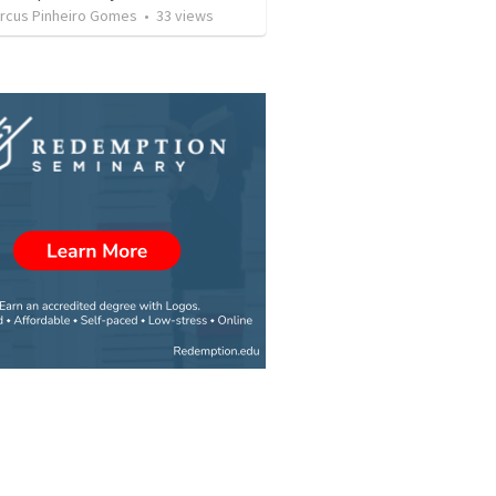
rcus Pinheiro Gomes
•
33
views