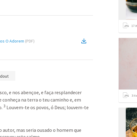
17
i
vos O Adorem
(
PDF
)
dout
sco, e nos abençoe,
e faça resplandecer 
3
it
e conheça na terra o teu caminho
e, em 
3
o.
Louvem-te os povos, ó Deus;
louvem-te 
o autor, mas seria ousado o homem que 
escreveu este salmo.