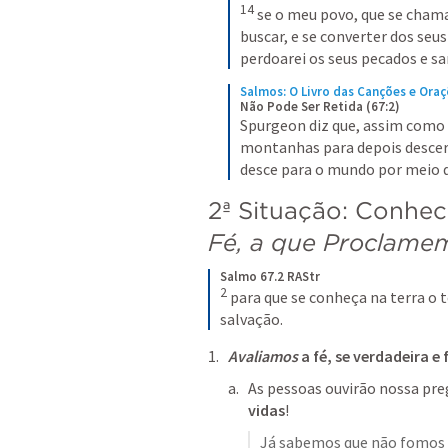
14
se o meu povo, que se chama
buscar, e se converter dos seus
perdoarei os seus pecados e sar
Salmos: O Livro das Canções e Oraç
Não Pode Ser Retida (67:2)
Spurgeon diz que, assim como 
montanhas para depois descer 
desce para o mundo por meio d
2ª Situação: Conhec
Fé, a que Proclame
Salmo 67.2 RAStr
2
para que se conheça na terra o
salvação.
Avaliamos
 a fé, se verdadeira e
As pessoas ouvirão nossa pre
vidas
!
Já sabemos que não fomos