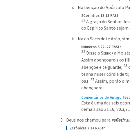
Na benção do Apóstolo Pau
2Coríntios 13.13 RAStr
13
A graça do Senhor Jes
do Espírito Santo sejam
Na do Sacerdote Arão,
 sim
Números 6.22–27 RAStr
22
Disse o 
Senhor
 a Moisés
Assim abençoareis os filh
25
abençoe e te guarde;
o
tenha misericórdia de ti;
27
paz.
Assim, porão o me
abençoarei.
Comentários do Antigo Tes
Esta é uma das seis ocor
demais são 31.16; 80.3,7,
Deus nos chamou para
refletir s
2Crônicas 7.14 RAStr