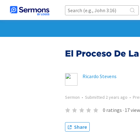
El Proceso De La
Ricardo Stevens
Sermon
•
Submitted
2 years ago
•
Pre
0
ratings
·
17
view
Share