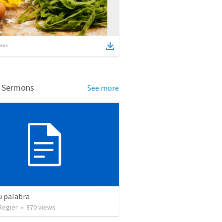
ems
d Sermons
See more
su palabra
Regier
•
870
views