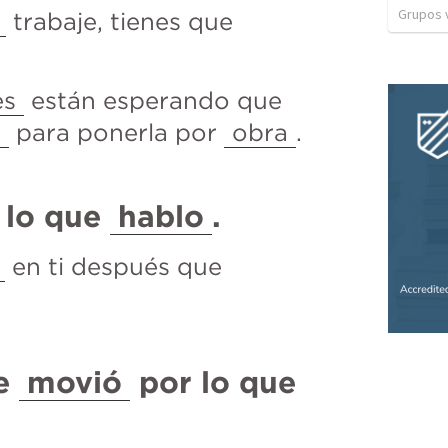
Grupos v
 trabaje, tienes que 
es
 están esperando que 
a
 para ponerla por 
obra
.
 lo que 
hablo
.
 en ti después que 
e 
movió
 por lo que 