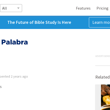
All
Features
Pricing
The Future of Bible Study Is Here
Learn mo
 Palabra
ADVERTISEME
sented
2 years ago
Related
s