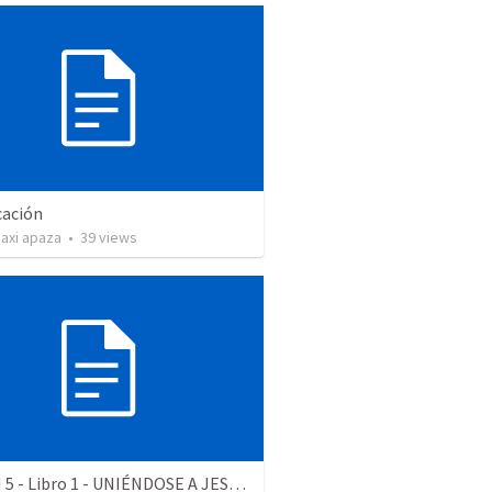
cación
axi apaza
•
39
views
SESIÓN 5 - Libro 1 - UNIÉNDOSE A JESÚS EN LA MISIÓN Domingo