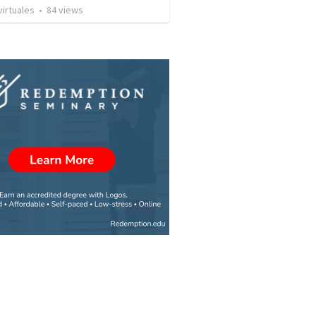
irtuales
•
84
views