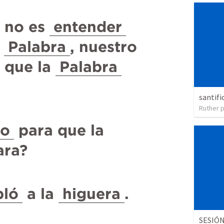
 no es 
entender
 
Palabra
, nuestro 
 que la 
Palabra
santifi
Ruther p
to
 para que la 
ara?
bló
 a la 
higuera
.