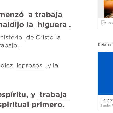
menzó
 a trabaja 
aldijo la 
higuera
.
2
it
nisterio
 de Cristo la 
rabajo
.
Relate
 diez 
leprosos
, y la 
espíritu, y 
trabaja
Fiel a 
spiritual primero.
Sandor 