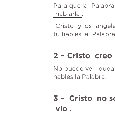
Para que la 
Palabra
hablarla
.
Cristo
 y los 
ángel
tu hables la 
Palabr
2 – Cristo 
creo
No puede ver 
duda
hables la Palabra.
3 – 
Cristo
 no s
vio
.