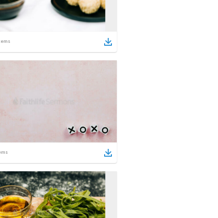
tems
ems