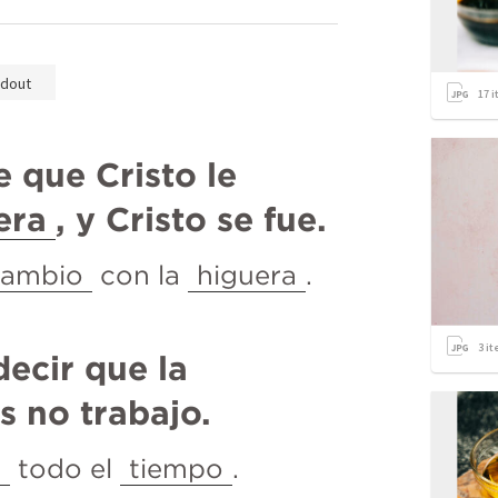
dout
17
i
e que Cristo le 
era
, y Cristo se fue.
cambio
 con la 
higuera
.
3
it
Esto no quiere decir que la 
s no trabajo.
a
 todo el 
tiempo
.