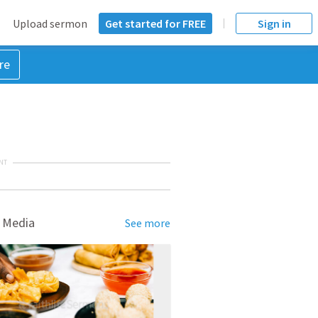
Upload sermon
Get started for FREE
Sign in
re
NT
 Media
See more