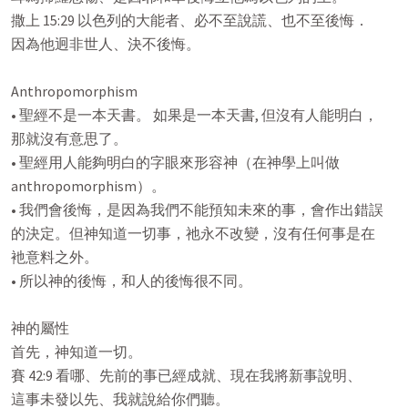
撒上 15:29 以色列的大能者、必不至說謊、也不至後悔．

因為他迥非世人、決不後悔。

Anthropomorphism

• 聖經不是一本天書。 如果是一本天書, 但沒有人能明白，

那就沒有意思了。

• 聖經用人能夠明白的字眼來形容神（在神學上叫做

anthropomorphism）。

• 我們會後悔，是因為我們不能預知未來的事，會作出錯誤

的決定。但神知道一切事，祂永不改變，沒有任何事是在

衪意料之外。

• 所以神的後悔，和人的後悔很不同。

神的屬性

首先，神知道一切。

賽 42:9 看哪、先前的事已經成就、現在我將新事說明、

這事未發以先、我就說給你們聽。
