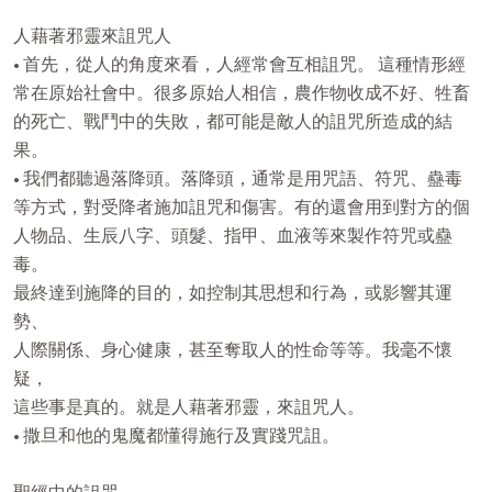
人藉著邪靈來詛咒人

• 首先，從人的角度來看，人經常會互相詛咒。 這種情形經

常在原始社會中。很多原始人相信，農作物收成不好、牲畜

的死亡、戰鬥中的失敗，都可能是敵人的詛咒所造成的結
果。

• 我們都聽過落降頭。落降頭，通常是用咒語、符咒、蠱毒

等方式，對受降者施加詛咒和傷害。有的還會用到對方的個

人物品、生辰八字、頭髮、指甲、血液等來製作符咒或蠱
毒。

最終達到施降的目的，如控制其思想和行為，或影響其運
勢、

人際關係、身心健康，甚至奪取人的性命等等。我毫不懷
疑，

這些事是真的。就是人藉著邪靈，來詛咒人。

• 撒旦和他的鬼魔都懂得施行及實踐咒詛。
