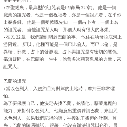
聖經中的詛咒

• 在聖經裏，最典型的詛咒者是巴蘭(民 22 章)。 他是一個

職業的詛咒者。他是一個祝福者，亦是一個詛咒者，在乎你

出幾多錢。 他是一個受僱嘅先知， 一個占卜者，一個出名

的詛咒者。 当他詛咒某人時，那個人就有很大的麻煩。

• 在民 22 章，我們讀到關於巴蘭的事。 他住在幼發拉底河上

游附近。 所以，他極可能是一個巴比倫人。而巴比倫，是

異端，邪教，占卜的發源地。占卜與詛咒是有密切的關係。

毫無疑問，在巴蘭的一生中，他曾多次藉著鬼魔的力量，來

詛咒人。

巴蘭的詛咒

• 當以色列人，入侵約旦河對岸的土地時，摩押王非常懼
怕。

為了要保護自己，他決定去找巴蘭，並請他，藉著鬼魔的

能力，來對付以色列人。 他願意出重價聘請巴蘭，來詛咒

以色列人。如果我們記得的話，神擾亂了撒但的計劃。首

先，巴蘭的驢唔聽話。 跟著，他沒有辦法詛咒以色列。最
