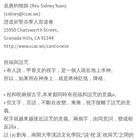
袁惠钧牧師 (Rev. Sidney Yuan)

(sidney@ccac.ws)

證道於聖谷華人宣道會

15950 Chatsworth Street,

Granada Hills, CA 91344

http://www.ccac.ws/cantonese

祝福與詛咒

• 有人說，甲骨文的祝字，是一個人跪在地上求神。

所以，如果用在神身上，就是將神貶低，降格。

• 祝和呪兩個古字,本來都同時有祝福和詛咒的意義a。

• 但文字，言語，不斷在改變。漸漸，祝字脫離了詛咒的意
義。

呪字就越來越接近詛咒的意義。兩個字，由同意詞，變成相

反詞a 。

註 (a) 劉海，南開大學漢語文化學院,“談’祝’及’祝與咒’之間的
