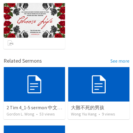
Related Sermons
See more
2 Tim 4_1-5 sermon 中文 March 5 2005
大難不死的男孩
Gordon L. Wong
•
53
views
Wong Yiu Hang
•
9
views