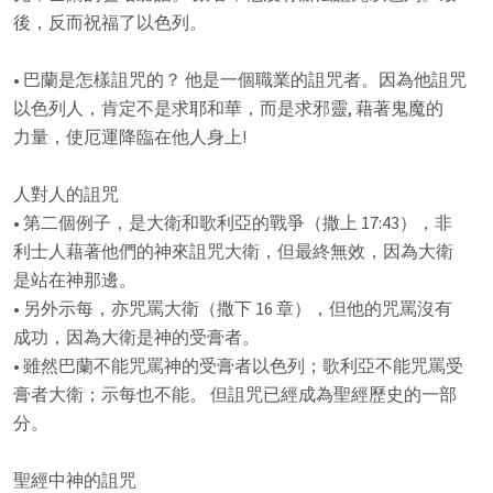
後，反而祝福了以色列。

• 巴蘭是怎樣詛咒的？ 他是一個職業的詛咒者。因為他詛咒

以色列人，肯定不是求耶和華，而是求邪靈, 藉著鬼魔的

力量，使厄運降臨在他人身上!

人對人的詛咒

• 第二個例子，是大衛和歌利亞的戰爭（撒上 17:43），非

利士人藉著他們的神來詛咒大衛，但最終無效，因為大衛

是站在神那邊。

• 另外示每，亦咒罵大衛（撒下 16 章），但他的咒罵沒有

成功，因為大衛是神的受膏者。

• 雖然巴蘭不能咒罵神的受膏者以色列；歌利亞不能咒罵受

膏者大衛；示每也不能。 但詛咒已經成為聖經歷史的一部

分。

聖經中神的詛咒
