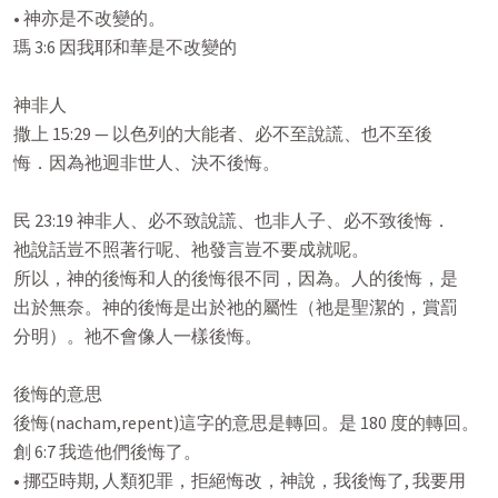
• 神亦是不改變的。

瑪 3:6 因我耶和華是不改變的

神非人

撒上 15:29 — 以色列的大能者、必不至說謊、也不至後

悔．因為祂迥非世人、決不後悔。

民 23:19 神非人、必不致說謊、也非人子、必不致後悔．

祂說話豈不照著行呢、祂發言豈不要成就呢。

所以，神的後悔和人的後悔很不同，因為。人的後悔，是

出於無奈。神的後悔是出於祂的屬性（祂是聖潔的，賞罰

分明）。祂不會像人一樣後悔。

後悔的意思

後悔(nacham,repent)這字的意思是轉回。是 180 度的轉回。

創 6:7 我造他們後悔了。

• 挪亞時期, 人類犯罪，拒絕悔改，神說，我後悔了, 我要用
