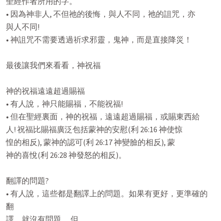
聖經作者所用的字。

• 因為神非人, 不但祂的後悔，與人不同，祂的詛咒，亦

與人不同!

• 神詛咒不需要透過祈求邪靈，鬼神，而是直接降災！

最後讓我們來看看，神祝福

神的祝福遠遠超過賜福

• 有人說，神只能賜福，不能祝福!

• 但在聖經裏面，神的祝福，遠遠超過賜福，或賜東西給

人! 祝福比賜福廣泛包括蒙神的安慰(利 26:16 神使惊

惶的相反), 蒙神的認可(利 26:17 神變臉的相反), 蒙

神的喜悅(利 26:28 神發怒的相反)。

翻譯的問題?

• 有人說，這些都是翻譯上的問題。如果有更好，更準確的
翻

譯，就沒有問題。 但…
