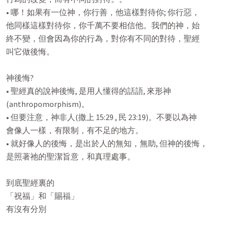
• 哪！如果有一位神，你行善，他這樣對待你; 你行惡，

他同樣這樣對待你，你千萬不要相信他。我們的神，始

終不變，但會因為你的行為，對你有不同的對待，聖經

叫它做後悔。

神後悔?

• 聖經真的說神後悔, 是用人懂得的話語, 來形神

(anthropomorphism)。

• 但要注意，神非人(撒上 15:29 , 民 23:19)。不要以為神

會像人一樣，有限制，有不足的地方。

• 就好像人的後悔，是出於人的無知，無助, 但神的後悔，

是照著祂的聖潔旨意，和真理處事。

到底聖經裏的

「祝福」和「賜福」

有沒有分別
