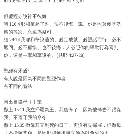
42:10; 珥 2:13-14; 拿 3:9-10; 4:2; 摩 7:3, 6).

但聖經亦說神不後悔

詩 110:4 耶和華起了誓、決不後悔、說、你是照著麥基洗

德的等次、永遠為祭司。

結 24:14 我耶和華說過的、必定成就、必照話而行、必不

返回、必不顧惜、也不後悔．人必照你的舉動行為審判

你．這是主耶和華說的。(見耶 4:27-28)

聖經有矛盾?

有人說是因為不同的聖經作者

有不同的看法

同出自撒母耳手筆

撒上 15:11 我立掃羅為王、我後悔了．因為他轉去不跟從

我、不遵守我的命令．

撒上 15:35 撒母耳直到死的日子、再沒有見掃羅．但撒母

耳為掃羅悲傷、是因耶和華後悔立他為以色列的王。
