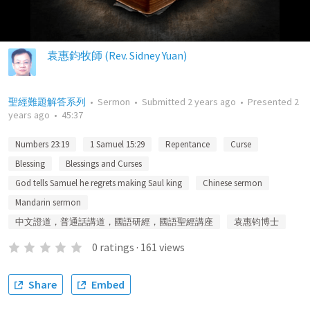
袁惠鈞牧師 (Rev. Sidney Yuan)
聖經難題解答系列
•
Sermon
•
Submitted
2 years ago
•
Presented
2
years ago
•
45:37
Numbers 23:19
1 Samuel 15:29
Repentance
Curse
Blessing
Blessings and Curses
God tells Samuel he regrets making Saul king
Chinese sermon
Mandarin sermon
中文證道，普通話講道，國語研經，國語聖經講座
袁惠钧博士
0
ratings
·
161
views
Share
Embed