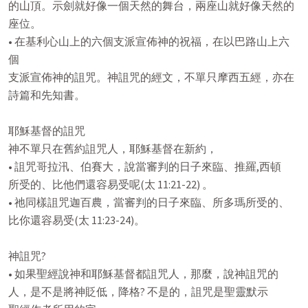
的山頂。示劍就好像一個天然的舞台，兩座山就好像天然的

座位。

• 在基利心山上的六個支派宣佈神的祝福，在以巴路山上六
個

支派宣佈神的詛咒。神詛咒的經文，不單只摩西五經，亦在

詩篇和先知書。

耶穌基督的詛咒

神不單只在舊約詛咒人，耶穌基督在新約，

• 詛咒哥拉汛、伯賽大，說當審判的日子來臨、推羅,西頓

所受的、比他們還容易受呢(太 11:21-22) 。

• 祂同樣詛咒迦百農，當審判的日子來臨、所多瑪所受的、

比你還容易受(太 11:23-24)。

神詛咒?

• 如果聖經說神和耶穌基督都詛咒人，那麼，說神詛咒的

人，是不是將神貶低，降格? 不是的，詛咒是聖靈默示
