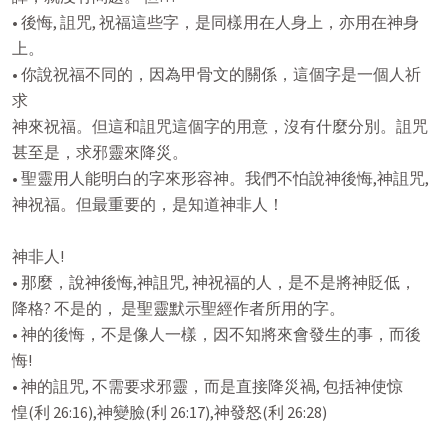
• 後悔, 詛咒, 祝福這些字，是同樣用在人身上，亦用在神身

上。

• 你說祝福不同的，因為甲骨文的關係，這個字是一個人祈
求

神來祝福。但這和詛咒這個字的用意，沒有什麼分別。詛咒

甚至是，求邪靈來降災。

• 聖靈用人能明白的字來形容神。我們不怕說神後悔,神詛咒,

神祝福。但最重要的，是知道神非人！

神非人!

• 那麼，說神後悔,神詛咒, 神祝福的人，是不是將神貶低，

降格? 不是的， 是聖靈默示聖經作者所用的字。

• 神的後悔，不是像人一樣，因不知將來會發生的事，而後

悔!

• 神的詛咒, 不需要求邪靈，而是直接降災禍, 包括神使惊

惶(利 26:16),神變臉(利 26:17),神發怒(利 26:28)
