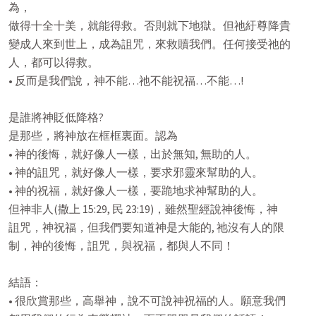
為，

做得十全十美，就能得救。否則就下地獄。但祂紆尊降貴

變成人來到世上，成為詛咒，來救贖我們。任何接受祂的

人，都可以得救。

• 反而是我們說，神不能…祂不能祝福…不能…!

是誰將神貶低降格?

是那些，將神放在框框裏面。認為

• 神的後悔，就好像人一樣，出於無知, 無助的人。

• 神的詛咒，就好像人一樣，要求邪靈來幫助的人。

• 神的祝福，就好像人一樣，要跪地求神幫助的人。

但神非人(撒上 15:29, 民 23:19)，雖然聖經說神後悔，神

詛咒，神祝福，但我們要知道神是大能的, 祂沒有人的限

制，神的後悔，詛咒，與祝福，都與人不同！

結語：

• 很欣賞那些，高舉神，說不可說神祝福的人。願意我們
