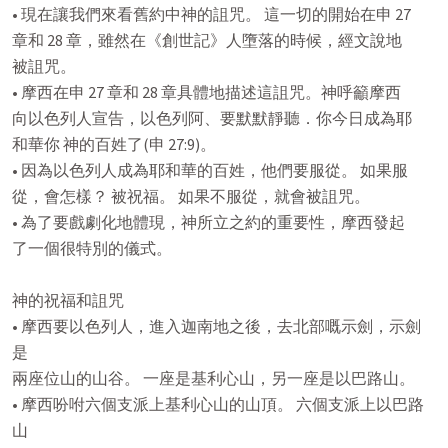
• 現在讓我們來看舊約中神的詛咒。 這一切的開始在申 27

章和 28 章，雖然在《創世記》人墮落的時候，經文說地

被詛咒。

• 摩西在申 27 章和 28 章具體地描述這詛咒。神呼籲摩西

向以色列人宣告，以色列阿、要默默靜聽．你今日成為耶

和華你 神的百姓了(申 27:9)。

• 因為以色列人成為耶和華的百姓，他們要服從。 如果服

從，會怎樣？ 被祝福。 如果不服從，就會被詛咒。

• 為了要戲劇化地體現，神所立之約的重要性，摩西發起

了一個很特別的儀式。

神的祝福和詛咒

• 摩西要以色列人，進入迦南地之後，去北部嘅示劍，示劍
是

兩座位山的山谷。 一座是基利心山，另一座是以巴路山。

• 摩西吩咐六個支派上基利心山的山頂。 六個支派上以巴路
山
