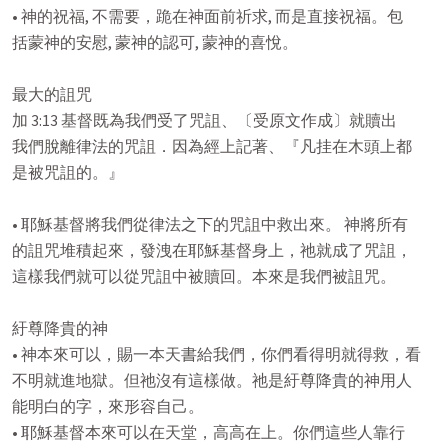
• 神的祝福, 不需要，跪在神面前祈求, 而是直接祝福。包

括蒙神的安慰, 蒙神的認可, 蒙神的喜悅。

最大的詛咒

加 3:13 基督既為我們受了咒詛、〔受原文作成〕就贖出

我們脫離律法的咒詛．因為經上記著、『凡挂在木頭上都

是被咒詛的。』

• 耶穌基督將我們從律法之下的咒詛中救出來。 神將所有

的詛咒堆積起來，發洩在耶穌基督身上，祂就成了咒詛，

這樣我們就可以從咒詛中被贖回。本來是我們被詛咒。

紆尊降貴的神

• 神本來可以，賜一本天書給我們，你們看得明就得救，看

不明就進地獄。但祂沒有這樣做。祂是紆尊降貴的神用人

能明白的字，來形容自己。

• 耶穌基督本來可以在天堂，高高在上。你們這些人靠行