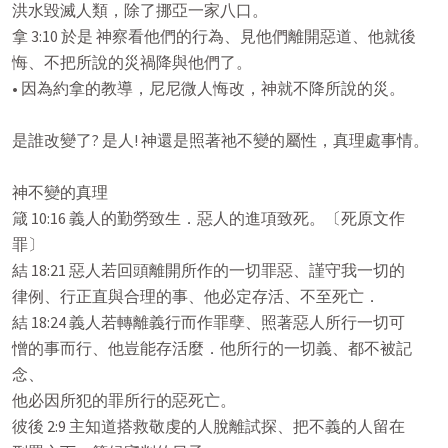
洪水毀滅人類，除了挪亞一家八口。

拿 3:10 於是 神察看他們的行為、見他們離開惡道、他就後

悔、不把所說的災禍降與他們了。

• 因為約拿的教導，尼尼微人悔改，神就不降所說的災。

是誰改變了? 是人! 神還是照著祂不變的屬性，真理處事情。

神不變的真理

箴 10:16 義人的勤勞致生．惡人的進項致死。〔死原文作

罪〕

結 18:21 惡人若回頭離開所作的一切罪惡、謹守我一切的

律例、行正直與合理的事、他必定存活、不至死亡．

結 18:24 義人若轉離義行而作罪孽、照著惡人所行一切可

憎的事而行、他豈能存活麼．他所行的一切義、都不被記
念、

他必因所犯的罪所行的惡死亡。

彼後 2:9 主知道搭救敬虔的人脫離試探、把不義的人留在
