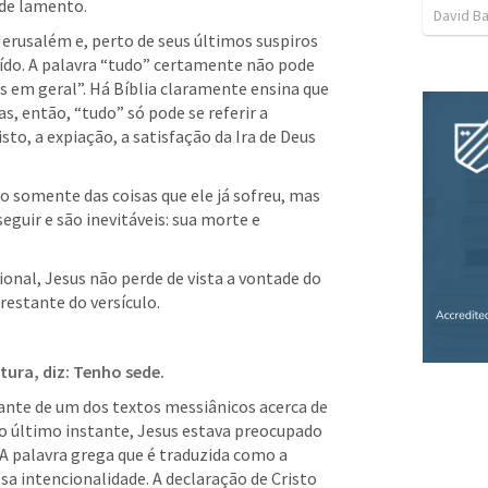
 de lamento.
David Ba
erusalém e, perto de seus últimos suspiros 
ído. A palavra “tudo” certamente não pode 
s em geral”. Há Bíblia claramente ensina que 
, então, “tudo” só pode se referir a 
to, a expiação, a satisfação da Ira de Deus 
 somente das coisas que ele já sofreu, mas 
guir e são inevitáveis: sua morte e 
onal, Jesus não perde de vista a vontade do 
 restante do versículo.
tura, diz: Tenho sede.
ante de um dos textos messiânicos acerca de 
é o último instante, Jesus estava preocupado 
 A palavra grega que é traduzida como a 
sa intencionalidade. A declaração de Cristo 