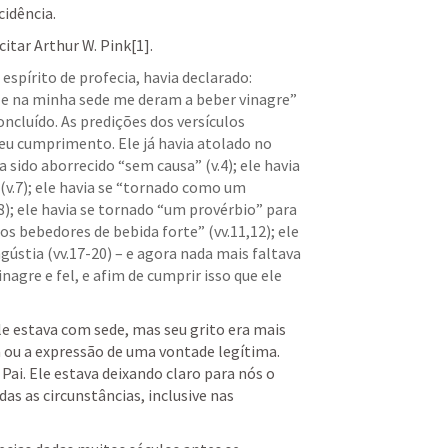
idência.
itar Arthur W. Pink[1].
No espírito de profecia, havia declarado: 
 na minha sede me deram a beber vinagre” 
oncluído. As predições dos versículos 
eu cumprimento. Ele já havia atolado no 
a sido aborrecido “sem causa” (v.4); ele havia 
v.7); ele havia se “tornado como um 
8); ele havia se tornado “um provérbio” para 
os bebedores de bebida forte” (vv.11,12); ele 
ústia (vv.17-20) – e agora nada mais faltava 
nagre e fel, e afim de cumprir isso que ele 
e estava com sede, mas seu grito era mais 
a ou a expressão de uma vontade legítima. 
ai. Ele estava deixando claro para nós o 
as as circunstâncias, inclusive nas 