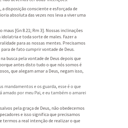
, a disposição consciente e esforçada de 
ioria absoluta das vezes nos leva a viver uma 
to maus [
Gn 8.21
; 
Rm 3
]. 
Nossas inclinações 
idolatria e toda sorte de males. Fazer a 
alidade para as nossas mentes. Precisamos 
para de fato cumprir vontade de Deus.
na busca pela vontade de Deus depois que 
 porque antes disto tudo o que nós somos é 
iosos, que alegam amar a Deus, negam isso, 
s mandamentos e os guarda, esse é o que 
á amado por meu Pai, e eu também o amarei 
alvos pela graça de Deus, não obedecemos 
ecadores e isso significa que precisamos 
 termos a real intenção de realizar o que 