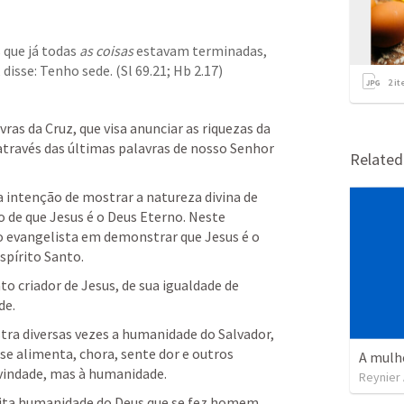
que já todas 
as coisas
 estavam terminadas, 
 disse: Tenho sede. (
Sl 69.21
; 
Hb 2.17
)
2
it
as da Cruz, que visa anunciar as riquezas da 
através das últimas palavras de nosso Senhor 
Relate
 intenção de mostrar a natureza divina de 
 de que Jesus é o Deus Eterno. Neste 
 evangelista em demonstrar que Jesus é o 
spírito Santo.
o criador de Jesus, de sua igualdade de 
de.
ra diversas vezes a humanidade do Salvador, 
 alimenta, chora, sente dor e outros 
A mulh
vindade, mas à humanidade.
Reynier 
eita humanidade do Deus que se fez homem. 