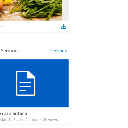
ems
d Sermons
See more
er samaritana
Alberto Rivero Alarcón
•
30
views