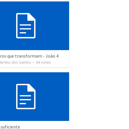
ros que transformam - João 4
Martins dos Santos
•
84
views
 suficiente