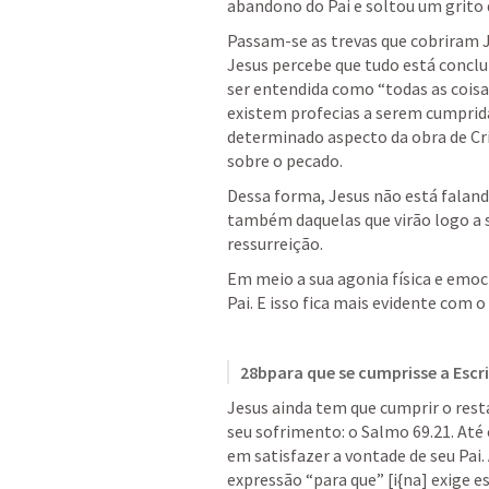
abandono do Pai e soltou um grito
Passam-se as trevas que cobriram J
Jesus percebe que tudo está conclu
ser entendida como “todas as coisa
existem profecias a serem cumpridas
determinado aspecto da obra de Cris
sobre o pecado.
Dessa forma, Jesus não está falando
também daquelas que virão logo a se
ressurreição.
Em meio a sua agonia física e emoci
Pai. E isso fica mais evidente com o
28bpara que se cumprisse a Escri
Jesus ainda tem que cumprir o rest
seu sofrimento: o 
Salmo 69.21
. ​At
em satisfazer a vontade de seu Pai.
expressão “para que” [i{na] exige es