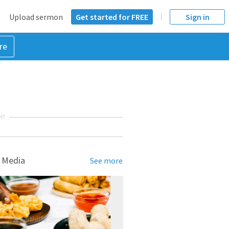
Upload sermon
Get started for FREE
Sign in
re
NT
 Media
See more