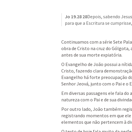
Jo 19.28
28
Depois, sabendo Jesus 
para que a Escritura se cumprisse,
Continuamos com a série Sete Palavr
obra de Cristo na cruz do Gólgota, 
antes de sua morte expiatória.
O Evangelho de João possui a nítida
Cristo, fazendo clara demonstração
Evangelho há forte preocupação do
Senhor Jeová, junto com o Pai e o E
Em diversas passagens ele fala do at
natureza com o Pai e de sua divinda
Por outro lado, João também regist
registrando momentos em que ele se
elementos que não pertencem à di
O texto de hoje fala muito da perf