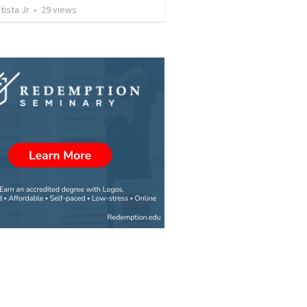
tista Jr
•
29
views