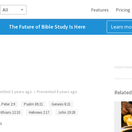
All
Features
Pricing
The Future of Bible Study Is Here
Learn mo
ADVERTISEME
mitted
2 years ago
•
Presented
8 years ago
Related
1 Peter 2:9
Psalm 69:21
Genesis 8:21
nthians 12:10
Hebrews 2:17
John 19:28
s