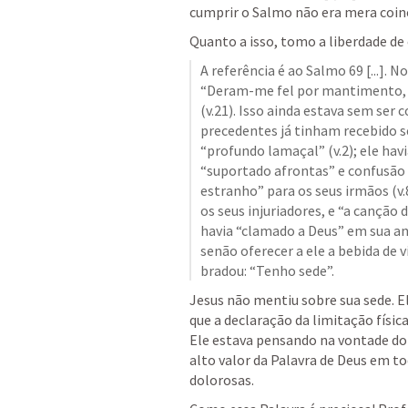
cumprir o Salmo não era mera coinc
Quanto a isso, tomo a liberdade de c
A referência é ao 
Salmo 69
 [...]. 
“Deram-me fel por mantimento, e
(v.21). Isso ainda estava sem ser c
precedentes já tinham recebido s
“profundo lamaçal” (v.2); ele havi
“suportado afrontas” e confusão (
estranho” para os seus irmãos (v.
os seus injuriadores, e “a canção d
havia “clamado a Deus” em sua ang
senão oferecer a ele a bebida de vi
bradou: “Tenho sede”.
Jesus não mentiu sobre sua sede. El
que a declaração da limitação físic
Ele estava pensando na vontade do P
alto valor da Palavra de Deus em tod
dolorosas.