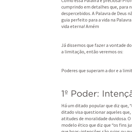
Como essa Palavra é preciosa! Profe
cumprindo em detalhes que, para n
despercebidos. A Palavra de Deus nã
guia perfeito para a vida na Palavra 
vida eterna! Amém
Já dissemos que fazer a vontade do P
a limitação, então veremos os:
Poderes que superam a dor e a limi
1º Poder: Intenç
Há um ditado popular que diz que, “
ditado visa questionar aqueles qu
atitudes de moralidade duvidosa. O
modelo ético que diz que “os fins ju
que boas-intenções são ruins ou q