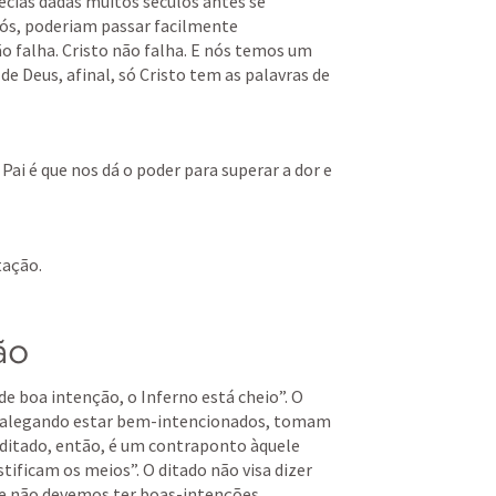
cias dadas muitos séculos antes se 
ós, poderiam passar facilmente 
o falha. Cristo não falha. E nós temos um 
de Deus, afinal, só Cristo tem as palavras de 
ai é que nos dá o poder para superar a dor e 
tação.
ão
de boa intenção, o Inferno está cheio”. O 
e, alegando estar bem-intencionados, tomam 
 ditado, então, é um contraponto àquele 
stificam os meios”. O ditado não visa dizer 
ue não devemos ter boas-intenções.