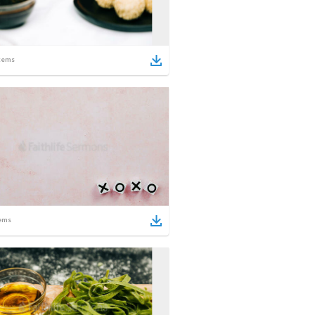
tems
ems