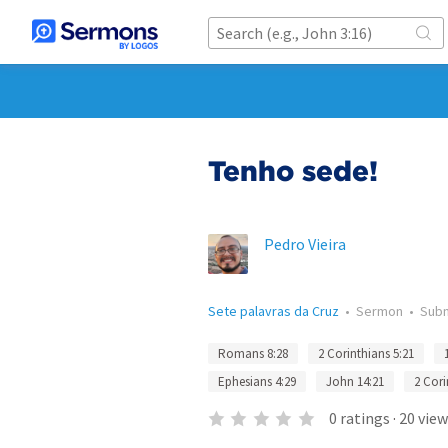
Tenho sede!
Pedro Vieira
Sete palavras da Cruz
•
Sermon
•
Sub
Romans 8:28
2 Corinthians 5:21
Ephesians 4:29
John 14:21
2 Cori
0
ratings
·
20
view