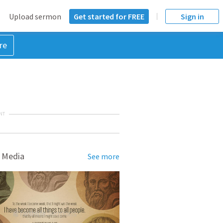
Upload sermon
Get started for FREE
Sign in
re
NT
 Media
See more