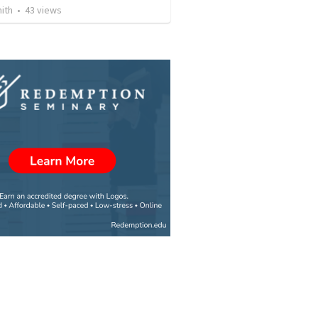
ith
•
43
views