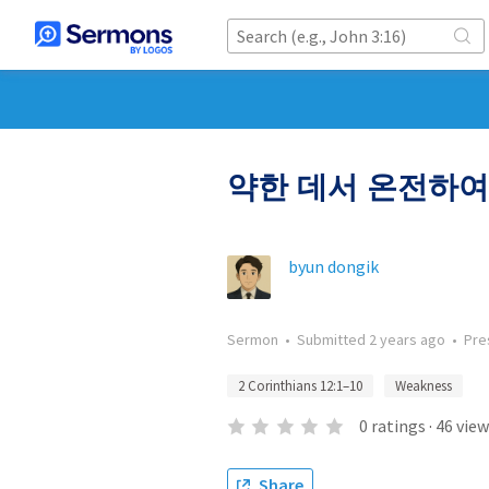
약한 데서 온전하여
byun dongik
Sermon
•
Submitted
2 years ago
•
Pre
2 Corinthians 12:1–10
Weakness
0
ratings
·
46
view
Share