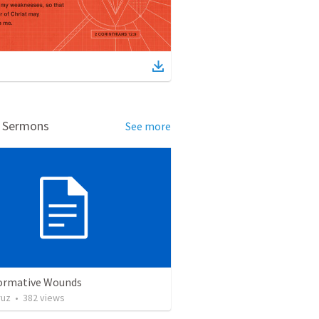
d Sermons
See more
ormative Wounds
ruz
•
382
views