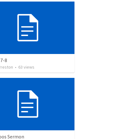
 7-8
Preston
•
63
views
oos Sermon