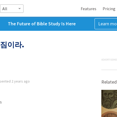
All
Features
Pricing
The Future of Bible Study Is Here
Learn mo
짐이라.
ADVERTISEME
sented
2 years ago
Related
s