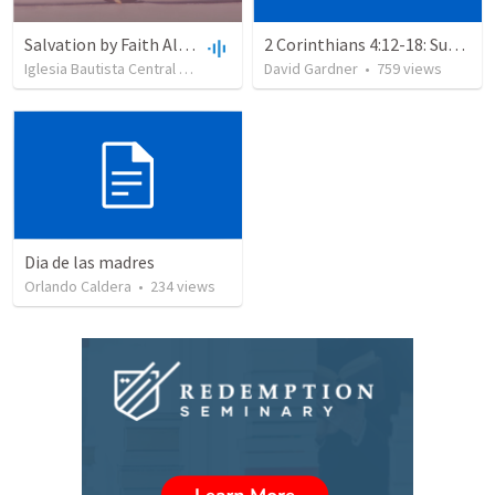
Salvation by Faith Alone
2 Corinthians 4:12-18: Suffering For The Glory Of God
Iglesia Bautista Central Ocala
•
636
views
David Gardner
•
34:56
•
759
views
Dia de las madres
Orlando Caldera
•
234
views