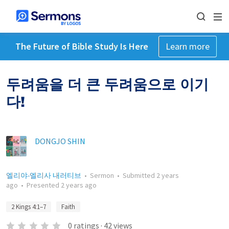
The Future of Bible Study Is Here
Learn more
두려움을 더 큰 두려움으로 이기
다!
DONGJO SHIN
엘리야-엘리사 내러티브
•
Sermon
•
Submitted
2 years
ago
•
Presented
2 years ago
2 Kings 4:1–7
Faith
0
ratings
·
42
views