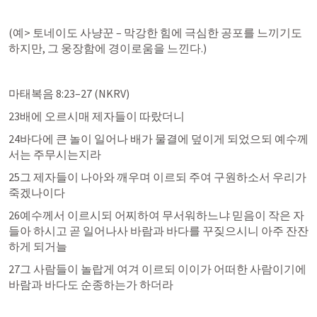
(예> 토네이도 사냥꾼 – 막강한 힘에 극심한 공포를 느끼기도 
하지만, 그 웅장함에 경이로움을 느낀다.)
마태복음 8:23–27
 (NKRV)
23배에 오르시매 제자들이 따랐더니
24바다에 큰 놀이 일어나 배가 물결에 덮이게 되었으되 예수께
서는 주무시는지라
25그 제자들이 나아와 깨우며 이르되 주여 구원하소서 우리가 
죽겠나이다
26예수께서 이르시되 어찌하여 무서워하느냐 믿음이 작은 자
들아 하시고 곧 일어나사 바람과 바다를 꾸짖으시니 아주 잔잔
하게 되거늘
27그 사람들이 놀랍게 여겨 이르되 이이가 어떠한 사람이기에 
바람과 바다도 순종하는가 하더라