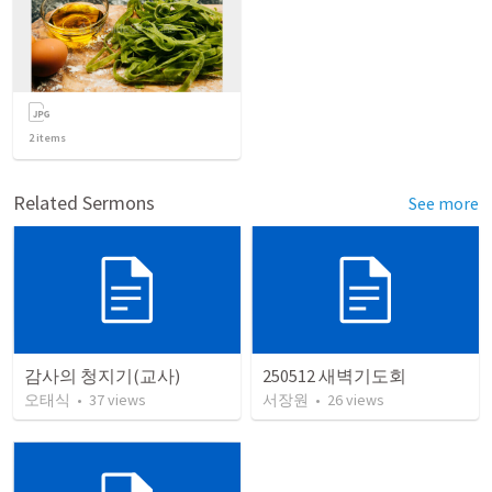
2
items
Related Sermons
See more
감사의 청지기(교사)
250512 새벽기도회
오태식
•
37
views
서장원
•
26
views