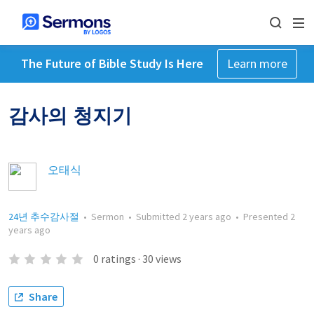
The Future of Bible Study Is Here
Learn more
감사의 청지기
오태식
24년 추수감사절
•
Sermon
•
Submitted
2 years ago
•
Presented
2
years ago
0
ratings
·
30
views
Share