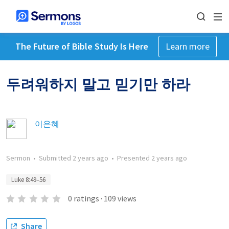
The Future of Bible Study Is Here
Learn more
두려워하지 말고 믿기만 하라
이은혜
Sermon
•
Submitted
2 years ago
•
Presented
2 years ago
Luke 8:49–56
0
ratings
·
109
views
Share