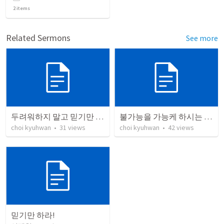
2
items
Related Sermons
See more
두려워하지 말고 믿기만 하라
불가능을 가능케 하시는 예수님
choi kyuhwan
•
31
views
choi kyuhwan
•
42
views
믿기만 하라!