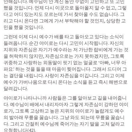
안해집니다. 예수님이 안 계신 동안 수없이 고민하고 또 고민
했을 것입니다. 언제 다시 이곳으로 돌아올지 알 수 없고, 그렇
다고 어디 있는지도 모르는데 가서 찾아올 수도 없습니다. 그
리고 다시 온다면 그에게 가서 부탁해야 할 것인지, 상당한 고
민을 했을 것입니다.
그런데 이제 다시 예수가 배를 타고 돌아오고 있다는 소식이 
들려옵니다. 순간 야이로는 다시 고민이 시작됩니다. 자신의 
지위와 자존심은 자기가 예수라는 저 가난한 랍비에게 가는 것
을 허락하지 않지만, 자존심으로는 가지 못하겠지만, 그토록 
귀중하고 사랑하는 외동딸이 핏기 없는 얼굴로 ‘아빠, 너무 아
파요.’ 하는 것을 들을 때 마음이 찢어집니다. 그래서 드디어 그
는 결단을 내립니다. 사랑이 자존심을 이깁니다. 그리고 이제 
예수가 가버나움으로 다시 온다는 소식을 듣고 즉시 해변으로 
달려갑니다.
야이로가 나타나니까 사람들은 그를 알아보고 길을 내어줍니
다. 예수님이 배에서 내리자마자 그렇게 자존심이 강하던 야이
로가, 그토록 고상하고 높은 지위의 야이로가 놀랍게도 예수
의 발아래 무릎을 꿇습니다. 그냥 와도 되는데 무릎을 꿇습니
다. 그리고 간절히 예수님께 죽어가는 자기 딸을 고쳐 달라고 
요청합니다(42).