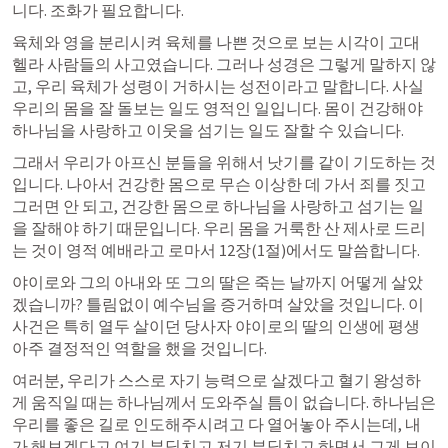
니다. 조화가 필요합니다.
육체와 영을 분리시켜 육체를 나쁜 것으로 보는 시각이 고대 
헬라 사람들의 사고였습니다. 그러나 성경은 그렇게 말하지 않
고, 우리 육체가 성령이 거하시는 성전이라고 말합니다. 사실 
우리의 몸을 잘 돌보는 일도 영적인 일입니다. 몸이 건강해야 
하나님을 사랑하고 이웃을 섬기는 일도 잘할 수 있습니다.
그래서 우리가 아프신 분들을 위해서 낫기를 같이 기도하는 것
입니다. 나아서 건강한 몸으로 무슨 이상한 데 가서 죄를 짓고 
그러면 안 되고, 건강한 몸으로 하나님을 사랑하고 섬기는 일
을 잘해야 하기 때문입니다. 우리 몸을 거룩한 산 제사로 드리
는 것이 영적 예배라고 
로마서 12장
(1절)에서도 말씀합니다.
야이로와 그의 아내와 또 그의 딸은 죽는 날까지 어떻게 살았
겠습니까? 틀림없이 예수님을 증거하며 살았을 것입니다. 이 
사건은 특히 열두 살이던 당사자 야이로의 딸의 인생에 평생 
아주 결정적인 역할을 했을 것입니다.
여러분, 우리가 스스로 자기 능력으로 살겠다고 혈기 왕성하
게 움직일 때는 하나님께서 도와주실 틈이 없습니다. 하나님은 
우리를 좋은 길로 인도해주시려고 다 열어놓아 주시는데, 내
가 해보겠다고 여기 부딪치고 저기 부딪치고 하면서 그게 보이