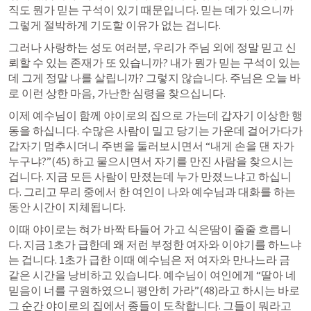
직도 뭔가 믿는 구석이 있기 때문입니다. 믿는 데가 있으니까 
그렇게 절박하게 기도할 이유가 없는 겁니다.
그러나 사랑하는 성도 여러분, 우리가 주님 외에 정말 믿고 신
뢰할 수 있는 존재가 또 있습니까? 내가 뭔가 믿는 구석이 있는
데 그게 정말 나를 살립니까? 그렇지 않습니다. 주님은 오늘 바
로 이런 상한 마음, 가난한 심령을 찾으십니다.
이제 예수님이 함께 야이로의 집으로 가는데 갑자기 이상한 행
동을 하십니다. 수많은 사람이 밀고 당기는 가운데 걸어가다가 
갑자기 멈추시더니 주변을 둘러보시면서 “내게 손을 댄 자가 
누구냐?”(45) 하고 물으시면서 자기를 만진 사람을 찾으시는 
겁니다. 지금 모든 사람이 만졌는데 누가 만졌느냐고 하십니
다. 그리고 무리 중에서 한 여인이 나와 예수님과 대화를 하는 
동안 시간이 지체됩니다.
이때 야이로는 혀가 바짝 타들어 가고 식은땀이 줄줄 흐릅니
다. 지금 1초가 급한데 왜 저런 부정한 여자와 이야기를 하느냐
는 겁니다. 1초가 급한 이때 예수님은 저 여자와 만나느라 금 
같은 시간을 낭비하고 있습니다. 예수님이 여인에게 “딸아 네 
믿음이 너를 구원하였으니 평안히 가라”(48)라고 하시는 바로 
그 순간 야이로의 집에서 종들이 도착합니다. 그들이 뭐라고 