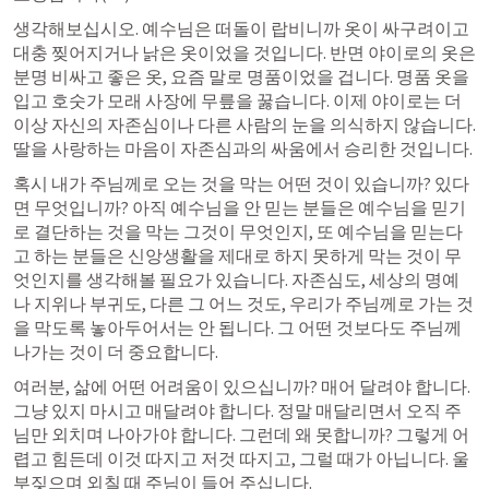
생각해보십시오. 예수님은 떠돌이 랍비니까 옷이 싸구려이고 
대충 찢어지거나 낡은 옷이었을 것입니다. 반면 야이로의 옷은 
분명 비싸고 좋은 옷, 요즘 말로 명품이었을 겁니다. 명품 옷을 
입고 호숫가 모래 사장에 무릎을 꿇습니다. 이제 야이로는 더 
이상 자신의 자존심이나 다른 사람의 눈을 의식하지 않습니다. 
딸을 사랑하는 마음이 자존심과의 싸움에서 승리한 것입니다.
혹시 내가 주님께로 오는 것을 막는 어떤 것이 있습니까? 있다
면 무엇입니까? 아직 예수님을 안 믿는 분들은 예수님을 믿기
로 결단하는 것을 막는 그것이 무엇인지, 또 예수님을 믿는다
고 하는 분들은 신앙생활을 제대로 하지 못하게 막는 것이 무
엇인지를 생각해볼 필요가 있습니다. 자존심도, 세상의 명예
나 지위나 부귀도, 다른 그 어느 것도, 우리가 주님께로 가는 것
을 막도록 놓아두어서는 안 됩니다. 그 어떤 것보다도 주님께 
나가는 것이 더 중요합니다.
여러분, 삶에 어떤 어려움이 있으십니까? 매어 달려야 합니다. 
그냥 있지 마시고 매달려야 합니다. 정말 매달리면서 오직 주
님만 외치며 나아가야 합니다. 그런데 왜 못합니까? 그렇게 어
렵고 힘든데 이것 따지고 저것 따지고, 그럴 때가 아닙니다. 울
부짖으며 외칠 때 주님이 들어 주십니다.