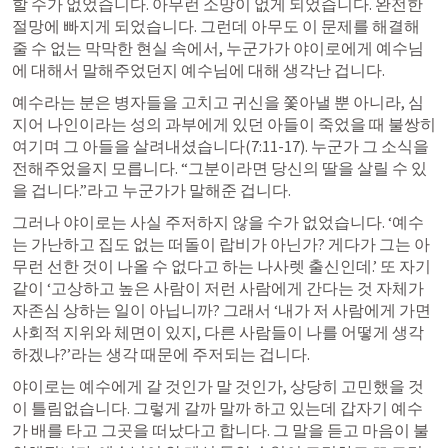
할 수가 없었습니다. 아무런 소망이 없게 되었습니다. 완전한 
절망에 빠지게 되었습니다. 그런데 아무도 이 문제를 해결해 
줄 수 없는 막막한 현실 속에서, 누군가가 야이로에게 예수님
에 대해서 말해주었던지 예수님에 대해 생각난 겁니다.
예수라는 분은 병자들을 고치고 귀신을 쫓아낼 뿐 아니라, 심
지어 나인이라는 성의 과부에게 있던 아들이 죽었을 때 불쌍히 
여기며 그 아들을 살려내셨습니다(7:11-17). 누군가 그 소식을 
전해주었을지 모릅니다. “그분이라면 당신의 딸을 살릴 수 있
을 겁니다.”라고 누군가가 말해준 겁니다.
그러나 야이로는 사실 주저하지 않을 수가 없었습니다. ‘예수
는 가난하고 집도 없는 떠돌이 랍비가 아닌가? 게다가 그는 아
무런 선한 것이 나올 수 없다고 하는 나사렛 출신인데.’ 또 자기 
같이 ‘고상하고 높은 사람이 저런 사람에게 간다는 것 자체가 
자존심 상하는 일이 아닙니까? 그래서 ‘내가 저 사람에게 가면 
사회적 지위와 체면이 있지, 다른 사람들이 나를 어떻게 생각
하겠나?’라는 생각 때문에 주저되는 겁니다.
야이로는 예수에게 갈 것인가 말 것인가, 상당히 고민했을 것
이 틀림없습니다. 그렇게 갈까 말까 하고 있는데 갑자기 예수
가 배를 타고 그곳을 떠났다고 합니다. 그 말을 듣고 마음이 불