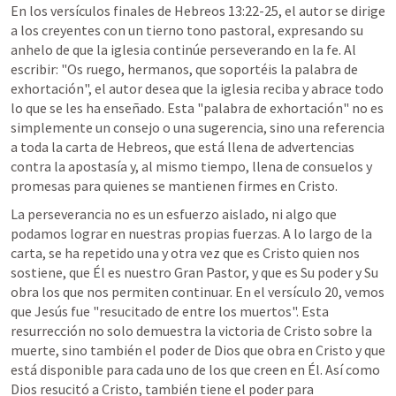
En los versículos finales de 
Hebreos 13:22-25
, el autor se dirige 
a los creyentes con un tierno tono pastoral, expresando su 
anhelo de que la iglesia continúe perseverando en la fe. Al 
escribir: "Os ruego, hermanos, que soportéis la palabra de 
exhortación", el autor desea que la iglesia reciba y abrace todo 
lo que se les ha enseñado. Esta "palabra de exhortación" no es 
simplemente un consejo o una sugerencia, sino una referencia 
a toda la carta de Hebreos, que está llena de advertencias 
contra la apostasía y, al mismo tiempo, llena de consuelos y 
promesas para quienes se mantienen firmes en Cristo.
La perseverancia no es un esfuerzo aislado, ni algo que 
podamos lograr en nuestras propias fuerzas. A lo largo de la 
carta, se ha repetido una y otra vez que es Cristo quien nos 
sostiene, que Él es nuestro Gran Pastor, y que es Su poder y Su 
obra los que nos permiten continuar. En el versículo 20, vemos 
que Jesús fue "resucitado de entre los muertos". Esta 
resurrección no solo demuestra la victoria de Cristo sobre la 
muerte, sino también el poder de Dios que obra en Cristo y que 
está disponible para cada uno de los que creen en Él. Así como 
Dios resucitó a Cristo, también tiene el poder para 