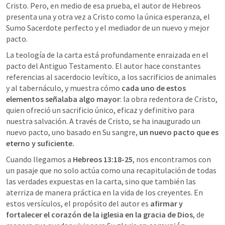
Cristo. Pero, en medio de esa prueba, el autor de Hebreos 
presenta una y otra vez a Cristo como la única esperanza, el 
Sumo Sacerdote perfecto y el mediador de un nuevo y mejor 
pacto.
La teología de la carta está profundamente enraizada en el 
pacto del Antiguo Testamento. El autor hace constantes 
referencias al sacerdocio levítico, a los sacrificios de animales 
y al tabernáculo, y muestra cómo 
cada uno de estos 
elementos señalaba algo mayo
r
: la obra redentora de Cristo, 
quien ofreció un sacrificio único, eficaz y definitivo para 
nuestra salvación. A través de Cristo, se ha inaugurado un 
nuevo pacto, uno basado en Su sangre, 
un nuevo pacto que es 
eterno y suficiente.
Cuando llegamos a 
Hebreos 13:18-25
, nos encontramos con 
un pasaje que no solo actúa como una recapitulación de todas 
las verdades expuestas en la carta, sino que también las 
aterriza de manera práctica en la vida de los creyentes. 
En 
estos versículos, el propósito del autor es 
afirmar y 
fortalecer el corazón de la iglesia en la gracia de Dios
, de 