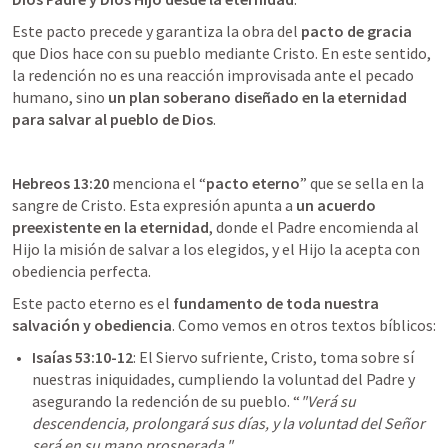
Este pacto precede y garantiza la obra del 
pacto de gracia
que Dios hace con su pueblo mediante Cristo. En este sentido, 
la redención no es una reacción improvisada ante el pecado 
humano, sino 
un plan soberano diseñado en la eternidad 
para salvar al pueblo de Dios
.
Hebreos 13:20
 menciona el “
pacto eterno
” que se sella en la 
sangre de Cristo. Esta expresión apunta a 
un acuerdo 
preexistente en la eternidad
, donde el Padre encomienda al 
Hijo la misión de salvar a los elegidos, y el Hijo la acepta con 
obediencia perfecta.
Este pacto eterno es el 
fundamento de toda nuestra 
salvación y obediencia
. Como vemos en otros textos bíblicos:
Isaías 53:10-12
: El Siervo sufriente, Cristo, toma sobre sí 
nuestras iniquidades, cumpliendo la voluntad del Padre y 
asegurando la redención de su pueblo. “
"Verá su 
descendencia, prolongará sus días, y la voluntad del Señor 
será en su mano prosperada."