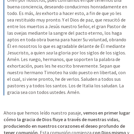
Oren por nosotros, pues confiamos en que tenemos una 
buena conciencia, deseando conducirnos honradamente en 
todo.
Es más, 
les
 exhorto a hacer esto, a fin de que yo les 
sea restituido muy pronto. Y el Dios de paz, que resucitó de 
entre los muertos a Jesús nuestro Señor, el gran Pastor de 
las ovejas mediante la sangre del pacto eterno, los haga 
aptos en toda obra buena para hacer Su voluntad, obrando 
Él en nosotros lo que es agradable delante de Él mediante 
Jesucristo, a quien 
sea
 la gloria por los siglos de los siglos. 
Amén. Les ruego, hermanos, que soporten la palabra de 
exhortación, pues les he escrito brevemente. Sepan que 
nuestro hermano Timoteo ha sido puesto en libertad, con 
el cual, si viene pronto, he de verlos. Saluden a todos sus 
pastores y a todos los santos. Los de Italia los saludan. La 
gracia sea con todos ustedes. Amén.
Ahora que hemos leído nuestro pasaje, 
vemos en primer lugar 
cómo la gracia de Dios fluye a través de nuestras vidas, 
produciendo en nuestros corazones el deseo profundo de 
tener comunión.
 Esta comunión comienza 
con Dios mismo
 y 