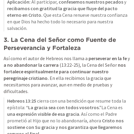
Aplicación:
 Al participar, 
confesemos nuestros pecados
 y 
recibamos con gratitud la gracia que fluye del pacto 
eterno en Cristo.
 Que esta Cena renueve nuestra confianza 
en que Dios ha hecho todo lo necesario para nuestra 
3. La Cena del Señor como Fuente de 
Perseverancia y Fortaleza
Así como el autor de Hebreos nos llama a 
perseverar en la fe
 y 
a no abandonar la carrera
 (13:22-25), la Cena del Señor 
nos 
fortalece espiritualmente para continuar nuestro 
peregrinaje cristiano.
 En ella recibimos la gracia que 
necesitamos para avanzar, aun en medio de pruebas y 
dificultades.
Hebreos 13:25
 cierra con una bendición que resume toda la 
epístola: 
“La gracia sea con todos vosotros.”
La Cena es 
una expresión visible de esa gracia
. Así como el Padre 
prometió al Hijo que no lo abandonaría, ahora 
Cristo nos 
sostiene con Su gracia y nos garantiza que llegaremos 
seguros al final