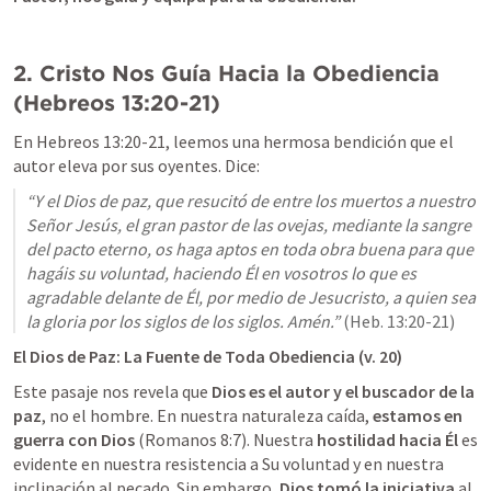
2. Cristo Nos Guía Hacia la Obediencia 
(
Hebreos 13:20-21
)
En 
Hebreos 13:20-21
, leemos una hermosa bendición que el 
autor eleva por sus oyentes. Dice:
“Y el Dios de paz, que resucitó de entre los muertos a nuestro 
Señor Jesús, el gran pastor de las ovejas, mediante la sangre 
del pacto eterno, os haga aptos en toda obra buena para que 
hagáis su voluntad, haciendo Él en vosotros lo que es 
agradable delante de Él, por medio de Jesucristo, a quien sea 
la gloria por los siglos de los siglos. Amén.”
 (
Heb. 13:20-21
El Dios de Paz: La Fuente de Toda Obediencia (v. 20)
Este pasaje nos revela que 
Dios es el autor y el buscador de la 
paz
, no el hombre. En nuestra naturaleza caída, 
estamos en 
guerra con Dios
 (
Romanos 8:7
). Nuestra 
hostilidad hacia Él
 es 
evidente en nuestra resistencia a Su voluntad y en nuestra 
inclinación al pecado. Sin embargo, 
Dios tomó la iniciativa
 al 