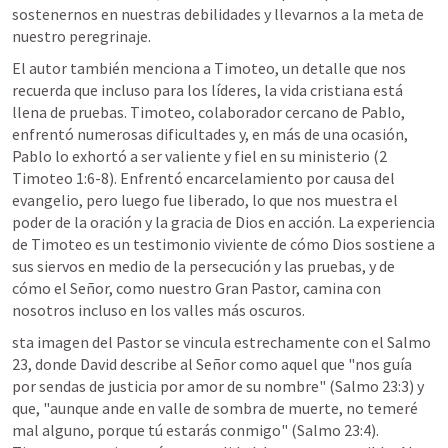
sostenernos en nuestras debilidades y llevarnos a la meta de 
nuestro peregrinaje.
El autor también menciona a Timoteo, un detalle que nos 
recuerda que incluso para los líderes, la vida cristiana está 
llena de pruebas. Timoteo, colaborador cercano de Pablo, 
enfrentó numerosas dificultades y, en más de una ocasión, 
Pablo lo exhortó a ser valiente y fiel en su ministerio (
2 
Timoteo 1:6-8
). Enfrentó encarcelamiento por causa del 
evangelio, pero luego fue liberado, lo que nos muestra el 
poder de la oración y la gracia de Dios en acción. La experiencia 
de Timoteo es un testimonio viviente de cómo Dios sostiene a 
sus siervos en medio de la persecución y las pruebas, y de 
cómo el Señor, como nuestro Gran Pastor, camina con 
nosotros incluso en los valles más oscuros.
sta imagen del Pastor se vincula estrechamente con el 
Salmo 
23
, donde David describe al Señor como aquel que "nos guía 
por sendas de justicia por amor de su nombre" (
Salmo 23:3
) y 
que, "aunque ande en valle de sombra de muerte, no temeré 
mal alguno, porque tú estarás conmigo" (
Salmo 23:4
). 