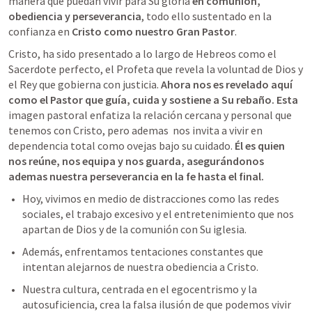
manera que puedan vivir para Su gloria 
en comunión, 
obediencia y perseverancia
, todo ello sustentado en la 
confianza en 
Cristo como nuestro Gran Pastor
.
Cristo, ha sido presentado a lo largo de Hebreos como el 
Sacerdote perfecto, el Profeta que revela la voluntad de Dios y 
el Rey que gobierna con justicia. 
Ahora nos es revelado aquí 
como el Pastor que guía, cuida y sostiene a Su rebaño. 
Esta
imagen pastoral enfatiza la relación cercana y personal que 
tenemos con Cristo, pero ademas  nos invita a vivir en 
dependencia total como ovejas bajo su cuidado. 
Él es quien 
nos reúne, nos equipa y nos guarda, asegurándonos 
ademas nuestra perseverancia en la fe hasta el final.
Hoy, vivimos en medio de distracciones como las redes 
sociales, el trabajo excesivo y el entretenimiento que nos 
apartan de Dios y de la comunión con Su iglesia. 
Además, enfrentamos tentaciones constantes que 
intentan alejarnos de nuestra obediencia a Cristo. 
Nuestra cultura, centrada en el egocentrismo y la 
autosuficiencia, crea la falsa ilusión de que podemos vivir 