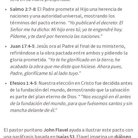
Salmo 2:7-8
: El Padre promete al Hijo una herencia de 
naciones y una autoridad universal, mostrando los 
términos del pacto eterno. 
“Yo publicaré el decreto: El 
Señor me ha dicho: Mi hijo eres tú; yo te engendré hoy. 
Pídeme, y te daré por herencia las naciones.”
Juan 17:4-5
: Jesús ora al Padre al final de su ministerio, 
refiriéndose a la obra pactada entre ambos y pidiendo la 
gloria prometida. 
“Yo te he glorificado en la tierra; he 
acabado la obra que me diste que hiciese. Ahora pues, 
Padre, glorifícame tú al lado tuyo.”
Efesios 1:4-5
: Nuestra elección en Cristo fue decidida antes 
de la fundación del mundo, demostrando que la salvación 
es parte del plan eterno de Dios. “
"Nos escogió en él antes 
de la fundación del mundo, para que fuésemos santos y sin 
mancha delante de él."
El pastor puritano 
John Flavel
 ayuda a ilustrar este pacto con 
una paráfrasis basada en 
Isaías 53
. Flavel imagina un 
diálogo 