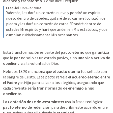
alcanzó y transformó.
 Como dice Ezequiel:
Ezequiel 36:26–27 NBLA
’Además, les daré un corazón nuevo y pondré un espíritu 
nuevo dentro de ustedes; quitaré de su carne el corazón de 
piedra y les daré un corazón de carne. ’Pondré dentro de 
ustedes Mi espíritu y haré que anden en Mis estatutos, y que 
cumplan cuidadosamente Mis ordenanzas.
Esta transformación es parte del 
pacto eterno
 que garantiza 
que la paz no solo es un estado pasivo, sino 
una vida activa de 
obediencia
 a la voluntad de Dios.
Hebreos 13:20
 menciona que 
el pacto eterno
 fue sellado con 
la sangre de Cristo. Este pacto refleja 
el acuerdo eterno entre 
el Padre y el Hijo
 para salvar a los elegidos, asegurando que 
cada creyente sería 
transformado de enemigo a hijo 
obediente.
La 
Confesión de Fe de Westminster
 usa la frase teológica:  
pacto eterno de redención
 para describir este acuerdo entre 
Dios Padre y Dios Hijo desde la eternidad
. 