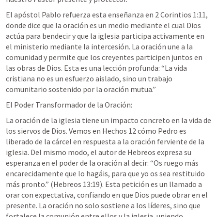
El apóstol Pablo refuerza esta enseñanza en 
2 Corintios 1:11
, 
donde dice que la oración es un medio mediante el cual Dios 
actúa para bendecir y que la iglesia participa activamente en 
el ministerio mediante la intercesión. La oración une a la 
comunidad y permite que los creyentes participen juntos en 
las obras de Dios. Esta es una lección profunda: “La vida 
cristiana no es un esfuerzo aislado, sino un trabajo 
comunitario sostenido por la oración mutua.”
El Poder Transformador de la Oración:
La oración de la iglesia tiene un impacto concreto en la vida de 
los siervos de Dios. Vemos en 
Hechos 12
 cómo Pedro es 
liberado de la cárcel en respuesta a la oración ferviente de la 
iglesia. Del mismo modo, el autor de Hebreos expresa su 
esperanza en el poder de la oración al decir: “Os ruego más 
encarecidamente que lo hagáis, para que yo os sea restituido 
más pronto.” (
Hebreos 13:19
). Esta petición es un llamado a 
orar con expectativa, confiando en que Dios puede obrar en el 
presente. La oración no solo sostiene a los líderes, sino que 
fortalece la comunión entre ellos y la iglesia, uniendo 