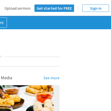
Upload sermon
Get started for FREE
Sign in
re
NT
 Media
See more