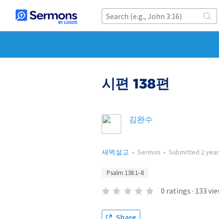
시편 138편
김완수
새벽설교
•
Sermon
•
Submitted
2 yea
Psalm 138:1–8
0
ratings
·
133
vie
Share