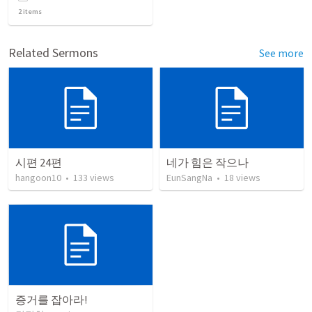
2
items
Related Sermons
See more
시편 24편
네가 힘은 작으나
hangoon10
•
133
views
EunSangNa
•
18
views
증거를 잡아라!