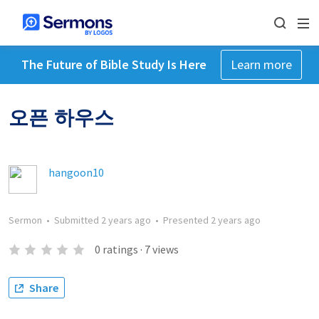
The Future of Bible Study Is Here
Learn more
오픈 하우스
hangoon10
Sermon
•
Submitted
2 years ago
•
Presented
2 years ago
0
ratings
·
7
views
Share