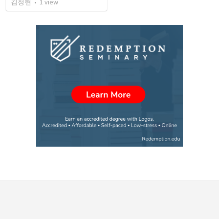
김정현
•
1
view