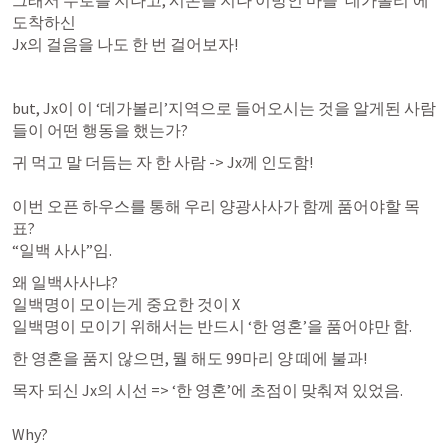
그래서 두로를 지나고, 시돈을 지나 이방인 마을 ‘데가볼리’에 
도착하신 

Jx의 걸음을 나도 한 번 걸어보자!
but, Jx이 이 ‘데가볼리’지역으로 들어오시는 것을 알게된 사람
들이 어떤 행동을 했는가? 
귀 먹고 말 더듬는 자 한 사람 -> Jx께 인도함! 

이번 오픈 하우스를 통해 우리 양광사사가 함께 품어야할 목
표? 

“일백 
사사
”임. 
왜 일백사사냐? 

일백명이 모이는게 중요한 것이 X 

일백명이 모이기 위해서는 반드시 ‘한 영혼’을 품어야만 함. 
한 영혼을 품지 않으면, 뭘 해도 99마리 양 떼에 불과! 
목자 되신 Jx의 시선 => ‘한 영혼’에 초점이 맞춰져 있었음. 

Why? 
