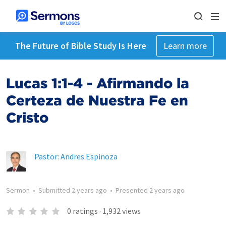
The Future of Bible Study Is Here
Learn more
Lucas 1:1-4 - Afirmando la
Certeza de Nuestra Fe en
Cristo
Pastor: Andres Espinoza
Sermon
•
Submitted
2 years ago
•
Presented
2 years ago
0
ratings
·
1,932
views