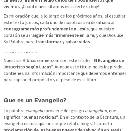
cimiento firme en medio de los tiempos inciertos que 
vivimos.
 ¡Cuánto necesitamos esta certeza hoy! 
Es mi oración que, a lo largo de los próximos años, al estudiar 
este texto juntos, cada uno de nosotros sea desafiado 
a 
consagrarse más profundamente a Jesús
, que nuestro 
corazón se 
arraigue más firmemente en la fe
, y que Dios use 
Su Palabra para 
transformar y salvar vidas
.
………………….
Nuestras Biblias comienzan con este título:
 “El Evangelio de 
Jesucristo según Lucas”.
 Aunque este título no es inspirado, 
contiene una información importante que debemos entender 
para captar el propósito y el peso de este libro.
Que es un Evangelio? 
La palabra 
evangelio
 proviene del griego 
euangelion
, que 
significa 
“buenas noticias”.
 En el contexto de la Escritura, un 
evangelio es más que un simple relato biográfico: 
es la 
proclamación de las buenas nuevas de salvación en Jesús.