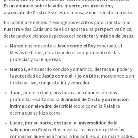
Es un anuncio sobre la vida, muerte, resurrección y 
ascensión de Cristo.
 Este es un mensaje que transforma vidas. 
En la biblia tenemos  4 evangelios escritos para transformar 
nuestra vidas. Cada uno de ellos aporta una perspectiva única, 
destacando distintos aspectos del 
carácter y misión de Jesús
.
Mateo
 nos presenta a 
Jesús como el Rey
 esperado, el 
Mesías de Israel, enfatizando el cumplimiento de las 
profecías y su linaje real. 
Marcos,
 en su estilo conciso y dinámico, destaca el poder y 
la autoridad de J
esús como el Hijo de Dios
, mostrando a un 
Cristo activo, conquistador y vencedor. 
J
uan, 
por otro lado, nos lleva a una dimensión más 
profunda, resaltando la 
divinidad de Cristo
y su relación 
íntima con el Padre
, describiéndolo como la Palabra 
eterna que se hizo carne.
Lucas, por su parte, destaca la universalidad de la 
salvación en Cristo
. Nos revela a Jesús como el Mesías 
compasivo que vino a todos: a los pobres, a los marginados, 