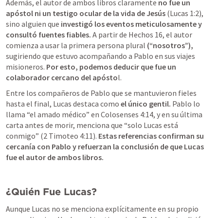
Además, el autor de ambos libros claramente 
no fue un 
apóstol ni un testigo ocular de la vida de Jesús
 (
Lucas 1:2
), 
sino alguien que
 investigó los eventos meticulosamente y 
consultó fuentes fiables.
 A partir de 
Hechos 16
, el autor 
comienza a usar la primera persona plural 
(“nosotros”), 
sugiriendo que estuvo acompañando a Pablo en sus viajes 
misioneros. 
Por esto, podemos deducir que fue un 
colaborador cercano del apósto
l.
Entre los compañeros de Pablo que se mantuvieron fieles 
hasta el final, Lucas destaca como
 el único gentil. 
Pablo lo 
llama “el amado médico” en 
Colosenses 4:14
, y en su última 
carta antes de morir, menciona que “solo Lucas está 
conmigo” (
2 Timoteo 4:11
). 
Estas referencias confirman su 
cercanía con Pablo y refuerzan la conclusión de que Lucas 
fue el autor de ambos libros.
¿Quién Fue Lucas?
Aunque Lucas no se menciona explícitamente en su propio 