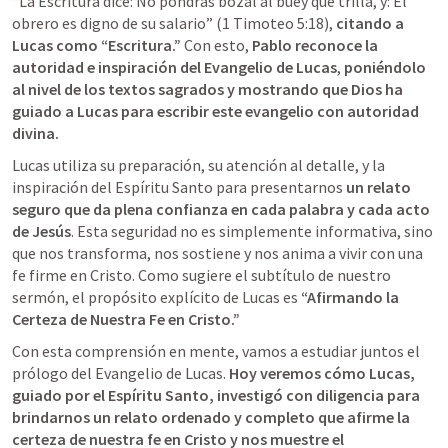
“La Escritura dice: No pondrás bozal al buey que trilla, y: El 
obrero es digno de su salario” (
1 Timoteo 5:18
), 
citando a 
Lucas como “Escritura.”
 Con esto, 
Pablo reconoce la 
autoridad e inspiración del Evangelio de Lucas
, 
poniéndolo 
al nivel de los textos sagrados y mostrando que Dios ha 
guiado a Lucas para escribir este evangelio con autoridad 
divina.
Lucas utiliza su preparación, su atención al detalle, y la 
inspiración del Espíritu Santo para presentarnos 
un relato 
seguro que da plena confianza en cada palabra y cada acto 
de Jesús
. Esta seguridad no es simplemente informativa, sino 
que nos transforma, nos sostiene y nos anima a vivir con una 
fe firme en Cristo. Como sugiere el subtítulo de nuestro 
sermón, el propósito explícito de Lucas es 
“Afirmando la 
Certeza de Nuestra Fe en Cristo.”
Con esta comprensión en mente, vamos a estudiar juntos el 
prólogo del Evangelio de Lucas. 
Hoy veremos cómo Lucas, 
guiado por el Espíritu Santo, investigó con diligencia para 
brindarnos un relato ordenado y completo que afirme la 
certeza de nuestra fe en Cristo y nos muestre el 