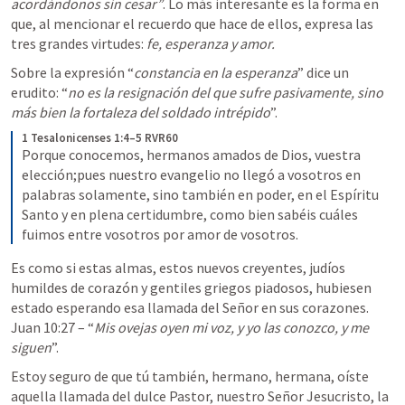
acordándonos sin cesar”
. Lo más interesante es la forma en 
que, al mencionar el recuerdo que hace de ellos, expresa las 
tres grandes virtudes: 
fe, esperanza y amor.
Sobre la expresión “
constancia en la esperanza
” dice un 
erudito: “
no es la resignación del que sufre pasivamente, sino 
más bien la fortaleza del soldado intrépido
”.
1 Tesalonicenses 1:4–5 RVR60
Porque conocemos, hermanos amados de Dios, vuestra 
elección;pues nuestro evangelio no llegó a vosotros en 
palabras solamente, sino también en poder, en el Espíritu 
Santo y en plena certidumbre, como bien sabéis cuáles 
fuimos entre vosotros por amor de vosotros.
Es como si estas almas, estos nuevos creyentes, judíos 
humildes de corazón y gentiles griegos piadosos, hubiesen 
estado esperando esa llamada del Señor en sus corazones. 
Juan 10:27
 – “
Mis ovejas oyen mi voz, y yo las conozco, y me 
siguen
”.
Estoy seguro de que tú también, hermano, hermana, oíste 
aquella llamada del dulce Pastor, nuestro Señor Jesucristo, la 