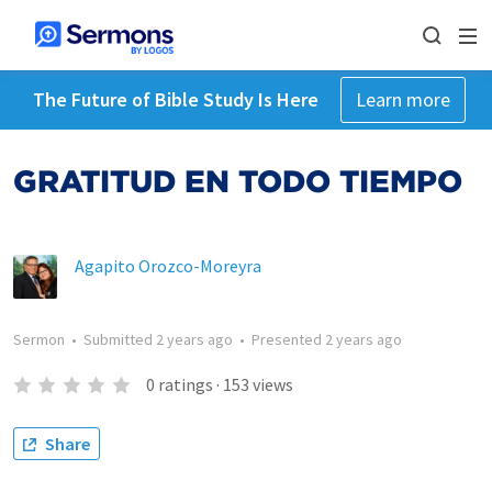
The Future of Bible Study Is Here
Learn more
GRATITUD EN TODO TIEMPO
Agapito Orozco-Moreyra
Sermon
•
Submitted
2 years ago
•
Presented
2 years ago
0
ratings
·
153
views
Share