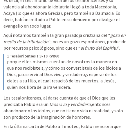
Es decir, el testimonio de vida de los tesalonicenses y su 
valentía al abandonar la idolatría llegó a toda Macedonia, 
Acaya (lo que es ahora Grecia), pero también a Dalmacia. Es 
decir, habían imitado a Pablo en su 
denuedo
 por divulgar el 
evangelio en todo lugar.
Aquí notamos también la gran paradoja cristiana del “
gozo en 
medio de la tribulación
”; no es un gozo espontáneo, producido 
por recursos psicológicos, sino que es “
el fruto del Espíritu
”.
1 Tesalonicenses 1:9–10 RVR60
porque ellos mismos cuentan de nosotros la manera en 
que nos recibisteis, y cómo os convertisteis de los ídolos a 
Dios, para servir al Dios vivo y verdadero,y esperar de los 
cielos a su Hijo, al cual resucitó de los muertos, a Jesús, 
quien nos libra de la ira venidera.
Los tesalonicenses, al darse cuenta de que el Dios que les 
predicaba Pablo era un 
Dios vivo y verdadero,
entonces 
abandonaron los ídolos, que no tienen vida ni realidad, y solo 
son producto de la imaginación de hombres.
En la última carta de Pablo a Timoteo, Pablo menciona que 