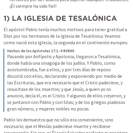
¡Él siempre ha sido fiel!
1)
LA IGLESIA DE TESALÓNICA
El apóstol Pablo tenía muchos motivos para tener gratitud a 
Dios por los hermanos de la Iglesia de Tesalónica. Veamos 
como nació esta Iglesia, la segunda en el continente europeo.
Hechos de los Apóstoles 17:1–4 RVR60
Pasando por Anfípolis y Apolonia, llegaron a Tesalónica, 
donde había una sinagoga de los judíos. Y Pablo, como 
acostumbraba, fue a ellos, y por tres días de reposo 
discutió con ellos, declarando y exponiendo por medio de 
las Escrituras, que era necesario que el Cristo padeciese, y 
resucitase de los muertos; y que Jesús, a quien yo os 
anuncio, decía él, es el Cristo. Y algunos de ellos creyeron, y 
se juntaron con Pablo y con Silas; y de los griegos piadosos 
gran número, y mujeres nobles no pocas.
Pablo les demuestra que no sólo era conveniente, sino 
necesario, 
que el Mesías padeciese muerte y recibiese 
resurrección. Sin eso, ni Él sería Salvador perfecto ni nosotros 