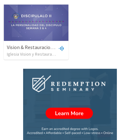
Vision & Restauracion-Discipulado 2- intro-Week 3 & 4
Iglesia Vision y Restauracion Mision Cristiana
•
1,085
views
•
1:25:34