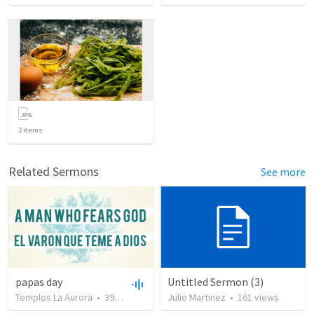
2
items
Related Sermons
See more
papas day
Untitled Sermon (3)
Templos La Aurora
•
397
views
•
47:01
Julio Martinez
•
161
views