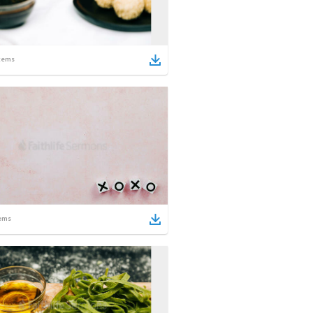
tems
ems