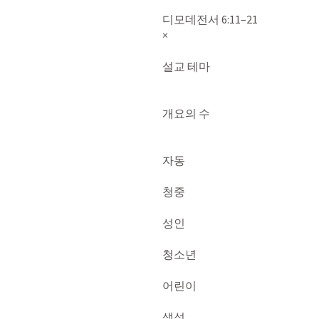
디모데전서 6:11–21
×

설교 테마

개요의 수

자동

청중

성인

청소년

어린이
