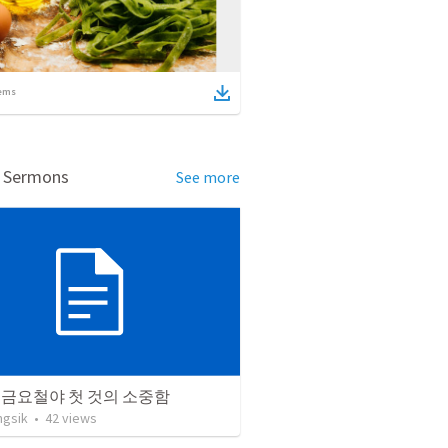
ems
d Sermons
See more
02 금요철야 첫 것의 소중함
ngsik
•
42
views