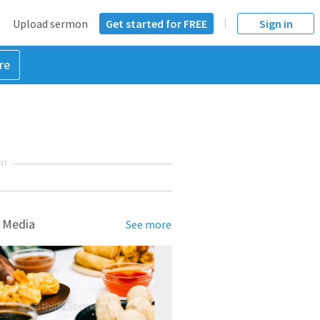
Upload sermon
Get started for FREE
Sign in
re
NT
 Media
See more