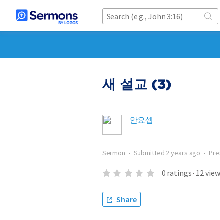
새 설교 (3)
안요셉
Sermon
•
Submitted
2 years ago
•
Pre
0
ratings
·
12
view
Share