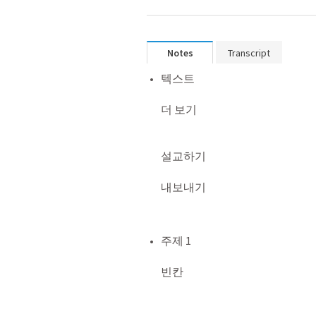
Notes
Transcript
텍스트

더 보기

설교하기

내보내기

주제 1

빈칸
