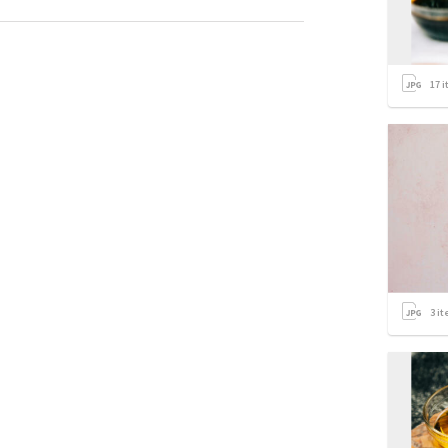
17
i
3
it