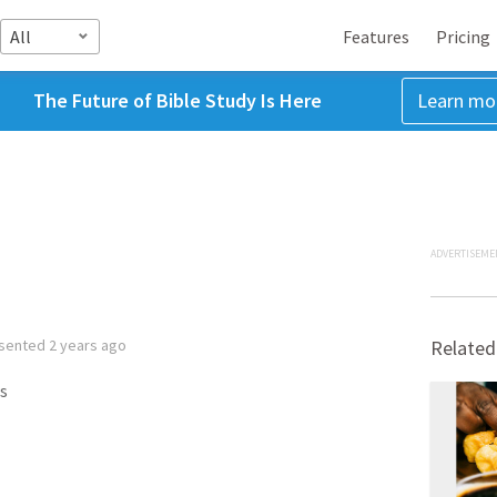
All
Features
Pricing
The Future of Bible Study Is Here
Learn mo
ADVERTISEME
sented
2 years ago
Related
s