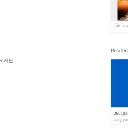
2
it
Relate
요 제안

2601
Jung ya