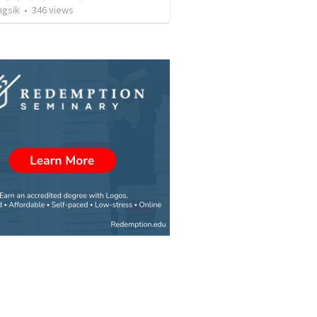
ngsik
•
346
views