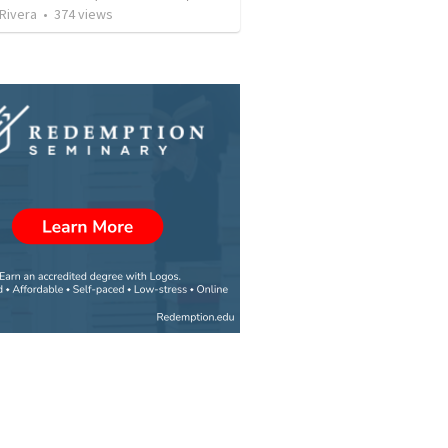
 Rivera
•
374
views