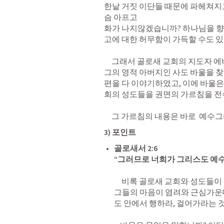
한낱 거짓 이단들 때문에 파헤쳐지고
슴 아프고 

화가 나지않겠습니까? 하나님을 향
고에 대한 허무함이 가득할 수도 있었
     그래서 골로새 교회의 지도자 에바브라는 이 문제를 스스로 해결할 수 없어서 
그의 영적 아버지인 사도 바울을 찾
편을 다 이야기하였고, 이에 바울은
회의 성도들을 권면의 가르침을 전수
3) 포인트
골로새서 2:6
“그러므로 너희가 그리스도 예수
     비록 골로새 교회와 성도들이 이단의 문제로 인해 어려운 상황이 생김으로 
그들의 마음이 염려와 근심가운
도 안에서 행하라, 걸어가라는 것