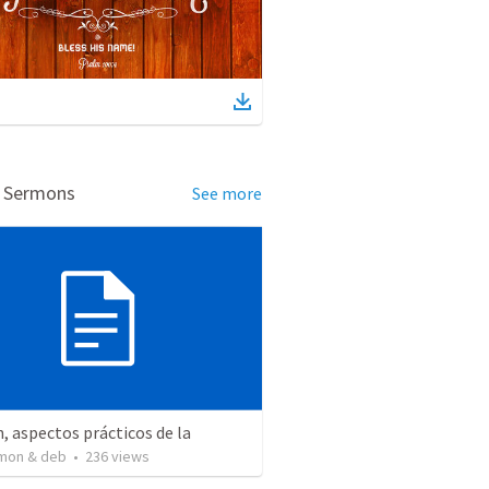
d Sermons
See more
, aspectos prácticos de la
mon & deb
•
236
views