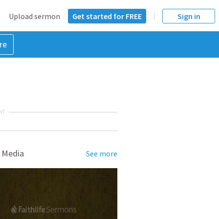
Upload sermon
Get started for FREE
Sign in
re
NT
 Media
See more