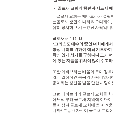
  2) 본문 내용
골로새 교회의 형편과 지도자 
     골로새 교회는 에바브라가 설립해서 돌보고 있었던 교회였습니다. 에바브라
는골로새 뿐만 아니라 라오디게아,
심히 봉사하고 기도했던 사람입니다. 
골로새서 4:12–13
“그리스도 예수의 종인 너희에게서
항상 너희를 위하여 애써 기도하여 
확신 있게 서기를 구하나니 그가 
에 있는 자들을 위하여 많이 수고하
또한 에바브라는 바울이 로마 감옥에
않게 열정적인 복음의 사람이었기에
종이라는 칭찬을 받을 만한 사람이었
그런 에바브라의 골로새 교회를 향한
어느날 부터 골로새 지역에 이단이
들이 생겨 골로새 교회에 큰 어려
니까? 그동안 자신이 골로새 교회에