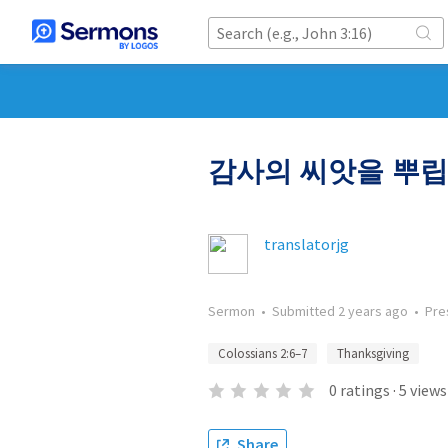
감사의 씨앗을 뿌
translatorjg
Sermon
•
Submitted
2 years ago
•
Pre
Colossians 2:6–7
Thanksgiving
0
ratings
·
5
views
Share