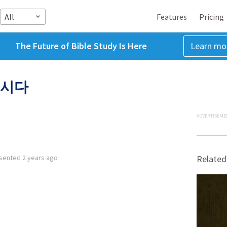
All
Features
Pricing
The Future of Bible Study Is Here
Learn mo
립시다
ADVERTISEME
sented
2 years ago
Related