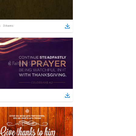
3
items