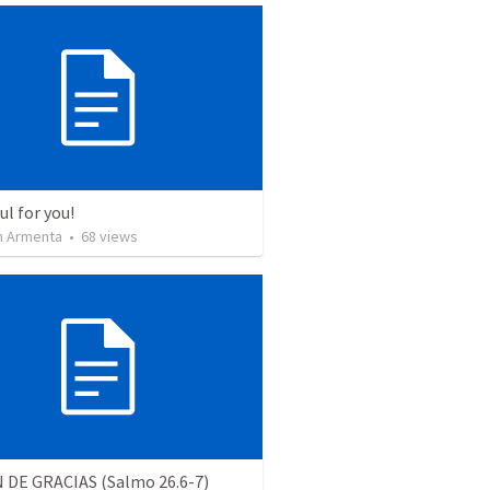
l for you!
 Armenta
•
68
views
 DE GRACIAS (Salmo 26.6-7)