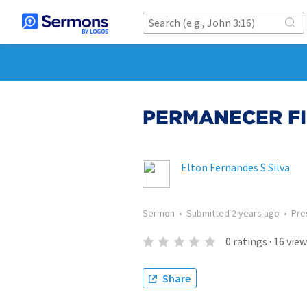
PERMANECER FI
Elton Fernandes S Silva
Sermon
•
Submitted
2 years ago
•
Pre
0
ratings
·
16
view
Share