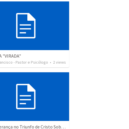
 "VIRADA"
rancisco - Pastor e Psicólogo
•
2
views
21. Esperança no Triunfo de Cristo Sobre o Pecado de Adão (Rm 5.12-19)