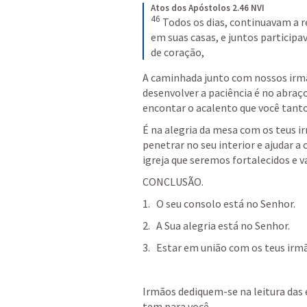
Atos dos Apóstolos 2.46 NVI
46
Todos os dias, continuavam a r
em suas casas, e juntos participav
de coração,
A caminhada junto com nossos irmão
desenvolver a paciência é no abraço
encontar o acalento que você tanto
É na alegria da mesa com os teus ir
penetrar no seu interior e ajudar a
igreja que seremos fortalecidos e 
CONCLUSÃO.
O seu consolo está no Senhor.
A Sua alegria está no Senhor.
Estar em união com os teus irmã
Irmãos dediquem-se na leitura das e
tem para você. 