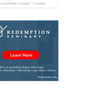
rcus Pinheiro Gomes
•
2
views