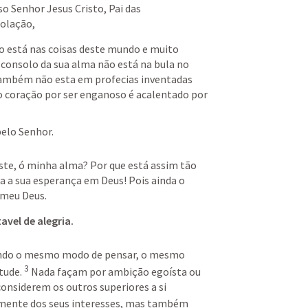
so Senhor Jesus Cristo, Pai das 
solação,
o está nas coisas deste mundo e muito 
onsolo da sua alma não está na bula no 
também não esta em profecias inventadas 
 o coração por ser enganoso é acalentado por 
elo Senhor. 
iste, ó minha alma? Por que está assim tão 
a sua esperança em Deus! Pois ainda o 
o meu Deus.
avel de alegria. 
ndo o mesmo modo de pensar, o mesmo 
3
tude. 
Nada façam por ambição egoísta ou 
nsiderem os outros superiores a si 
mente dos seus interesses, mas também 