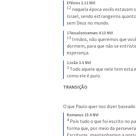
Efésios 2.12 NVI
12
naquela época vocês estavam s
Israel, sendo estrangeiros quant
sem Deus no mundo.
1Tessalonicenses 4.13 NVI
13
Irmãos, não queremos que você
dormem, para que não se entrist
esperança.
1João 3.3 NVI
3
Todo aquele que nele tem esta e
como ele é puro.
TRANSIÇÃO
O que Paulo quer nos dizer baseado 
Romanos 15.4 NVI
4
Pois tudo o que foi escrito no pa
forma que, por meio da persever
Escrituras, mantenhamos a noss