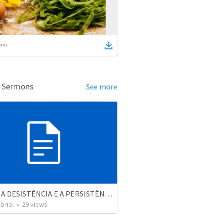
ems
d Sermons
See more
ENTRE A DESISTÊNCIA E A PERSISTÊNCIA
briel
•
29
views