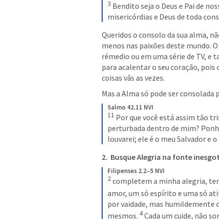
3
Bendito seja o Deus e Pai de nos
misericórdias e Deus de toda con
Queridos o consolo da sua alma, nã
menos nas paixões deste mundo. O c
rémedio ou em uma série de TV, e 
para acalentar o seu coração, pois
coisas vâs as vezes.
Mas a Alma só pode ser consolada p
Salmo 42.11 NVI
11
Por que você está assim tão tr
perturbada dentro de mim? Ponha 
louvarei; ele é o meu Salvador e 
2.  Busque Alegria na fonte inesgot
Filipenses 2.2–5 NVI
2
completem a minha alegria, te
amor, um só espírito e uma só ati
por vaidade, mas humildemente co
4
mesmos. 
Cada um cuide, não so