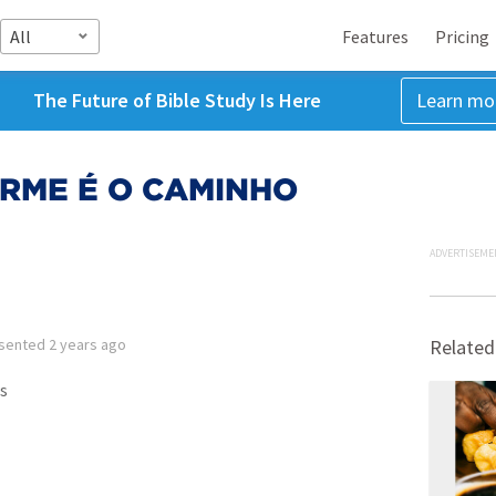
All
Features
Pricing
The Future of Bible Study Is Here
Learn mo
RME É O CAMINHO
ADVERTISEME
sented
2 years ago
Related
s