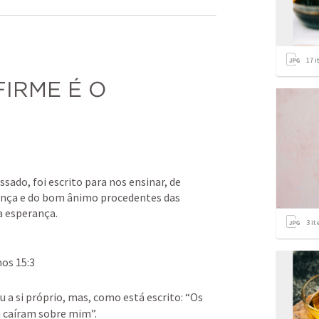
17
i
IRME É O 
ssado, foi escrito para nos ensinar, de 
ança e do bom ânimo procedentes das 
a esperança.
3
it
os 15:3
a si próprio, mas, como está escrito: “Os 
m caíram sobre mim”.