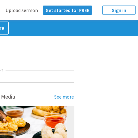
Upload sermon
Get started for FREE
Sign in
re
NT
 Media
See more