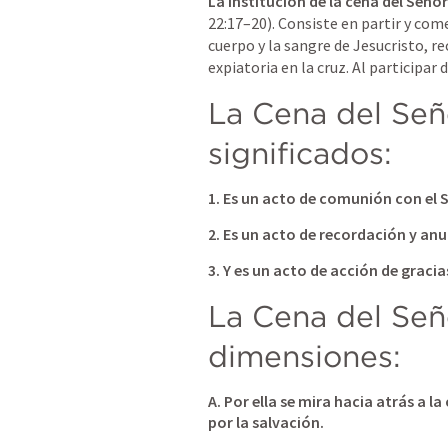
La institución de la cena del Señor
22:17–20
). Consiste en partir y com
cuerpo y la sangre de Jesucristo, 
expiatoria en la cruz. Al participar d
La Cena del Seño
significados: 
1. Es un acto de comunión con el Se
2. Es un acto de recordación y anu
3. Y es un acto de acción de gracia
La Cena del Seño
dimensiones: 
A. Por ella se mira hacia atrás a la
por la salvación.