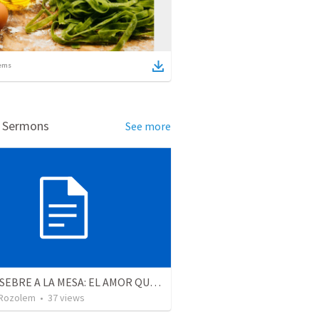
ems
d Sermons
See more
DEL PESEBRE A LA MESA: EL AMOR QUE SE ENTREGÓ POR NOSOTROS
Rozolem
•
37
views