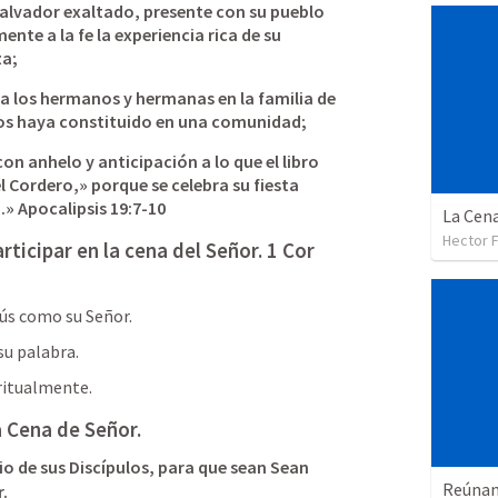
 Salvador exaltado, presente con su pueblo 
nte a la fe la experiencia rica de su 
a; 
r a los hermanos y hermanas en la familia de 
 los haya constituido en una comunidad; 
con anhelo y anticipación a lo que el libro 
l Cordero,» porque se celebra su fiesta 
.» 
Apocalipsis 19:7-10
La Cena
Hector 
ticipar en la cena del Señor. 
1 Cor 
ús como su Señor.
su palabra.
iritualmente.
a Cena de Señor.
io de sus Discípulos, para que sean Sean 
Reúnan
r.