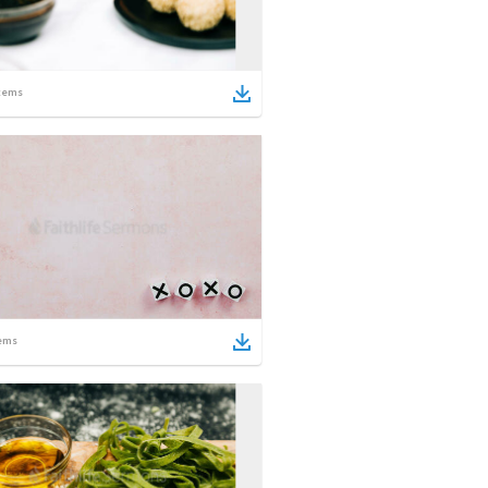
tems
ems