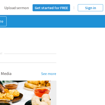
Upload sermon
Get started for FREE
Sign in
re
NT
 Media
See more