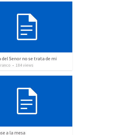
 del Senor no se trata de mi
Franco
•
184
views
se a la mesa