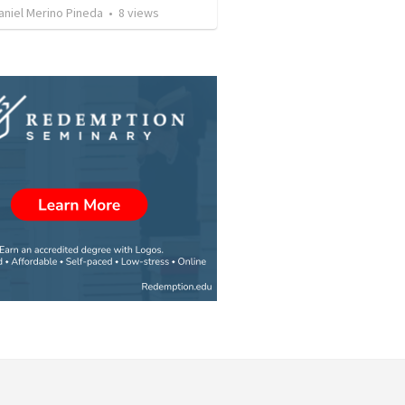
aniel Merino Pineda
•
8
views