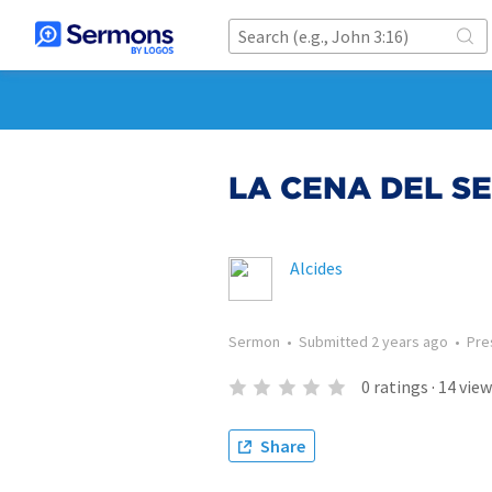
LA CENA DEL S
Alcides
Sermon
•
Submitted
2 years ago
•
Pre
0
ratings
·
14
view
Share