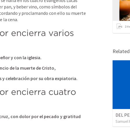
 se halla en los cuatro Evangelios 
Lucas 
er pan, y beber vino, como símbolos del 
recordando y proclamando con ello su muerte 
e la cena.
2
it
r encierra varios 
Relate
ñor y con la iglesia. 
ncio de la muerte de Cristo, 
s y celebración por su obra expiatoria.
r encierra cuatro 
 cruz, con dolor por el pecado y gratitud 
Samuel 