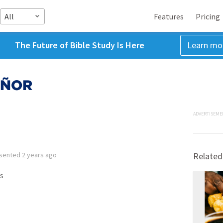
All
Features
Pricing
The Future of Bible Study Is Here
Learn mo
EÑOR
ADVERTISEME
sented
2 years ago
Related
s