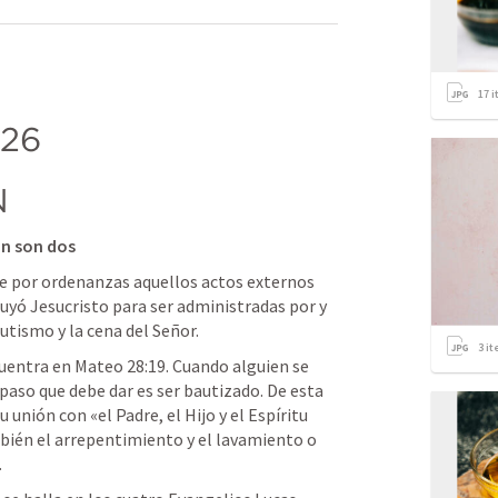
17
i
-26
N
ón son dos
e por ordenanzas aquellos actos externos 
tuyó Jesucristo para ser administradas por y 
utismo y la cena del Señor.
3
it
uentra en 
Mateo 28:19
. Cuando alguien se 
 paso que debe dar es ser bautizado. De esta 
nión con «el Padre, el Hijo y el Espíritu 
ién el arrepentimiento y el lavamiento o 
.