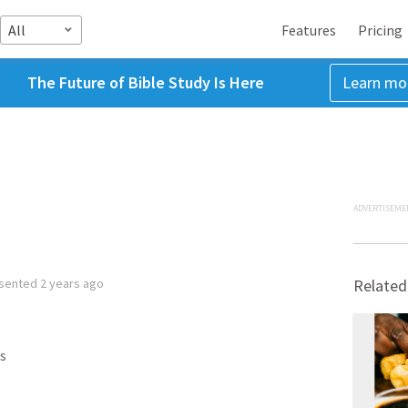
All
Features
Pricing
The Future of Bible Study Is Here
Learn mo
ADVERTISEME
sented
2 years ago
Related
s