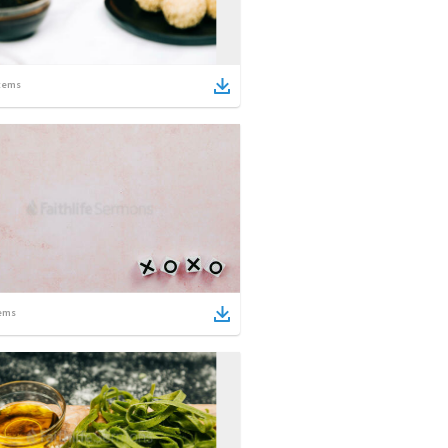
tems
ems