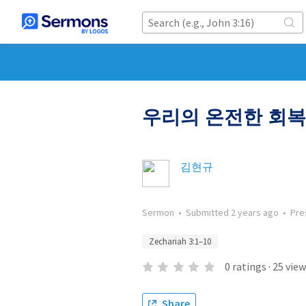
우리의 온전한 회복
김현규
Sermon
•
Submitted
2 years ago
•
Pre
Zechariah 3:1–10
0
ratings
·
25
view
Share