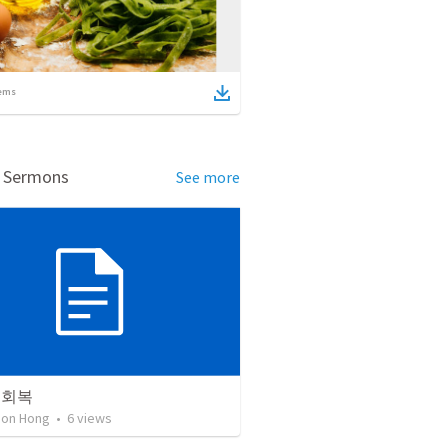
ems
d Sermons
See more
 회복
on Hong
•
6
views