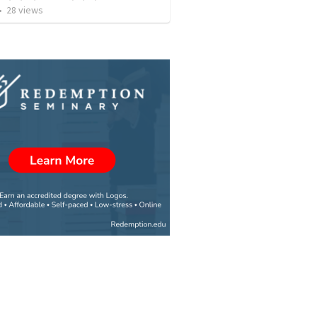
•
28
views