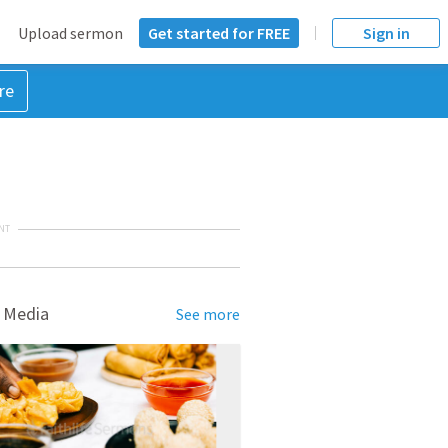
Upload sermon
Get started for FREE
Sign in
re
NT
 Media
See more