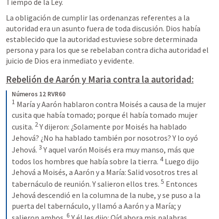
Tiempo de la Ley.
La obligación de cumplir las ordenanzas referentes a la 
autoridad era un asunto fuera de toda discusión. Dios había 
establecido que la autoridad estuviese sobre determinada 
persona y para los que se rebelaban contra dicha autoridad el 
juicio de Dios era inmediato y evidente.
Rebelión de Aarón y Maria contra la autoridad:
Números 12 RVR60
1
 María y Aarón hablaron contra Moisés a causa de la mujer 
cusita que había tomado; porque él había tomado mujer 
2
cusita. 
 Y dijeron: ¿Solamente por Moisés ha hablado 
Jehová? ¿No ha hablado también por nosotros? Y lo oyó 
3
Jehová. 
 Y aquel varón Moisés era muy manso, más que 
4
todos los hombres que había sobre la tierra. 
 Luego dijo 
Jehová a Moisés, a Aarón y a María: Salid vosotros tres al 
5
tabernáculo de reunión. Y salieron ellos tres. 
 Entonces 
Jehová descendió en la columna de la nube, y se puso a la 
puerta del tabernáculo, y llamó a Aarón y a María; y 
6
salieron ambos. 
 Y él les dijo: Oíd ahora mis palabras. 