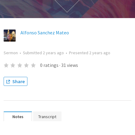
Alfonso Sanchez Mateo
Sermon
•
Submitted
2 years ago
•
Presented
2 years ago
0
ratings
·
31
views
Share
Notes
Transcript