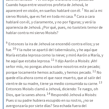
Cuando haya entre vosotros profeta de Jehová, le 
7
apareceré en visión, en sueños hablaré con él. 
 No así a mi 
8
siervo Moisés, que es fiel en toda mi casa. 
 Cara a cara 
hablaré con él, y claramente, y no por figuras; y verá la 
apariencia de Jehová. ¿Por qué, pues, no tuvisteis temor de 
hablar contra mi siervo Moisés? 

9
 Entonces la ira de Jehová se encendió contra ellos; y se 
10
fue. 
 Y la nube se apartó del tabernáculo, y he aquí que 
María estaba leprosa como la nieve; y miró Aarón a María, y 
11
he aquí que estaba leprosa. 
 Y dijo Aarón a Moisés: ¡Ah! 
señor mío, no pongas ahora sobre nosotros este pecado; 
12
porque locamente hemos actuado, y hemos pecado. 
 No 
quede ella ahora como el que nace muerto, que al salir del 
13
vientre de su madre, tiene ya medio consumida su carne. 
Entonces Moisés clamó a Jehová, diciendo: Te ruego, oh 
14
Dios, que la sanes ahora. 
 Respondió Jehová a Moisés: 
Pues si su padre hubiera escupido en su rostro, ¿no se 
avergonzaría por siete días? Sea echada fuera del 