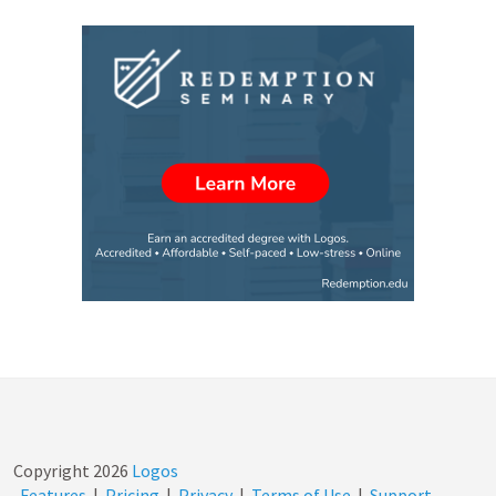
Copyright
2026
Logos
Features
|
Pricing
|
Privacy
|
Terms of Use
|
Support