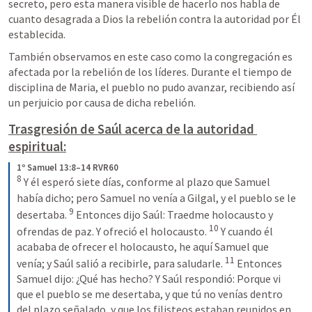
secreto, pero esta manera visible de hacerlo nos habla de 
cuanto desagrada a Dios la rebelión contra la autoridad por Él 
establecida.
También observamos en este caso como la congregación es 
afectada por la rebelión de los líderes. Durante el tiempo de 
disciplina de Maria, el pueblo no pudo avanzar, recibiendo así 
un perjuicio por causa de dicha rebelión.
Trasgresión de Saúl acerca de la autoridad 
espiritual:
1º Samuel 13:8–14 RVR60
8
 Y él esperó siete días, conforme al plazo que Samuel 
había dicho; pero Samuel no venía a Gilgal, y el pueblo se le 
9
desertaba. 
 Entonces dijo Saúl: Traedme holocausto y 
10
ofrendas de paz. Y ofreció el holocausto. 
 Y cuando él 
acababa de ofrecer el holocausto, he aquí Samuel que 
11
venía; y Saúl salió a recibirle, para saludarle. 
 Entonces 
Samuel dijo: ¿Qué has hecho? Y Saúl respondió: Porque vi 
que el pueblo se me desertaba, y que tú no venías dentro 
del plazo señalado, y que los filisteos estaban reunidos en 