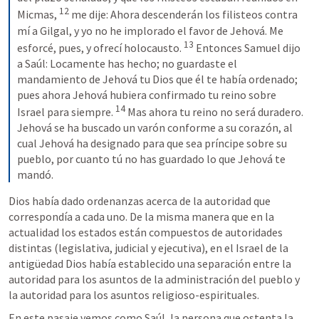
12
Micmas, 
 me dije: Ahora descenderán los filisteos contra 
mí a Gilgal, y yo no he implorado el favor de Jehová. Me 
13
esforcé, pues, y ofrecí holocausto. 
 Entonces Samuel dijo 
a Saúl: Locamente has hecho; no guardaste el 
mandamiento de Jehová tu Dios que él te había ordenado; 
pues ahora Jehová hubiera confirmado tu reino sobre 
14
Israel para siempre. 
 Mas ahora tu reino no será duradero. 
Jehová se ha buscado un varón conforme a su corazón, al 
cual Jehová ha designado para que sea príncipe sobre su 
pueblo, por cuanto tú no has guardado lo que Jehová te 
mandó.
Dios había dado ordenanzas acerca de la autoridad que 
correspondía a cada uno. De la misma manera que en la 
actualidad los estados están compuestos de autoridades

distintas (legislativa, judicial y ejecutiva), en el Israel de la 
antigüedad Dios había establecido una separación entre la 
autoridad para los asuntos de la administración del pueblo y 
la autoridad para los asuntos religioso-espirituales.
En este pasaje vemos como Saúl, la persona que ostenta la 