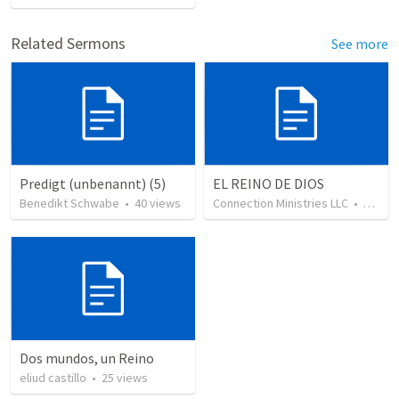
Related Sermons
See more
Predigt (unbenannt) (5)
EL REINO DE DIOS
Benedikt Schwabe
•
40
views
Connection Ministries LLC
•
10,051
Dos mundos, un Reino
eliud castillo
•
25
views