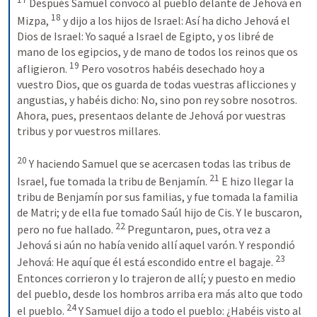
 Después Samuel convocó al pueblo delante de Jehová en 
18
Mizpa, 
 y dijo a los hijos de Israel: Así ha dicho Jehová el 
Dios de Israel: Yo saqué a Israel de Egipto, y os libré de 
mano de los egipcios, y de mano de todos los reinos que os 
19
afligieron. 
 Pero vosotros habéis desechado hoy a 
vuestro Dios, que os guarda de todas vuestras aflicciones y 
angustias, y habéis dicho: No, sino pon rey sobre nosotros. 
Ahora, pues, presentaos delante de Jehová por vuestras 
tribus y por vuestros millares. 

20
 Y haciendo Samuel que se acercasen todas las tribus de 
21
Israel, fue tomada la tribu de Benjamín. 
 E hizo llegar la 
tribu de Benjamín por sus familias, y fue tomada la familia 
de Matri; y de ella fue tomado Saúl hijo de Cis. Y le buscaron, 
22
pero no fue hallado. 
 Preguntaron, pues, otra vez a 
Jehová si aún no había venido allí aquel varón. Y respondió 
23
Jehová: He aquí que él está escondido entre el bagaje. 
Entonces corrieron y lo trajeron de allí; y puesto en medio 
del pueblo, desde los hombros arriba era más alto que todo 
24
el pueblo. 
 Y Samuel dijo a todo el pueblo: ¿Habéis visto al 