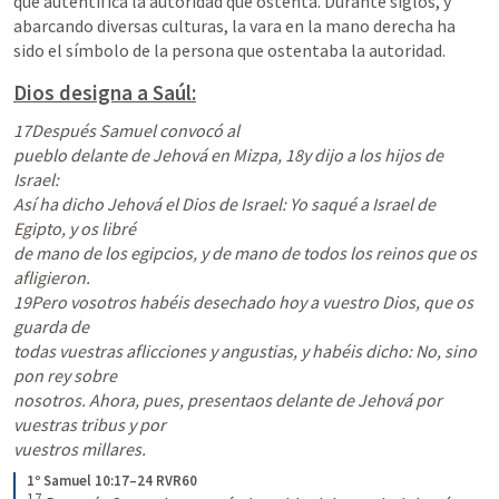
que autentifica la autoridad que ostenta. Durante siglos, y 
abarcando diversas culturas, la vara en la mano derecha ha 
sido el símbolo de la persona que ostentaba la autoridad.
Dios designa a Saúl:
17Después Samuel convocó al

pueblo delante de Jehová en Mizpa, 18y dijo a los hijos de 
Israel:

Así ha dicho Jehová el Dios de Israel: Yo saqué a Israel de 
Egipto, y os libré

de mano de los egipcios, y de mano de todos los reinos que os 
afligieron.

19Pero vosotros habéis desechado hoy a vuestro Dios, que os 
guarda de

todas vuestras aflicciones y angustias, y habéis dicho: No, sino 
pon rey sobre

nosotros. Ahora, pues, presentaos delante de Jehová por 
vuestras tribus y por

vuestros millares.
1º Samuel 10:17–24 RVR60
17