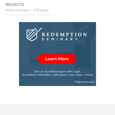
RESUCITO
Alvaro Ocampo
•
170
views