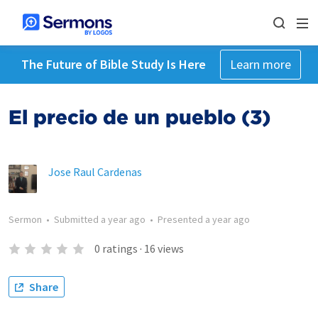
The Future of Bible Study Is Here
Learn more
El precio de un pueblo (3)
Jose Raul Cardenas
Sermon
•
Submitted
a year ago
•
Presented
a year ago
0
ratings
·
16
views
Share