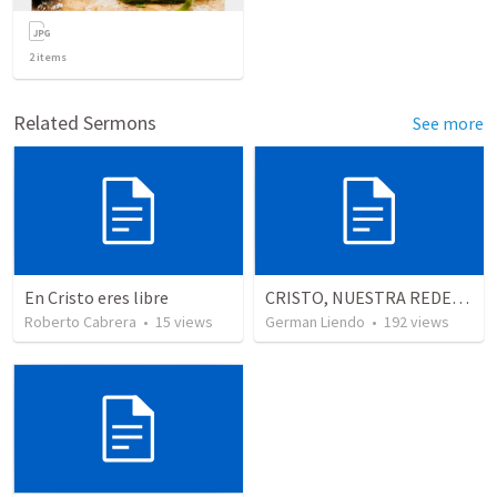
2
items
Related Sermons
See more
En Cristo eres libre
CRISTO, NUESTRA REDENCION
Roberto Cabrera
•
15
views
German Liendo
•
192
views