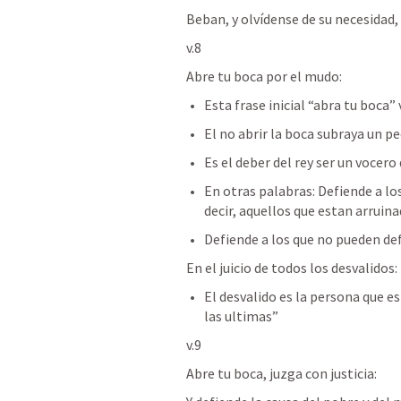
Beban, y olvídense de su necesidad,
v.8
Abre tu boca por el mudo:
Esta frase inicial “abra tu boca”
El no abrir la boca subraya un pe
Es el deber del rey ser un vocero
En otras palabras: Defiende a los
decir, aquellos que estan arruina
Defiende a los que no pueden def
En el juicio de todos los desvalidos:
El desvalido es la persona que e
las ultimas”
v.9
Abre tu boca, juzga con justicia: