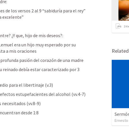
dre:
s de los versos 2 al 9 “sabiduría para el rey” 
sa excelente” 
2
it
entre? ¿Y que, hijo de mis deseos?:
Lemuel era un hijo muy esperado por su 
Relate
sta a mis oraciones
la profunda pasión del corazón de una madre
su reinado debía estar caracterizado por 3 
io para el libertinaje (v.3)
efectos estupefacientes del alcohol (vv.4-7)
s necesitados (vv.8-9)
ncuentran desde 1:8
Sermón 
Ernesto