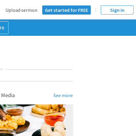
Upload sermon
Get started for FREE
Sign in
re
NT
 Media
See more