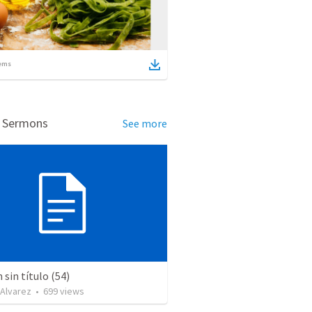
ems
d Sermons
See more
sin título (54)
 Alvarez
•
699
views