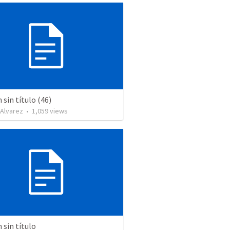
sin título (46)
 Alvarez
•
1,059
views
sin título