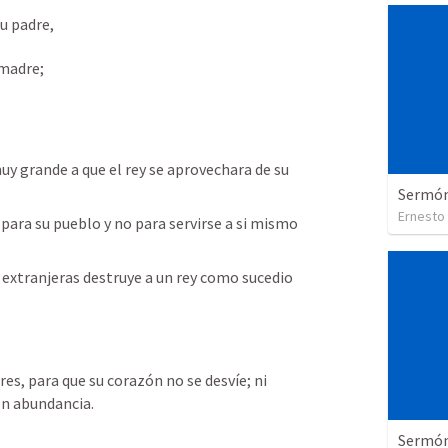
tu padre,
 madre;
y grande a que el rey se aprovechara de su 
Sermón 
Ernesto
 para su pueblo y no para servirse a si mismo  
 extranjeras destruye a un rey como sucedio 
s, para que su corazón no se desvíe; ni 
en abundancia.
Sermón 