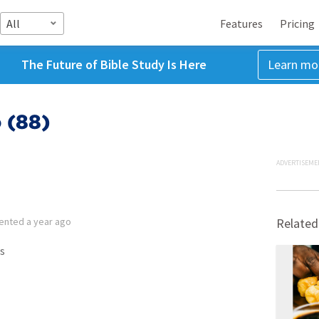
All
Features
Pricing
The Future of Bible Study Is Here
Learn mo
 (88)
ADVERTISEME
ented
a year ago
Related
s