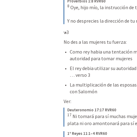
Proverbios 1:8 RVR60
8
 Oye, hijo mío, la instrucción de 
Y no desprecies la dirección de tu
v.3
No des a las mujeres tu fuerza:
Como rey habia una tentación mu
autoridad para tomar mujeres 
El rey debia utilizar su autoridad
… verso 3 
La multiplicación de las esposas
con Salomón 
Ver:
Deuteronomio 17:17 RVR60
17
 Ni tomará para sí muchas mujere
plata ni oro amontonará para sí 
1º Reyes 11:1–4 RVR60