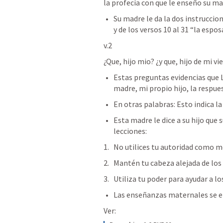
la profecía con que le enseño su ma
Su madre le da la dos instruccione
y de los versos 10 al 31 “la espo
v.2
¿Que, hijo mio? ¿y que, hijo de mi vi
Estas preguntas evidencias que 
madre, mi propio hijo, la respue
En otras palabras: Esto indica 
Esta madre le dice a su hijo que 
lecciones:
No utilices tu autoridad como med
Mantén tu cabeza alejada de los 
Utiliza tu poder para ayudar a lo
Las enseñanzas maternales se e
Ver: