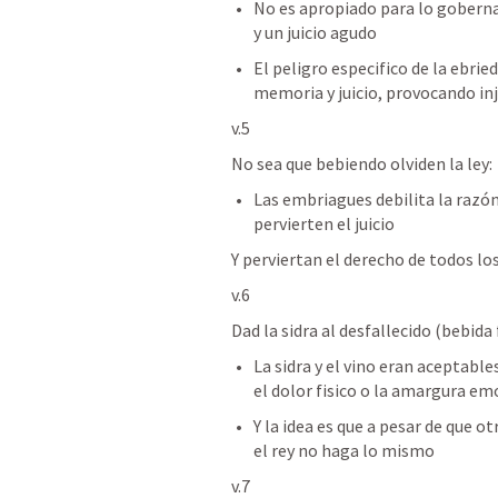
No es apropiado para lo goberna
y un juicio agudo 
El peligro especifico de la ebried
memoria y juicio, provocando inj
v.5
No sea que bebiendo olviden la ley:
Las embriagues debilita la razón y
pervierten el juicio 
Y perviertan el derecho de todos los
v.6
Dad la sidra al desfallecido (bebida
La sidra y el vino eran aceptabl
el dolor fisico o la amargura em
Y la idea es que a pesar de que o
el rey no haga lo mismo 
v.7