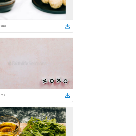
tems
ems