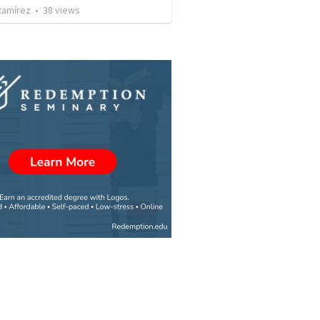
Ramírez
•
38
views