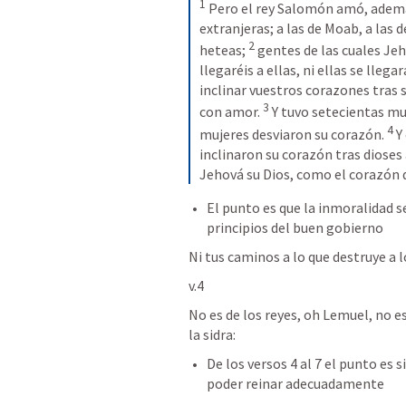
1
 Pero el rey Salomón amó, además
extranjeras; a las de Moab, a las d
2
heteas; 
 gentes de las cuales Jeho
llegaréis a ellas, ni ellas se lle
inclinar vuestros corazones tras s
3
con amor. 
 Y tuvo setecientas mu
4
mujeres desviaron su corazón. 
 Y
inclinaron su corazón tras dioses 
Jehová su Dios, como el corazón d
El punto es que la inmoralidad se
principios del buen gobierno 
Ni tus caminos a lo que destruye a l
v.4
No es de los reyes, oh Lemuel, no es 
la sidra:
De los versos 4 al 7 el punto es 
poder reinar adecuadamente 