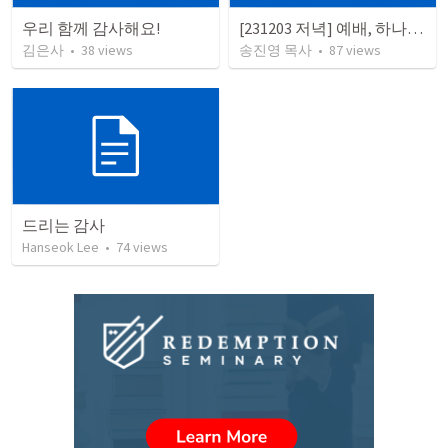
우리 함께 감사해요!
[231203 저녁] 예배, 하나님이 일하시는 시간
김은사
•
38
views
송진영 목사
•
87
views
드리는 감사
Hanseok Lee
•
74
views