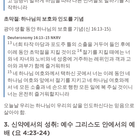
고 성령이 말하게 하심을 따라 다른 언어들로 말하기를 시
작하니라
초막절: 하나님의 보호와 인도를 기념
광야 생활 동안 하나님의 보호를 기념(
신 16:13-15
).
Deuteronomy 16:13–15 NKRV
13
 너희 타작 마당과 포도주 틀의 소출을 거두어 들인 후에 
14
이레 동안 초막절을 지킬 것이요 
 절기를 지킬 때에는 너
와 네 자녀와 노비와 네 성중에 거주하는 레위인과 객과 고
15
 네 하나님 여호와께서 택하신 곳에서 너는 이레 동안 네 
하나님 여호와 앞에서 절기를 지키고 네 하나님 여호와께
서 네 모든 소출과 네 손으로 행한 모든 일에 복 주실 것이니 
너는 온전히 즐거워할지니라
오늘날 우리는 하나님이 우리의 삶을 인도하신다는 믿음으로 
살아야 함.
3. 신약에서의 성취: 예수 그리스도 안에서의 예
배 (
요 4:23-24
)