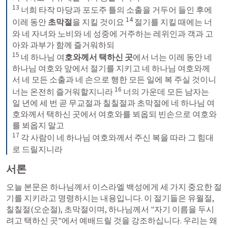
13
 너희 타작 마당과 포도주 틀의 소출을 거두어 들인 후에 
14
이레 동안 
초막절
을 지킬 것이요 
 절기를 지킬 때에는 너
와 네 자녀와 노비와 네 성중에 거주하는 레위인과 객과 고
15
 네 하나님 여
호와께서 택하신 곳
에서 너는 이레 동안 네 
하나님 여호와 앞에서 절기를 지키고 네 하나님 여호와께
서 네 모든 소출과 네 손으로 행한 모든 일에 복 주실 것이니 
16
너는 온전히 즐거워할지니라 
 너의 가운데 모든 남자는 
일 년에 세 번 곧 무교절과 칠칠절과 초막절에 네 하나님 여
호와께서 택하신 곳에서 여호와를 뵈옵되 빈손으로 여호와
17
 각 사람이 네 하나님 여호와께서 주신 복을 따라 그 힘대
로 드릴지니라
서론
오늘 본문은 하나님께서 이스라엘 백성에게 세 가지 중요한 절
기를 지키라고 명령하시는 내용입니다. 이 절기들은 유월절, 
칠칠절(오순절), 초막절이며, 하나님께서 "자기 이름을 두시
려고 택하신 곳"에서 예배드릴 것을 강조하십니다. 우리는 왜 