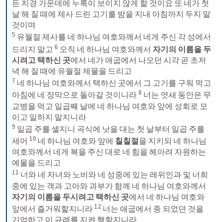
든 지경 가운데에 누룩이 보이지 않게 할 것이요 또 네가 첫
날 해 질 때에 제사 드린 고기를 밤을 지내 아침까지 두지 말 
5
 유월절 제사를 네 하나님 여호와께서 네게 주신 각 성에서 
6
드리지 말고 
 오직 네 하나님 여호와께서 
자기의 이름을 두
시려고 택하신 곳
에서 네가 애굽에서 나오던 시각 곧 초저
7
 네 하나님 여호와께서 택하신 곳에서 그 고기를 구워 먹고 
8
아침에 네 장막으로 돌아갈 것이니라 
 너는 엿새 동안은 무
교병을 먹고 일곱째 날에 네 하나님 여호와 앞에 성회로 모
9
 일곱 주를 셀지니 곡식에 낫을 대는 첫 날부터 일곱 주를 
10
세어 
 네 하나님 여호와 앞에 
칠칠절
을 지키되 네 하나님 
여호와께서 네게 복을 주신 대로 네 힘을 헤아려 자원하는 
11
 너와 네 자녀와 노비와 네 성중에 있는 레위인과 및 너희 
중에 있는 객과 고아와 과부가 함께 네 하나님 여호와께서 
자기의 이름을 두시려고 택하신 곳
에서 네 하나님 여호와 
12
앞에서 즐거워할지니라 
 너는 애굽에서 종 되었던 것을 