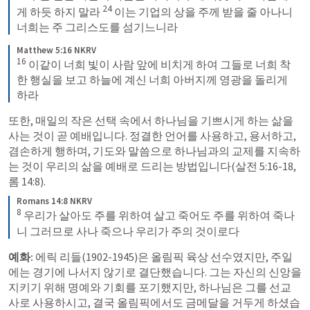
24
게 하듯 하지 말라 
 이는 기업의 상을 주께 받을 줄 아나니 
너희는 주 그리스도를 섬기느니라
Matthew 5:16 NKRV
16
 이같이 너희 빛이 사람 앞에 비치게 하여 그들로 너희 착
한 행실을 보고 하늘에 계신 너희 아버지께 영광을 돌리게 
하라
또한, 매일의 작은 선택 속에서 하나님을 기쁘시게 하는 삶을 
사는 것이 곧 예배입니다. 정결한 언어를 사용하고, 용서하고, 
겸손하게 행하며, 기도와 말씀으로 하나님과의 교제를 지속하
는 것이 우리의 삶을 예배로 드리는 방법입니다(
살전 5:16-18
, 
롬 14:8
).
Romans 14:8 NKRV
8
 우리가 살아도 주를 위하여 살고 죽어도 주를 위하여 죽나
니 그러므로 사나 죽으나 우리가 주의 것이로다
예화:
 에릭 리들(1902-1945)은 올림픽 육상 선수였지만, 주일
에는 경기에 나서지 않기로 결단했습니다. 그는 자신의 신앙을 
지키기 위해 명예와 기회를 포기했지만, 하나님은 그를 선교
사로 사용하시고, 결국 올림픽에서도 금메달을 거두게 하셨습