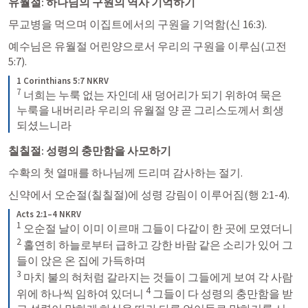
유월절: 하나님의 구원의 역사 기억하기
무교병을 먹으며 이집트에서의 구원을 기억함(
신 16:3
).
예수님은 유월절 어린양으로서 우리의 구원을 이루심(
고전 
5:7
).
1 Corinthians 5:7 NKRV
7
 너희는 누룩 없는 자인데 새 덩어리가 되기 위하여 묵은 
누룩을 내버리라 우리의 유월절 양 곧 그리스도께서 희생
되셨느니라
칠칠절: 성령의 충만함을 사모하기
수확의 첫 열매를 하나님께 드리며 감사하는 절기.
신약에서 오순절(칠칠절)에 성령 강림이 이루어짐(
행 2:1-4
).
Acts 2:1–4 NKRV
1
 오순절 날이 이미 이르매 그들이 다같이 한 곳에 모였더니 
2
 홀연히 하늘로부터 급하고 강한 바람 같은 소리가 있어 그
3
 마치 불의 혀처럼 갈라지는 것들이 그들에게 보여 각 사람 
4
위에 하나씩 임하여 있더니 
 그들이 다 성령의 충만함을 받